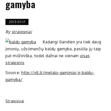
gamyba
2013-07-17
By
straipsniai
Kadangi šiandien yra tiek daug
įmonių, užsiimančių baldų gamyba, pasiūla jų taip
pat milžiniška, todėl dažnai ne vienam
visas
straipsnis
Source:
http://vll.lt/metalo-gaminiai-ir-baldu-
gamyba/
Straipsniai