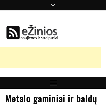
Skip
to
content
Žinios
naujienos,
straipsniai,
nuomonės
Menu
Metalo gaminiai ir baldų