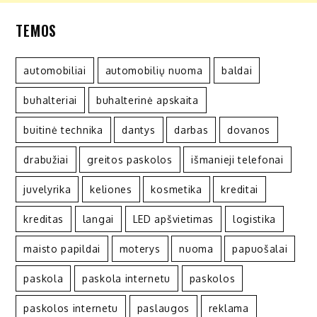
TEMOS
automobiliai
automobilių nuoma
baldai
buhalteriai
buhalterinė apskaita
buitinė technika
dantys
darbas
dovanos
drabužiai
greitos paskolos
išmanieji telefonai
juvelyrika
keliones
kosmetika
kreditai
kreditas
langai
LED apšvietimas
logistika
maisto papildai
moterys
nuoma
papuošalai
paskola
paskola internetu
paskolos
paskolos internetu
paslaugos
reklama