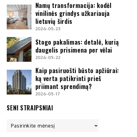
Namų transformacija: kodėl
vinilinės grindys užkariauja
lietuvių širdis
2026-05-23
Stogo pakalimas: detalė, kurią
daugelis prisimena per vėlai
2026-05-22
Kaip pasiruošti būsto apžiūrai:
ką verta patikrinti prieš
priimant sprendimą?
2026-05-17
SENI STRAIPSNIAI
Seni
straipsniai