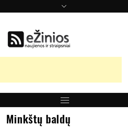
Skip
to
content
Žinios
naujienos,
straipsniai,
nuomonės
Menu
Minkštų baldų