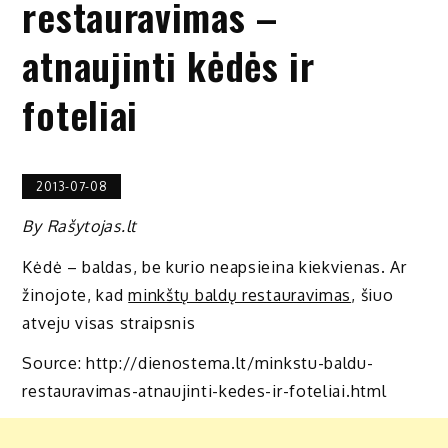
restauravimas –
atnaujinti kėdės ir
foteliai
2013-07-08
By Rašytojas.lt
Kėdė – baldas, be kurio neapsieina kiekvienas. Ar
žinojote, kad
minkštų baldų restauravimas
, šiuo
atveju visas straipsnis
Source: http://dienostema.lt/minkstu-baldu-
restauravimas-atnaujinti-kedes-ir-foteliai.html