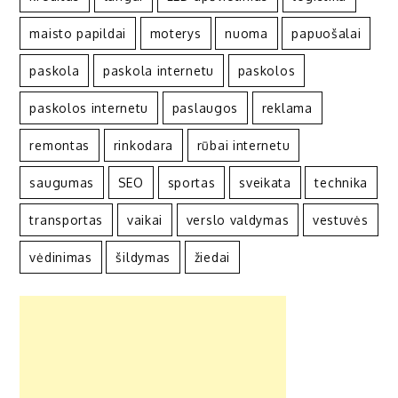
maisto papildai
moterys
nuoma
papuošalai
paskola
paskola internetu
paskolos
paskolos internetu
paslaugos
reklama
remontas
rinkodara
rūbai internetu
saugumas
SEO
sportas
sveikata
technika
transportas
vaikai
verslo valdymas
vestuvės
vėdinimas
šildymas
žiedai