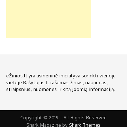
eŽinios.lt yra asmeninė iniciatyva surinkti vienoje
vietoje Rašytojas.lt rašomas žinias, naujienas,
straipsnius, nuomones ir kitą įdomią informaciją.
Copyright © 2019 | All Rights Reserved
Shark Magazine by
Shark Themes