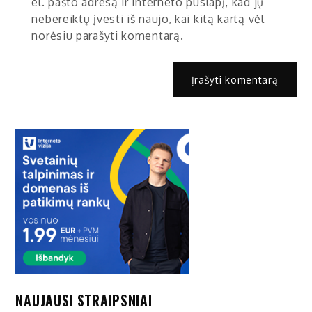
el. pašto adresą ir interneto puslapį, kad jų
nebereiktų įvesti iš naujo, kai kitą kartą vėl
norėsiu parašyti komentarą.
NAUJAUSI STRAIPSNIAI