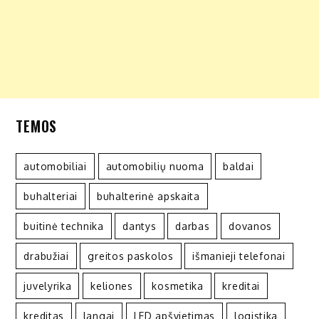
TEMOS
automobiliai
automobilių nuoma
baldai
buhalteriai
buhalterinė apskaita
buitinė technika
dantys
darbas
dovanos
drabužiai
greitos paskolos
išmanieji telefonai
juvelyrika
keliones
kosmetika
kreditai
kreditas
langai
LED apšvietimas
logistika