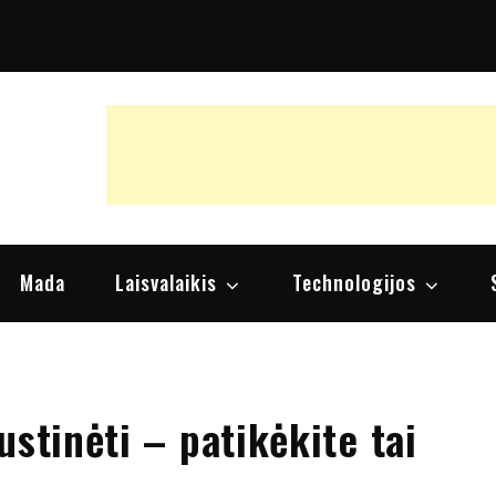
raipsniai, nuomonės
Mada
Laisvalaikis
Technologijos
ustinėti – patikėkite tai