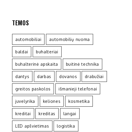
TEMOS
automobiliai
automobilių nuoma
baldai
buhalteriai
buhalterinė apskaita
buitinė technika
dantys
darbas
dovanos
drabužiai
greitos paskolos
išmanieji telefonai
juvelyrika
keliones
kosmetika
kreditai
kreditas
langai
LED apšvietimas
logistika