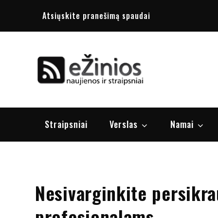
Skip
Atsiųskite pranešimą spaudai
to
content
Žinios
naujienos, st
Straipsniai
Verslas
Namai
Nesivarginkite persikra
profesionalams