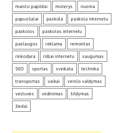
maisto papildai
moterys
nuoma
papuošalai
paskola
paskola internetu
paskolos
paskolos internetu
paslaugos
reklama
remontas
rinkodara
rūbai internetu
saugumas
SEO
sportas
sveikata
technika
transportas
vaikai
verslo valdymas
vestuvės
vėdinimas
šildymas
žiedai