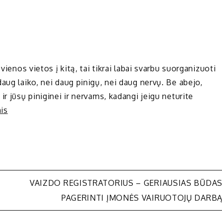
vienos vietos į kitą, tai tikrai labai svarbu suorganizuoti
aug laiko, nei daug pinigų, nei daug nervų. Be abejo,
r jūsų piniginei ir nervams, kadangi jeigu neturite
nis
VAIZDO REGISTRATORIUS – GERIAUSIAS BŪDA
PAGERINTI ĮMONĖS VAIRUOTOJŲ DARB