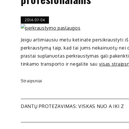
2014-07-04
Jeigu artimiausiu metu ketinate persikraustyti iš 
perkraustymą taip, kad tai jums nekainuotų nei d
prastai suplanuotas perkraustymas gali pakenkti i
tinkamo transporto ir negalite sau
visas straips
Straipsniai
Navigacija
DANTŲ PROTEZAVIMAS: VISKAS NUO A IKI Z
tarp