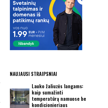
NAUJAUSI STRAIPSNIAI
Lauko žaliuzės langams:
S
kaip sumažinti
Ą
temperatūrą namuose be
kondicionieriaus