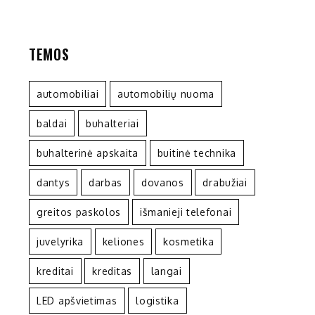
TEMOS
automobiliai
automobilių nuoma
baldai
buhalteriai
buhalterinė apskaita
buitinė technika
dantys
darbas
dovanos
drabužiai
greitos paskolos
išmanieji telefonai
juvelyrika
keliones
kosmetika
kreditai
kreditas
langai
LED apšvietimas
logistika