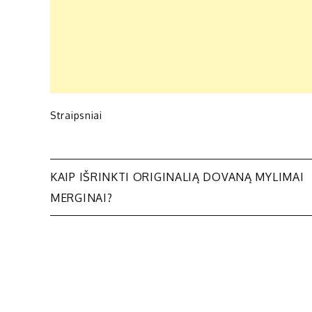
Straipsniai
Navigacija
KAIP IŠRINKTI ORIGINALIĄ DOVANĄ MYLIMAI
MERGINAI?
tarp
įrašų