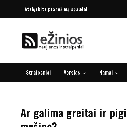
Skip
Atsiųskite pranešimą spaudai
to
content
Žinios
naujienos, st
Straipsniai
Verslas
Namai
Ar galima greitai ir pi
mašiną?