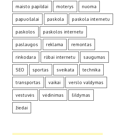
maisto papildai
moterys
nuoma
papuošalai
paskola
paskola internetu
paskolos
paskolos internetu
paslaugos
reklama
remontas
rinkodara
rūbai internetu
saugumas
SEO
sportas
sveikata
technika
transportas
vaikai
verslo valdymas
vestuvės
vėdinimas
šildymas
žiedai