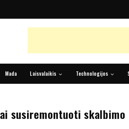
raipsniai, nuomonės
Mada
Laisvalaikis
Technologijos
giai susiremontuoti skalbimo