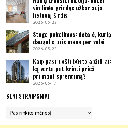
Namų transformacija: kodėl
vinilinės grindys užkariauja
lietuvių širdis
2026-05-23
Stogo pakalimas: detalė, kurią
daugelis prisimena per vėlai
2026-05-22
Kaip pasiruošti būsto apžiūrai:
ką verta patikrinti prieš
priimant sprendimą?
2026-05-17
SENI STRAIPSNIAI
Seni
straipsniai