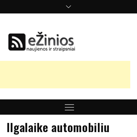
Skip
to
content
Žinios
naujienos,
straipsniai,
nuomonės
Menu
Ilgalaike automobiliu