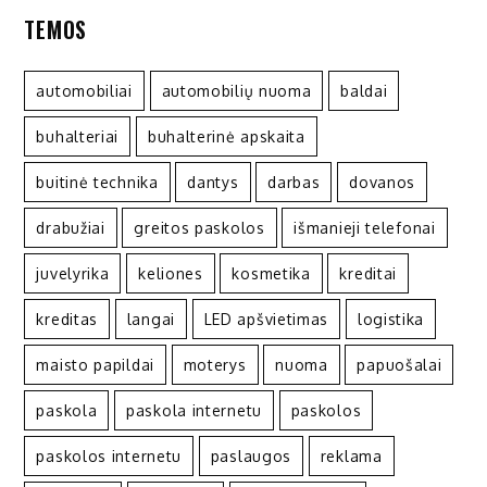
TEMOS
automobiliai
automobilių nuoma
baldai
buhalteriai
buhalterinė apskaita
buitinė technika
dantys
darbas
dovanos
drabužiai
greitos paskolos
išmanieji telefonai
juvelyrika
keliones
kosmetika
kreditai
kreditas
langai
LED apšvietimas
logistika
maisto papildai
moterys
nuoma
papuošalai
paskola
paskola internetu
paskolos
paskolos internetu
paslaugos
reklama