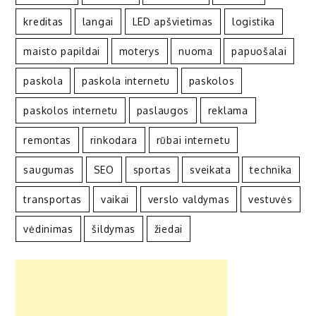
kreditas
langai
LED apšvietimas
logistika
maisto papildai
moterys
nuoma
papuošalai
paskola
paskola internetu
paskolos
paskolos internetu
paslaugos
reklama
remontas
rinkodara
rūbai internetu
saugumas
SEO
sportas
sveikata
technika
transportas
vaikai
verslo valdymas
vestuvės
vėdinimas
šildymas
žiedai