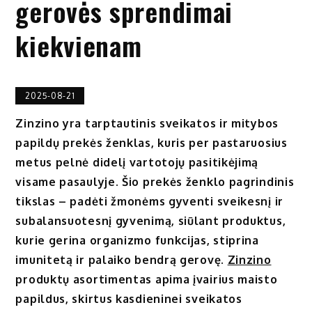
gerovės sprendimai
kiekvienam
2025-08-21
Zinzino yra tarptautinis sveikatos ir mitybos
papildų prekės ženklas, kuris per pastaruosius
metus pelnė didelį vartotojų pasitikėjimą
visame pasaulyje. Šio prekės ženklo pagrindinis
tikslas – padėti žmonėms gyventi sveikesnį ir
subalansuotesnį gyvenimą, siūlant produktus,
kurie gerina organizmo funkcijas, stiprina
imunitetą ir palaiko bendrą gerovę.
Zinzino
produktų asortimentas apima įvairius maisto
papildus, skirtus kasdieninei sveikatos