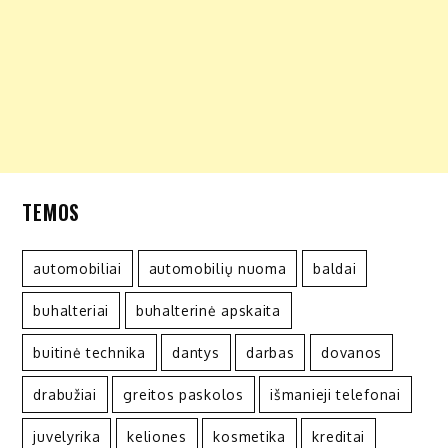
TEMOS
automobiliai
automobilių nuoma
baldai
buhalteriai
buhalterinė apskaita
buitinė technika
dantys
darbas
dovanos
drabužiai
greitos paskolos
išmanieji telefonai
juvelyrika
keliones
kosmetika
kreditai