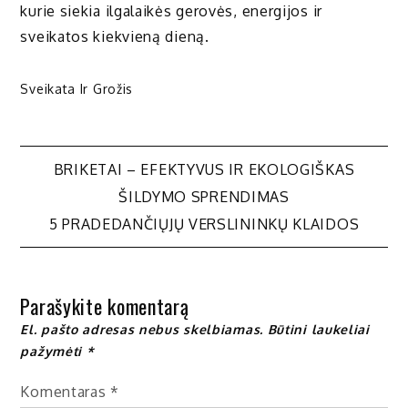
kurie siekia ilgalaikės gerovės, energijos ir
sveikatos kiekvieną dieną.
Sveikata Ir Grožis
Navigacija
BRIKETAI – EFEKTYVUS IR EKOLOGIŠKAS
ŠILDYMO SPRENDIMAS
tarp
5 PRADEDANČIŲJŲ VERSLININKŲ KLAIDOS
įrašų
Parašykite komentarą
El. pašto adresas nebus skelbiamas.
Būtini laukeliai
pažymėti
*
Komentaras
*