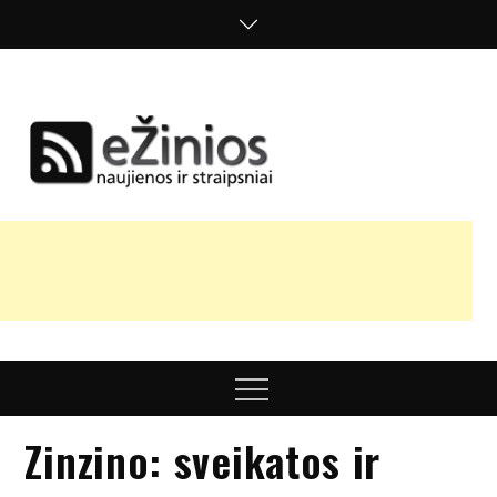
Skip
to
content
Žinios
naujienos,
straipsniai,
nuomonės
Menu
Zinzino: sveikatos ir