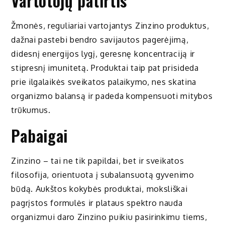
Vartotojų patirtis
Žmonės, reguliariai vartojantys Zinzino produktus,
dažnai pastebi bendro savijautos pagerėjimą,
didesnį energijos lygį, geresnę koncentraciją ir
stipresnį imunitetą. Produktai taip pat prisideda
prie ilgalaikės sveikatos palaikymo, nes skatina
organizmo balansą ir padeda kompensuoti mitybos
trūkumus.
Pabaigai
Zinzino – tai ne tik papildai, bet ir sveikatos
filosofija, orientuota į subalansuotą gyvenimo
būdą. Aukštos kokybės produktai, moksliškai
pagrįstos formulės ir plataus spektro nauda
organizmui daro Zinzino puikiu pasirinkimu tiems,