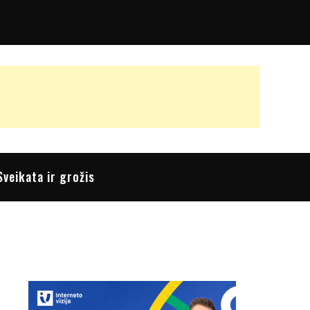
Sveikata ir grožis
s