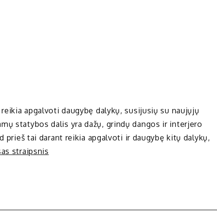
 reikia apgalvoti daugybę dalykų, susijusių su naujųjų
mų statybos dalis yra dažų, grindų dangos ir interjero
 prieš tai darant reikia apgalvoti ir daugybę kitų dalykų,
sas straipsnis