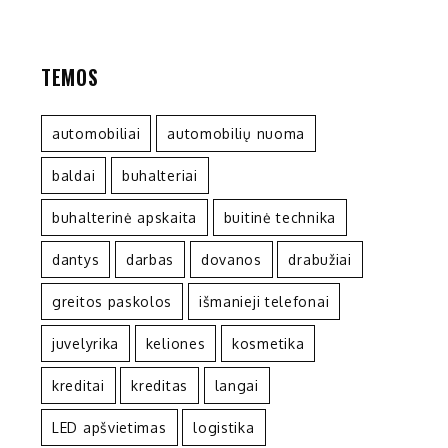
TEMOS
automobiliai
automobilių nuoma
baldai
buhalteriai
buhalterinė apskaita
buitinė technika
dantys
darbas
dovanos
drabužiai
greitos paskolos
išmanieji telefonai
juvelyrika
keliones
kosmetika
kreditai
kreditas
langai
LED apšvietimas
logistika