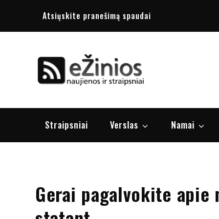
Skip
Atsiųskite pranešimą spaudai
to
content
Žinios
naujienos, st
Straipsniai
Verslas
Namai
Gerai pagalvokite apie
statant