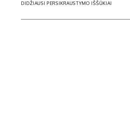
Navigacija
DIDŽIAUSI PERSIKRAUSTYMO IŠŠŪKIAI
tarp
įrašų