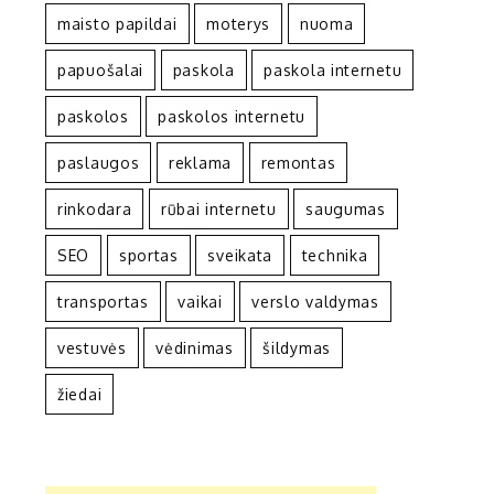
maisto papildai
moterys
nuoma
papuošalai
paskola
paskola internetu
paskolos
paskolos internetu
paslaugos
reklama
remontas
rinkodara
rūbai internetu
saugumas
SEO
sportas
sveikata
technika
transportas
vaikai
verslo valdymas
vestuvės
vėdinimas
šildymas
žiedai