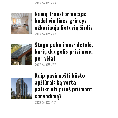
S
2026-05-27
Ą
Namų transformacija:
kodėl vinilinės grindys
užkariauja lietuvių širdis
2026-05-23
Stogo pakalimas: detalė,
kurią daugelis prisimena
per vėlai
2026-05-22
Kaip pasiruošti būsto
apžiūrai: ką verta
patikrinti prieš priimant
sprendimą?
2026-05-17