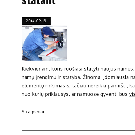
2014-09-18
Kiekvienam, kuris ruošiasi statyti naujus namus,
namų įrengimu ir statyba. Žinoma, įdomiausia na
elementų rinkimasis, tačiau nereikia pamiršti, kad
nuo kurių priklausys, ar namuose gyventi bus
vi
Straipsniai