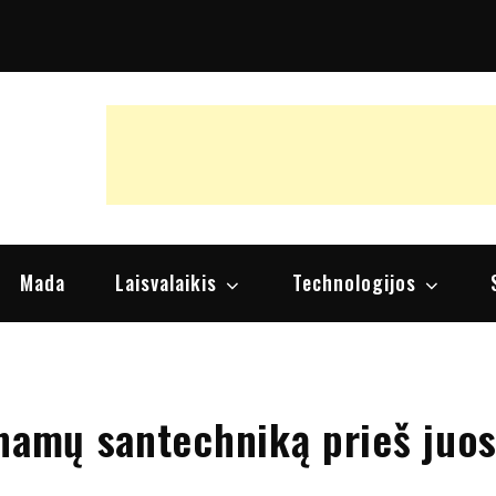
raipsniai, nuomonės
Mada
Laisvalaikis
Technologijos
 namų santechniką prieš juo