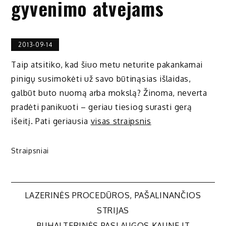
gyvenimo atvejams
2013-09-14
Taip atsitiko, kad šiuo metu neturite pakankamai
pinigų susimokėti už savo būtinąsias išlaidas,
galbūt buto nuomą arba mokslą? Žinoma, neverta
pradėti panikuoti – geriau tiesiog surasti gerą
išeitį. Pati geriausia
visas straipsnis
Straipsniai
Navigacija
LAZERINĖS PROCEDŪROS, PAŠALINANČIOS
STRIJAS
BUHALTERINĖS PASLAUGOS KAUNE IT