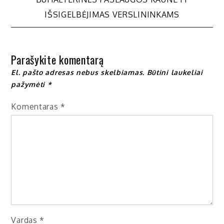
tarp
IŠSIGELBĖJIMAS VERSLININKAMS
įrašų
Parašykite komentarą
El. pašto adresas nebus skelbiamas.
Būtini laukeliai
pažymėti
*
Komentaras
*
Vardas
*