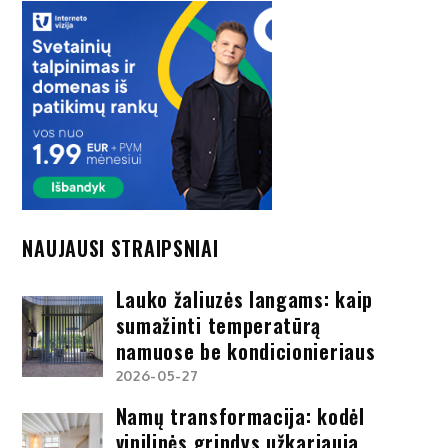
NAUJAUSI STRAIPSNIAI
Lauko žaliuzės langams: kaip
sumažinti temperatūrą
namuose be kondicionieriaus
2026-05-27
Namų transformacija: kodėl
vinilinės grindys užkariauja