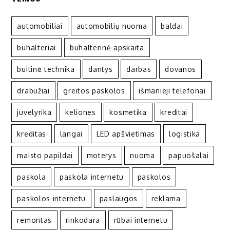
automobiliai
automobilių nuoma
baldai
buhalteriai
buhalterinė apskaita
buitinė technika
dantys
darbas
dovanos
drabužiai
greitos paskolos
išmanieji telefonai
juvelyrika
keliones
kosmetika
kreditai
kreditas
langai
LED apšvietimas
logistika
maisto papildai
moterys
nuoma
papuošalai
paskola
paskola internetu
paskolos
paskolos internetu
paslaugos
reklama
remontas
rinkodara
rūbai internetu