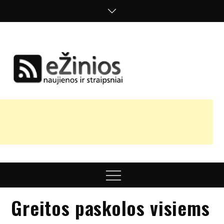
Skip
to
content
Žinios
naujienos,
straipsniai,
nuomonės
Menu
Greitos paskolos visiems