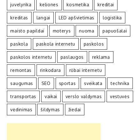
juvelyrika
keliones
kosmetika
kreditai
kreditas
langai
LED apšvietimas
logistika
maisto papildai
moterys
nuoma
papuošalai
paskola
paskola internetu
paskolos
paskolos internetu
paslaugos
reklama
remontas
rinkodara
rūbai internetu
saugumas
SEO
sportas
sveikata
technika
transportas
vaikai
verslo valdymas
vestuvės
vėdinimas
šildymas
žiedai