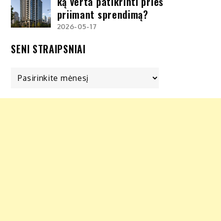
ką verta patikrinti prieš
priimant sprendimą?
2026-05-17
SENI STRAIPSNIAI
Seni
straipsniai