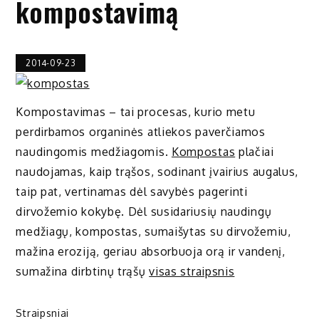
kompostavimą
2014-09-23
Kompostavimas – tai procesas, kurio metu
perdirbamos organinės atliekos paverčiamos
naudingomis medžiagomis.
Kompostas
plačiai
naudojamas, kaip trąšos, sodinant įvairius augalus,
taip pat, vertinamas dėl savybės pagerinti
dirvožemio kokybę. Dėl susidariusių naudingų
medžiagų, kompostas, sumaišytas su dirvožemiu,
mažina eroziją, geriau absorbuoja orą ir vandenį,
sumažina dirbtinų trąšų
visas straipsnis
Straipsniai