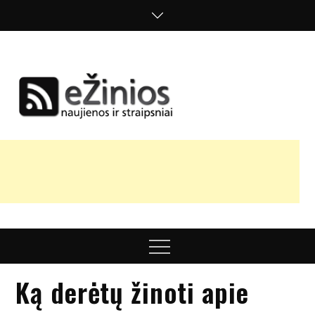
Skip
to
content
Žinios
naujienos,
straipsniai,
nuomonės
Menu
Ką derėtų žinoti apie