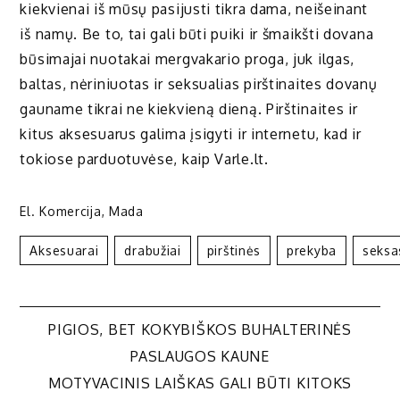
kiekvienai iš mūsų pasijusti tikra dama, neišeinant
iš namų. Be to, tai gali būti puiki ir šmaikšti dovana
būsimajai nuotakai mergvakario proga, juk ilgas,
baltas, nėriniuotas ir seksualias pirštinaites dovanų
gauname tikrai ne kiekvieną dieną. Pirštinaites ir
kitus aksesuarus galima įsigyti ir internetu, kad ir
tokiose parduotuvėse, kaip Varle.lt.
El. Komercija
,
Mada
Aksesuarai
Drabužiai
Pirštinės
Prekyba
Seksa
Navigacija
PIGIOS, BET KOKYBIŠKOS BUHALTERINĖS
PASLAUGOS KAUNE
tarp
MOTYVACINIS LAIŠKAS GALI BŪTI KITOKS