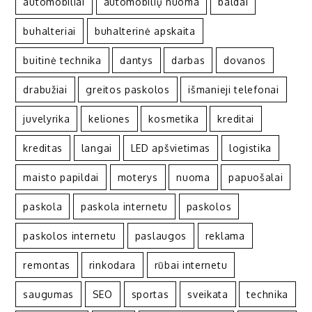
automobiliai
automobilių nuoma
baldai
buhalteriai
buhalterinė apskaita
buitinė technika
dantys
darbas
dovanos
drabužiai
greitos paskolos
išmanieji telefonai
juvelyrika
keliones
kosmetika
kreditai
kreditas
langai
LED apšvietimas
logistika
maisto papildai
moterys
nuoma
papuošalai
paskola
paskola internetu
paskolos
paskolos internetu
paslaugos
reklama
remontas
rinkodara
rūbai internetu
saugumas
SEO
sportas
sveikata
technika