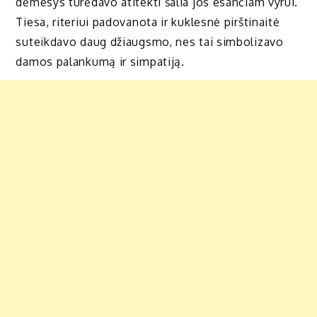
dėmesys turėdavo atitekti šalia jos esančiam vyrui.
Tiesa, riteriui padovanota ir kuklesnė pirštinaitė
suteikdavo daug džiaugsmo, nes tai simbolizavo
damos palankumą ir simpatiją.