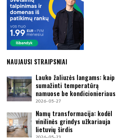
NAUJAUSI STRAIPSNIAI
Lauko žaliuzės langams: kaip
sumažinti temperatūrą
namuose be kondicionieriaus
2026-05-27
Namų transformacija: kodėl
vinilinės grindys užkariauja
lietuvių širdis
2026-05-23