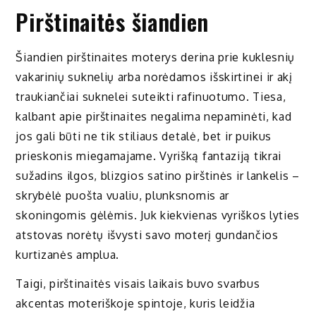
Pirštinaitės šiandien
Šiandien pirštinaites moterys derina prie kuklesnių
vakarinių suknelių arba norėdamos išskirtinei ir akį
traukiančiai suknelei suteikti rafinuotumo. Tiesa,
kalbant apie pirštinaites negalima nepaminėti, kad
jos gali būti ne tik stiliaus detalė, bet ir puikus
prieskonis miegamajame. Vyrišką fantaziją tikrai
sužadins ilgos, blizgios satino pirštinės ir lankelis –
skrybėlė puošta vualiu, plunksnomis ar
skoningomis gėlėmis. Juk kiekvienas vyriškos lyties
atstovas norėtų išvysti savo moterį gundančios
kurtizanės amplua.
Taigi, pirštinaitės visais laikais buvo svarbus
akcentas moteriškoje spintoje, kuris leidžia