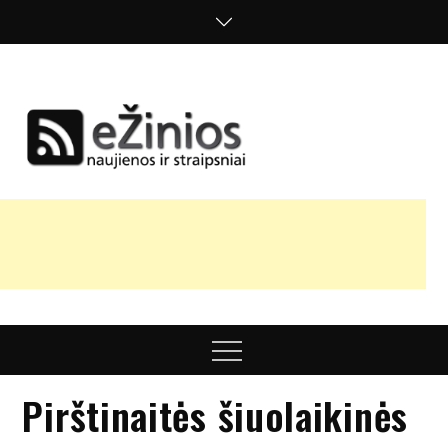
Skip
to
content
Žinios
naujienos,
straipsniai,
nuomonės
Menu
Pirštinaitės šiuolaikinės