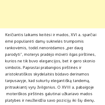
Keičiantis laikams keitėsi ir mados, XVI a. sparčiai
ėmė populiarėti damų suknelės trumpomis
rankovėmis, todėl nenorėdamos „per daug
parodyti“, moterys pradėjo mūvėti ilgas pirštines,
kurios ne tik buvo elegancijos, bet ir gero skonio
simbolis. Paprastai prabangios pirštinės ir
aristokratiškos skydelaitės būdavo derinamos
tarpusavyje, kad sukurtų elegantišką tandemą,
pritraukiantį vyrų žvilgsnius. O XVIII a. pabaigoje
moteriškos pirštinės galutinai užkariavo mados
platybes ir neužleidžia savo pozicijų iki šių dienų.