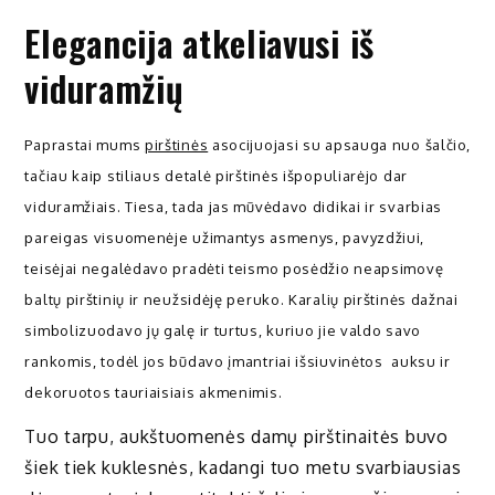
Elegancija atkeliavusi iš
viduramžių
Paprastai mums
pirštinės
asocijuojasi su apsauga nuo šalčio,
tačiau kaip stiliaus detalė pirštinės išpopuliarėjo dar
viduramžiais. Tiesa, tada jas mūvėdavo didikai ir svarbias
pareigas visuomenėje užimantys asmenys, pavyzdžiui,
teisėjai negalėdavo pradėti teismo posėdžio neapsimovę
baltų pirštinių ir neužsidėję peruko. Karalių pirštinės dažnai
simbolizuodavo jų galę ir turtus, kuriuo jie valdo savo
rankomis, todėl jos būdavo įmantriai išsiuvinėtos auksu ir
dekoruotos tauriaisiais akmenimis.
Tuo tarpu, aukštuomenės damų pirštinaitės buvo
šiek tiek kuklesnės, kadangi tuo metu svarbiausias