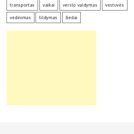
transportas
vaikai
verslo valdymas
vestuvės
vėdinimas
šildymas
žiedai