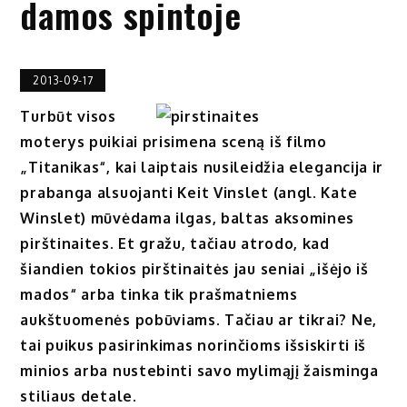
damos spintoje
2013-09-17
Turbūt visos
moterys puikiai prisimena sceną iš filmo
„Titanikas“, kai laiptais nusileidžia elegancija ir
prabanga alsuojanti Keit Vinslet (angl. Kate
Winslet) mūvėdama ilgas, baltas aksomines
pirštinaites. Et gražu, tačiau atrodo, kad
šiandien tokios pirštinaitės jau seniai „išėjo iš
mados“ arba tinka tik prašmatniems
aukštuomenės pobūviams. Tačiau ar tikrai? Ne,
tai puikus pasirinkimas norinčioms išsiskirti iš
minios arba nustebinti savo mylimąjį žaisminga
stiliaus detale.