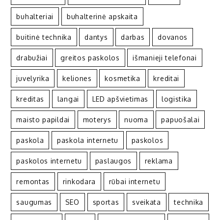
buhalteriai
buhalterinė apskaita
buitinė technika
dantys
darbas
dovanos
drabužiai
greitos paskolos
išmanieji telefonai
juvelyrika
keliones
kosmetika
kreditai
kreditas
langai
LED apšvietimas
logistika
maisto papildai
moterys
nuoma
papuošalai
paskola
paskola internetu
paskolos
paskolos internetu
paslaugos
reklama
remontas
rinkodara
rūbai internetu
saugumas
SEO
sportas
sveikata
technika