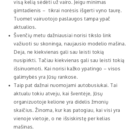
visą kelią sėdėti už vairo. Jeigu minimas
gimtadienis – tikrai norėsis išgerti vyno taurę.
Tuomet vairuotojo paslaugos tampa ypač
aktualios.
Švenčių metu dažniausiai norisi tikslo link
važiuoti su skoninga, naujausio modelio mašina.
Deja, ne kiekvienas gali sau leisti tokią
nusipirkti. Tačiau kiekvienas gali sau leisti tokią
išsinuomoti. Kai norisi kažko ypatingo – visos
galimybės yra Jūsų rankose.
Taip pat dažnai nuomojami autobusiukai. Tai
aktualu tokiu atveju, kai šventėje, Jūsų
organizuotoje kelione yra didelis žmonių
skaičius. Žinoma, kur kas patogiau, kai visi yra
vienoje vietoje, o ne išsiskirstę per kelias
mašinas.