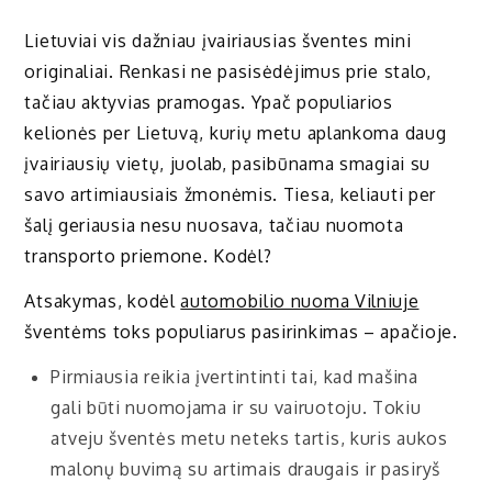
Lietuviai vis dažniau įvairiausias šventes mini
originaliai. Renkasi ne pasisėdėjimus prie stalo,
tačiau aktyvias pramogas. Ypač populiarios
kelionės per Lietuvą, kurių metu aplankoma daug
įvairiausių vietų, juolab, pasibūnama smagiai su
savo artimiausiais žmonėmis. Tiesa, keliauti per
šalį geriausia nesu nuosava, tačiau nuomota
transporto priemone. Kodėl?
Atsakymas, kodėl
automobilio nuoma Vilniuje
šventėms toks populiarus pasirinkimas – apačioje.
Pirmiausia reikia įvertintinti tai, kad mašina
gali būti nuomojama ir su vairuotoju. Tokiu
atveju šventės metu neteks tartis, kuris aukos
malonų buvimą su artimais draugais ir pasiryš