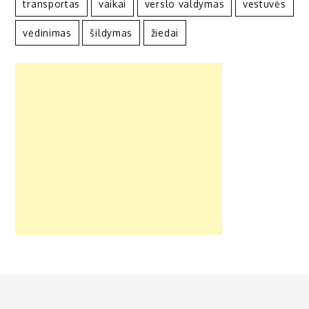
transportas
vaikai
verslo valdymas
vestuvės
vėdinimas
šildymas
žiedai