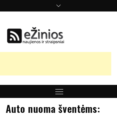
Skip
to
content
Žinios
naujienos,
straipsniai,
nuomonės
Menu
Auto nuoma šventėms: