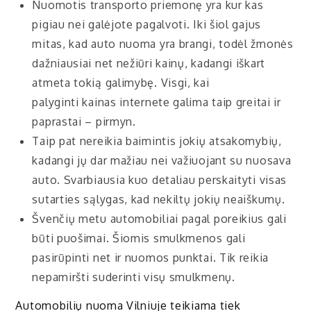
Nuomotis transporto priemonę yra kur kas
pigiau nei galėjote pagalvoti. Iki šiol gajus
mitas, kad auto nuoma yra brangi, todėl žmonės
dažniausiai net nežiūri kainų, kadangi iškart
atmeta tokią galimybę. Visgi, kai
palyginti kainas internete galima taip greitai ir
paprastai – pirmyn.
Taip pat nereikia baimintis jokių atsakomybių,
kadangi jų dar mažiau nei važiuojant su nuosava
auto. Svarbiausia kuo detaliau perskaityti visas
sutarties sąlygas, kad nekiltų jokių neaiškumų.
Švenčių metu automobiliai pagal poreikius gali
būti puošimai. Šiomis smulkmenos gali
pasirūpinti net ir nuomos punktai. Tik reikia
nepamiršti suderinti visų smulkmenų.
Automobilių nuoma Vilniuje teikiama tiek