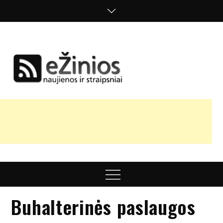
Skip
to
content
Žinios
naujienos,
straipsniai,
nuomonės
Menu
Buhalterinės paslaugos