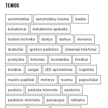
TEMOS
automobiliai
automobilių nuoma
baldai
buhalteriai
buhalterinė apskaita
buitinė technika
dantys
darbas
dovanos
drabužiai
greitos paskolos
išmanieji telefonai
juvelyrika
keliones
kosmetika
kreditai
kreditas
langai
LED apšvietimas
logistika
maisto papildai
moterys
nuoma
papuošalai
paskola
paskola internetu
paskolos
paskolos internetu
paslaugos
reklama