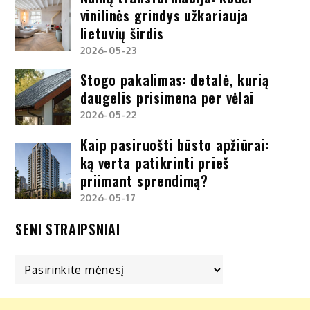
vinilinės grindys užkariauja
lietuvių širdis
2026-05-23
Stogo pakalimas: detalė, kurią
daugelis prisimena per vėlai
2026-05-22
Kaip pasiruošti būsto apžiūrai:
ką verta patikrinti prieš
priimant sprendimą?
2026-05-17
SENI STRAIPSNIAI
Seni
straipsniai