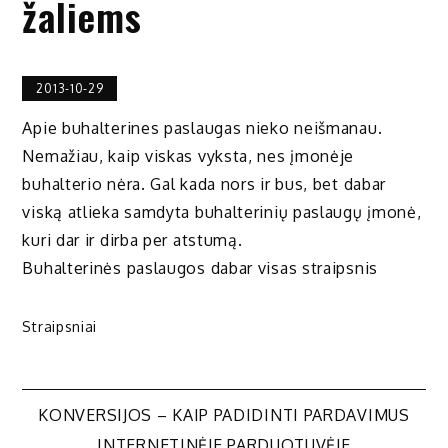
žaliems
2013-10-29
Apie buhalterines paslaugas nieko neišmanau.
Nemažiau, kaip viskas vyksta, nes įmonėje
buhalterio nėra. Gal kada nors ir bus, bet dabar
viską atlieka samdyta buhalterinių paslaugų įmonė,
kuri dar ir dirba per atstumą.
Buhalterinės paslaugos dabar visas straipsnis
Straipsniai
Navigacija
KONVERSIJOS – KAIP PADIDINTI PARDAVIMUS
INTERNETINĖJE PARDUOTUVĖJE