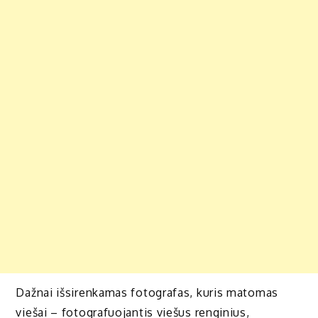
Dažnai išsirenkamas fotografas, kuris matomas
viešai – fotografuojantis viešus renginius,