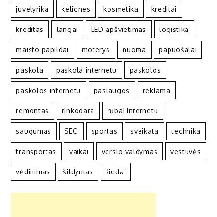
juvelyrika
keliones
kosmetika
kreditai
kreditas
langai
LED apšvietimas
logistika
maisto papildai
moterys
nuoma
papuošalai
paskola
paskola internetu
paskolos
paskolos internetu
paslaugos
reklama
remontas
rinkodara
rūbai internetu
saugumas
SEO
sportas
sveikata
technika
transportas
vaikai
verslo valdymas
vestuvės
vėdinimas
šildymas
žiedai