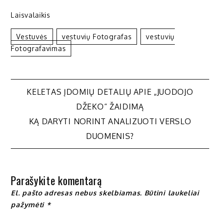
Laisvalaikis
Vestuvės
Vestuvių Fotografas
Vestuvių
Fotografavimas
Navigacija
KELETAS ĮDOMIŲ DETALIŲ APIE „JUODOJO
DŽEKO“ ŽAIDIMĄ
tarp
KĄ DARYTI NORINT ANALIZUOTI VERSLO
DUOMENIS?
įrašų
Parašykite komentarą
El. pašto adresas nebus skelbiamas.
Būtini laukeliai
pažymėti
*