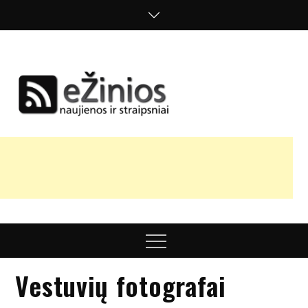
Skip
to
content
Žinios
naujienos,
straipsniai,
nuomonės
Menu
Vestuvių fotografai