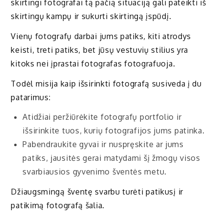
skirtingi fotografai tą pačią situaciją gali pateikti iš
skirtingų kampų ir sukurti skirtingą įspūdį.
Vienų fotografų darbai jums patiks, kiti atrodys
keisti, treti patiks, bet jūsų vestuvių stilius yra
kitoks nei įprastai fotografas fotografuoja.
Todėl misija kaip išsirinkti fotografą susiveda į du
patarimus:
Atidžiai peržiūrėkite fotografų portfolio ir
išsirinkite tuos, kurių fotografijos jums patinka.
Pabendraukite gyvai ir nuspręskite ar jums
patiks, jausitės gerai matydami šį žmogų visos
svarbiausios gyvenimo šventės metu.
Džiaugsmingą šventę svarbu turėti patikusį ir
patikimą fotografą šalia.