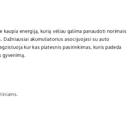
e kaupia energiją, kurią vėliau galima panaudoti norimais
as. Dažniausiai akumuliatorius asocijuojasi su auto
egzistuoja kur kas platesnis pasirinkimas, kuris padeda
s gyvenimą.
tiniams.