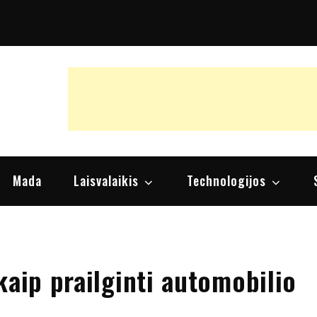
raipsniai, nuomonės
Mada
Laisvalaikis
Technologijos
kaip prailginti automobilio