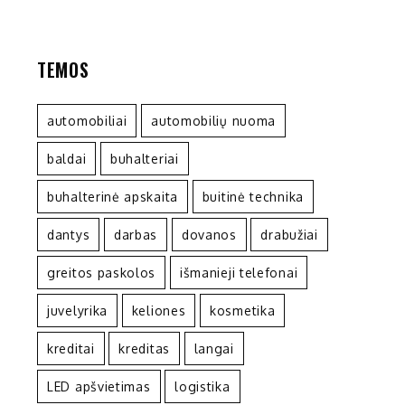
TEMOS
automobiliai
automobilių nuoma
baldai
buhalteriai
buhalterinė apskaita
buitinė technika
dantys
darbas
dovanos
drabužiai
greitos paskolos
išmanieji telefonai
juvelyrika
keliones
kosmetika
kreditai
kreditas
langai
LED apšvietimas
logistika