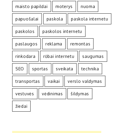
maisto papildai
moterys
nuoma
papuošalai
paskola
paskola internetu
paskolos
paskolos internetu
paslaugos
reklama
remontas
rinkodara
rūbai internetu
saugumas
SEO
sportas
sveikata
technika
transportas
vaikai
verslo valdymas
vestuvės
vėdinimas
šildymas
žiedai