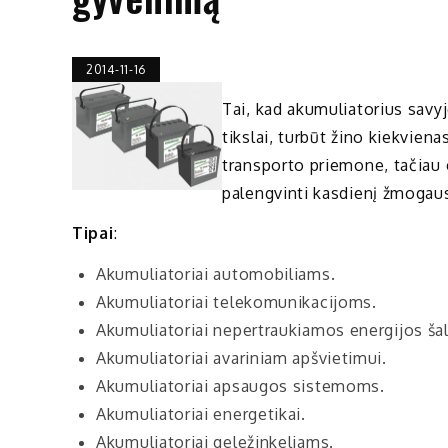
2014-11-16
Tai, kad akumuliatorius savyj
tikslai, turbūt žino kiekvien
transporto priemone, tačiau 
palengvinti kasdienį žmogau
Tipai
:
Akumuliatoriai automobiliams.
Akumuliatoriai telekomunikacijoms.
Akumuliatoriai nepertraukiamos energijos šal
Akumuliatoriai avariniam apšvietimui.
Akumuliatoriai apsaugos sistemoms.
Akumuliatoriai energetikai.
Akumuliatoriai geležinkeliams.