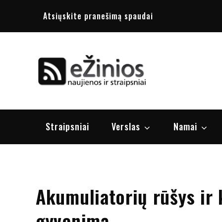
Skip
Atsiųskite pranešimą spaudai
to
content
Žinios
naujienos, st
Straipsniai
Verslas
Namai
Akumuliatorių rūšys ir 
gyvenimą