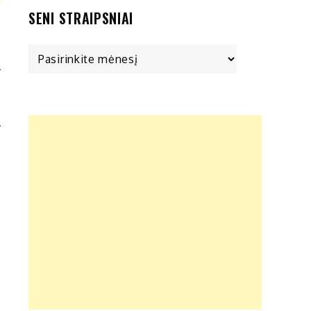
SENI STRAIPSNIAI
Seni
straipsniai
I