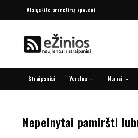
Skip
Atsiųskite pranešimą spaudai
to
content
Žinios
naujienos, st
Straipsniai
Verslas
Namai
Nepelnytai pamiršti lub