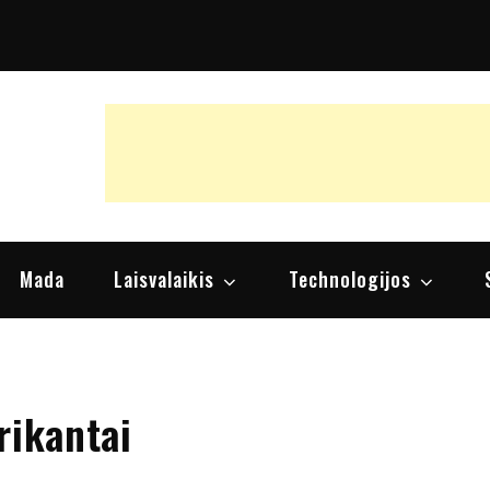
raipsniai, nuomonės
Mada
Laisvalaikis
Technologijos
rikantai