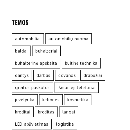
TEMOS
automobiliai
automobilių nuoma
baldai
buhalteriai
buhalterinė apskaita
buitinė technika
dantys
darbas
dovanos
drabužiai
greitos paskolos
išmanieji telefonai
juvelyrika
keliones
kosmetika
kreditai
kreditas
langai
LED apšvietimas
logistika