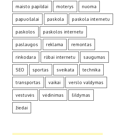
maisto papildai
moterys
nuoma
papuošalai
paskola
paskola internetu
paskolos
paskolos internetu
paslaugos
reklama
remontas
rinkodara
rūbai internetu
saugumas
SEO
sportas
sveikata
technika
transportas
vaikai
verslo valdymas
vestuvės
vėdinimas
šildymas
žiedai