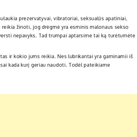
aukia prezervatyvai, vibratoriai, seksualūs apatiniai,
au reikia žinoti, jog drėgmė yra esminis malonaus sekso
iversti nepavyks. Tad trumpai aptarsime tai ką turėtumėte
as ir kokio jums reikia. Nes lubrikantai yra gaminamii iš
nsai kada kurį geriau naudoti. Todėl pateikiame