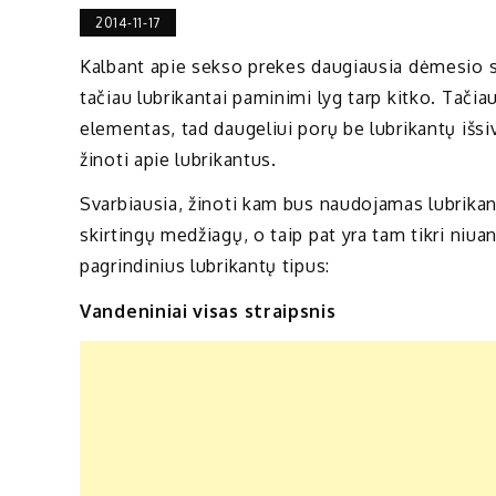
2014-11-17
Kalbant apie sekso prekes daugiausia dėmesio sul
tačiau lubrikantai paminimi lyg tarp kitko. Tači
elementas, tad daugeliui porų be lubrikantų išs
žinoti apie lubrikantus.
Svarbiausia, žinoti kam bus naudojamas lubrikant
skirtingų medžiagų, o taip pat yra tam tikri niua
pagrindinius lubrikantų tipus:
Vandeniniai visas straipsnis