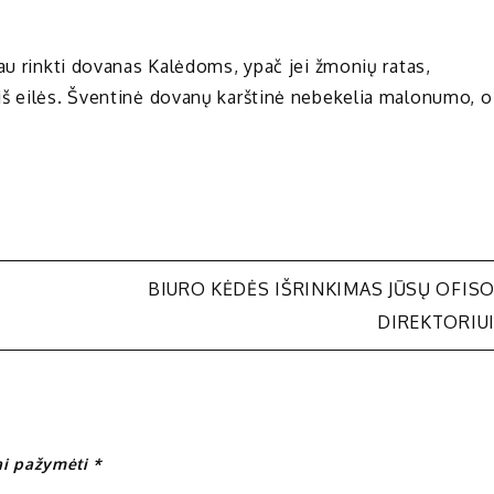
au rinkti dovanas Kalėdoms, ypač jei žmonių ratas,
iš eilės. Šventinė dovanų karštinė nebekelia malonumo, o
BIURO KĖDĖS IŠRINKIMAS JŪSŲ OFIS
DIREKTORIU
iai pažymėti
*