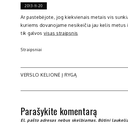
2013-11-20
Ar pastebėjote, jog kiekvienais metais vis sunki
kuriems dovanojame nesikeičia jau kelis metus 
tik galvos
visas straipsnis
Straipsniai
Navigacija
VERSLO KELIONĖ Į RYGĄ
tarp
įrašų
Parašykite komentarą
El. pašto adresas nebus skelbiamas.
Būtini laukel