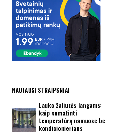
O
I
NAUJAUSI STRAIPSNIAI
Lauko žaliuzės langams:
kaip sumažinti
temperatūrą namuose be
kondicionieriaus