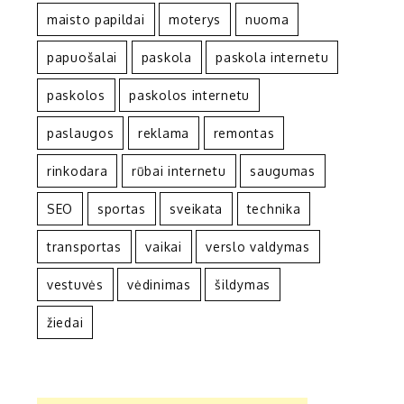
maisto papildai
moterys
nuoma
papuošalai
paskola
paskola internetu
paskolos
paskolos internetu
paslaugos
reklama
remontas
rinkodara
rūbai internetu
saugumas
SEO
sportas
sveikata
technika
transportas
vaikai
verslo valdymas
vestuvės
vėdinimas
šildymas
žiedai