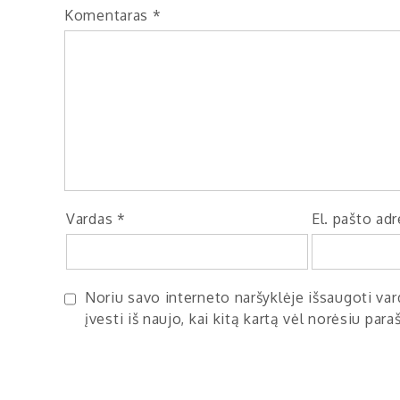
Komentaras
*
Vardas
*
El. pašto ad
Noriu savo interneto naršyklėje išsaugoti vard
įvesti iš naujo, kai kitą kartą vėl norėsiu par