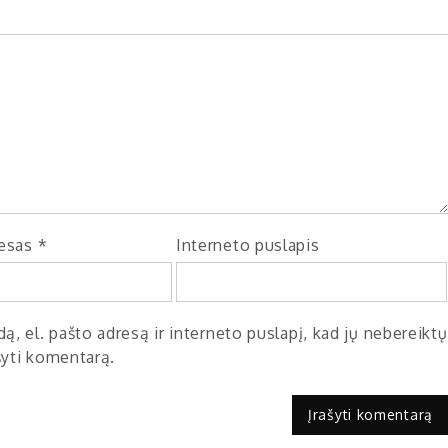
resas
*
Interneto puslapis
ą, el. pašto adresą ir interneto puslapį, kad jų nebereiktų
ašyti komentarą.