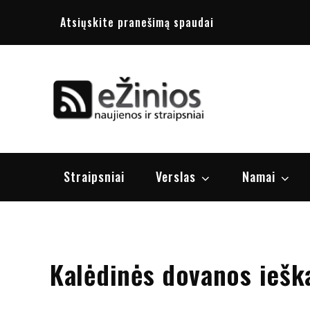
Skip
Atsiųskite pranešimą spaudai
to
content
Žinios
naujienos, st
Straipsniai
Verslas
Namai
Kalėdinės dovanos iešk