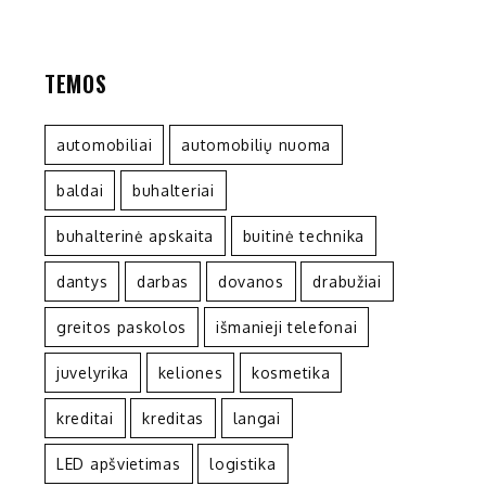
TEMOS
automobiliai
automobilių nuoma
baldai
buhalteriai
buhalterinė apskaita
buitinė technika
dantys
darbas
dovanos
drabužiai
greitos paskolos
išmanieji telefonai
juvelyrika
keliones
kosmetika
kreditai
kreditas
langai
LED apšvietimas
logistika