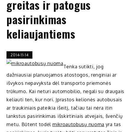
greitas ir patogus
pasirinkimas
keliaujantiems
2014-11-14
Tenka sutikti, jog
dažniausiai planuojamos atostogos, renginiai ar
išvykos nepavyksta dėl transporto priemonės
trūkumo. Kai neturi automobilio, negali su draugais
keliauti ten, kur nori. Įprastos kelionės autobusais
ar traukiniais pateikia išeitį, tačiau tai nėra itin
lankstus pasirinkimas išskirtiniais atvejais, švenčių
metu. Būtent todėl
mikroautobusų nuoma
yra tas