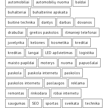
automobiliai
automobilių nuoma
baldai
buhalteriai
buhalterinė apskaita
buitinė technika
dantys
darbas
dovanos
drabužiai
greitos paskolos
išmanieji telefonai
juvelyrika
keliones
kosmetika
kreditai
kreditas
langai
LED apšvietimas
logistika
maisto papildai
moterys
nuoma
papuošalai
paskola
paskola internetu
paskolos
paskolos internetu
paslaugos
reklama
remontas
rinkodara
rūbai internetu
saugumas
SEO
sportas
sveikata
technika