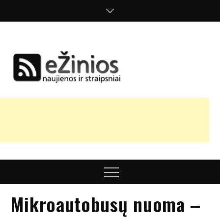
Skip
to
content
Žinios
naujienos,
straipsniai,
nuomonės
Menu
Mikroautobusų nuoma –