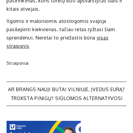
pasirinkimas, kuris turėtų būti apsvarstytas šiais ir
kitais atvejais.
Ilgomis ir maloniomis atostogomis svajoja
pasilepinti kiekvienas, tačiau retas ryžtasi šiam
sprendimui. Neretai to priežastis būna
visas
straipsnis
Straipsniai
Navigacija
AR BRANGS NAUJI BUTAI VILNIUJE, ĮVEDUS EURĄ?
TRŪKSTA PINIGŲ? SIŪLOMOS ALTERNATYVOS!
tarp
įrašų