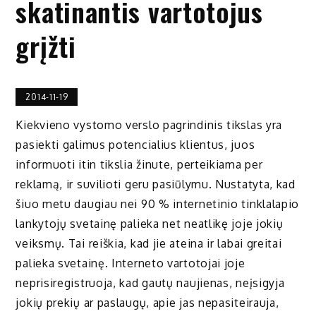
skatinantis vartotojus
grįžti
2014-11-19
Kiekvieno vystomo verslo pagrindinis tikslas yra
pasiekti galimus potencialius klientus, juos
informuoti itin tikslia žinute, perteikiama per
reklamą, ir suvilioti geru pasiūlymu. Nustatyta, kad
šiuo metu daugiau nei 90 % internetinio tinklalapio
lankytojų svetainę palieka net neatlikę joje jokių
veiksmų. Tai reiškia, kad jie ateina ir labai greitai
palieka svetainę. Interneto vartotojai joje
neprisiregistruoja, kad gautų naujienas, neįsigyja
jokių prekių ar paslaugų, apie jas nepasiteirauja,