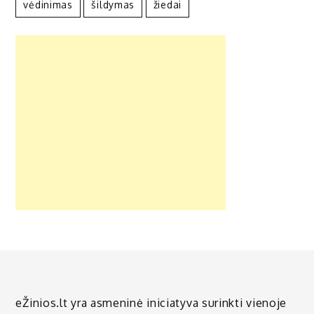
vėdinimas
šildymas
žiedai
eŽinios.lt yra asmeninė iniciatyva surinkti vienoje