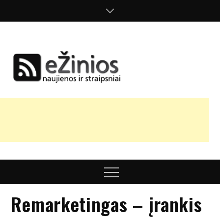
Skip
to
content
Žinios
naujienos,
straipsniai,
nuomonės
Menu
Remarketingas – įrankis