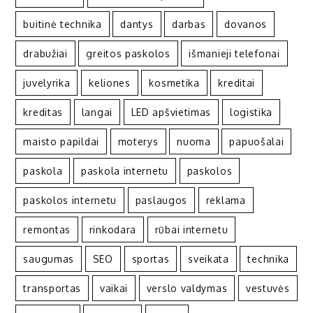
buitinė technika
dantys
darbas
dovanos
drabužiai
greitos paskolos
išmanieji telefonai
juvelyrika
keliones
kosmetika
kreditai
kreditas
langai
LED apšvietimas
logistika
maisto papildai
moterys
nuoma
papuošalai
paskola
paskola internetu
paskolos
paskolos internetu
paslaugos
reklama
remontas
rinkodara
rūbai internetu
saugumas
SEO
sportas
sveikata
technika
transportas
vaikai
verslo valdymas
vestuvės