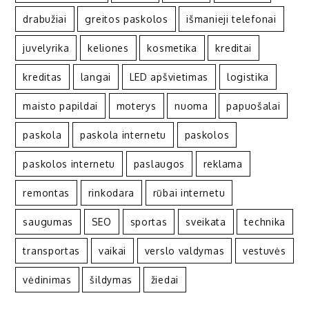
drabužiai
greitos paskolos
išmanieji telefonai
juvelyrika
keliones
kosmetika
kreditai
kreditas
langai
LED apšvietimas
logistika
maisto papildai
moterys
nuoma
papuošalai
paskola
paskola internetu
paskolos
paskolos internetu
paslaugos
reklama
remontas
rinkodara
rūbai internetu
saugumas
SEO
sportas
sveikata
technika
transportas
vaikai
verslo valdymas
vestuvės
vėdinimas
šildymas
žiedai