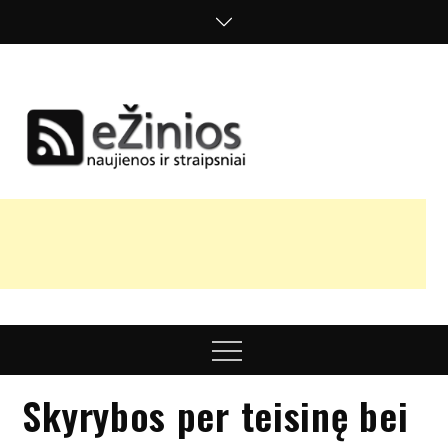
Skip
to
content
Žinios
naujienos,
straipsniai,
nuomonės
Menu
Skyrybos per teisinę bei