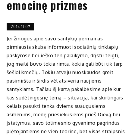
emocinę prizmes
2014-11-07
Jei žmogus apie savo santykių permainas
pirmiausia skuba informuoti socialinių tinklapių
paskyrose bei ieško ten palaikymo, drįstu teigti,
jog meilė buvo tokia rimta, kokia gali būti tik tarp
šešiolikmečių. Tokiu atveju nuoskaudos greit
pasimiršta ir širdis vėl atsiveria naujiems
santykiams. Tačiau šį kartą pakalbėsime apie kur
kas sudėtingesnę temą – situaciją, kai skirtingais
keliais pasukti tenka dviems suaugusiems
asmenims, meilę priesiekusiems prieš Dievą bei
įstatymus, savo tolimesnio gyvenimo pagrindus
plėtojantiems ne vien teorine, bet visas straipsnis