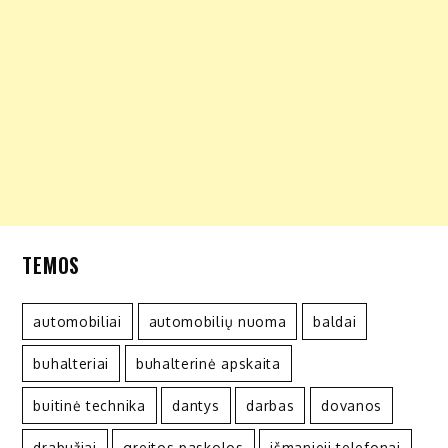
TEMOS
automobiliai
automobilių nuoma
baldai
buhalteriai
buhalterinė apskaita
buitinė technika
dantys
darbas
dovanos
drabužiai
greitos paskolos
išmanieji telefonai