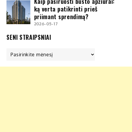
Kaip pasiruošti būsto apžiūrai:
ką verta patikrinti prieš
priimant sprendimą?
2026-05-17
SENI STRAIPSNIAI
Seni
straipsniai