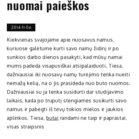
nuomai paieškos
2014-11-06
Kiekvienas svajojame apie nuosavus namus,
kuriuose galėtume kurti savo namų židinį ir po
sunkios darbo dienos pasakyti, kad mūsų namai
mums padeda visapusiškai atsipalaiduoti. Tiesa,
dažniausiai iki nuosavų namų turėjimo tenka nueiti
nemažą kelią, na o jis prasideda nuo buto nuomos.
Dažniausiai su ja tenka susidurti dar studijavimo
laikais, kada po truputį stengiamės susikurti savo
namus ir pabėgti iš tėvų tokios mielos ir jaukios
aplinkos. Tiesa,
butai
randami ne taip ir paprastai,
visas straipsnis