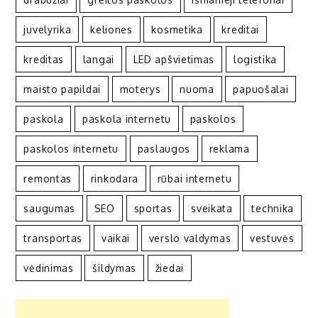
juvelyrika
keliones
kosmetika
kreditai
kreditas
langai
LED apšvietimas
logistika
maisto papildai
moterys
nuoma
papuošalai
paskola
paskola internetu
paskolos
paskolos internetu
paslaugos
reklama
remontas
rinkodara
rūbai internetu
saugumas
SEO
sportas
sveikata
technika
transportas
vaikai
verslo valdymas
vestuvės
vėdinimas
šildymas
žiedai