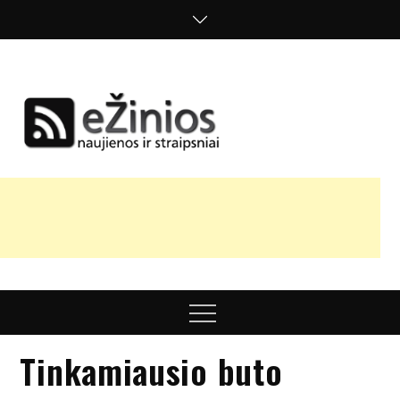
Skip
to
content
Žinios
naujienos,
straipsniai,
nuomonės
Menu
Tinkamiausio buto