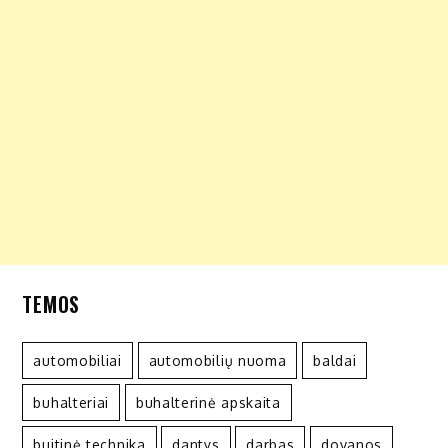
TEMOS
automobiliai
automobilių nuoma
baldai
buhalteriai
buhalterinė apskaita
buitinė technika
dantys
darbas
dovanos