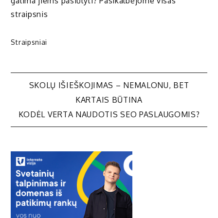
galima jiems pasiūlyti? Pasikalbėjome visas
straipsnis
Straipsniai
Navigacija
SKOLŲ IŠIEŠKOJIMAS – NEMALONU, BET
KARTAIS BŪTINA
tarp
KODĖL VERTA NAUDOTIS SEO PASLAUGOMIS?
įrašų