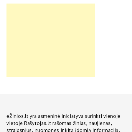
eŽinios.lt yra asmeninė iniciatyva surinkti vienoje
vietoje Rašytojas.lt rašomas žinias, naujienas,
straipsnius, nuomones ir kitą įdomią informaciją.