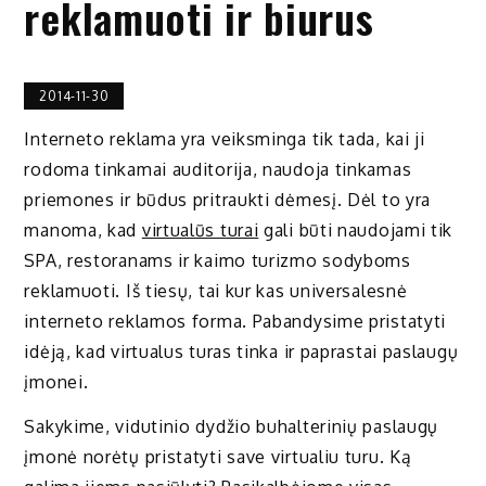
reklamuoti ir biurus
2014-11-30
Interneto reklama yra veiksminga tik tada, kai ji
rodoma tinkamai auditorija, naudoja tinkamas
priemones ir būdus pritraukti dėmesį. Dėl to yra
manoma, kad
virtualūs turai
gali būti naudojami tik
SPA, restoranams ir kaimo turizmo sodyboms
reklamuoti. Iš tiesų, tai kur kas universalesnė
interneto reklamos forma. Pabandysime pristatyti
idėją, kad virtualus turas tinka ir paprastai paslaugų
įmonei.
Sakykime, vidutinio dydžio buhalterinių paslaugų
įmonė norėtų pristatyti save virtualiu turu. Ką