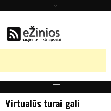
Skip
to
content
Žinios
naujienos,
straipsniai,
nuomonės
Menu
Virtualūs turai gali