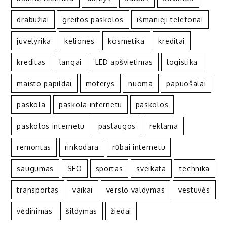
drabužiai
greitos paskolos
išmanieji telefonai
juvelyrika
keliones
kosmetika
kreditai
kreditas
langai
LED apšvietimas
logistika
maisto papildai
moterys
nuoma
papuošalai
paskola
paskola internetu
paskolos
paskolos internetu
paslaugos
reklama
remontas
rinkodara
rūbai internetu
saugumas
SEO
sportas
sveikata
technika
transportas
vaikai
verslo valdymas
vestuvės
vėdinimas
šildymas
žiedai