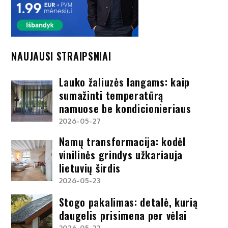
NAUJAUSI STRAIPSNIAI
Lauko žaliuzės langams: kaip
sumažinti temperatūrą
namuose be kondicionieriaus
2026-05-27
Namų transformacija: kodėl
vinilinės grindys užkariauja
lietuvių širdis
2026-05-23
Stogo pakalimas: detalė, kurią
daugelis prisimena per vėlai
2026-05-22