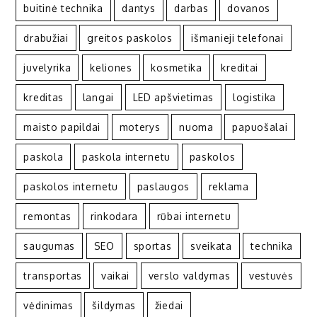
buitinė technika
dantys
darbas
dovanos
drabužiai
greitos paskolos
išmanieji telefonai
juvelyrika
keliones
kosmetika
kreditai
kreditas
langai
LED apšvietimas
logistika
maisto papildai
moterys
nuoma
papuošalai
paskola
paskola internetu
paskolos
paskolos internetu
paslaugos
reklama
remontas
rinkodara
rūbai internetu
saugumas
SEO
sportas
sveikata
technika
transportas
vaikai
verslo valdymas
vestuvės
vėdinimas
šildymas
žiedai