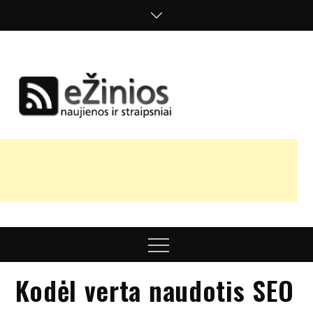
Skip
to
content
Žinios
naujienos,
straipsniai,
nuomonės
Menu
Kodėl verta naudotis SEO