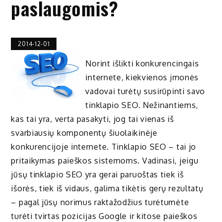
paslaugomis?
2014-12-01
Norint išlikti konkurencingais
internete, kiekvienos įmonės
vadovai turėtų susirūpinti savo
tinklapio SEO. Nežinantiems,
kas tai yra, verta pasakyti, jog tai vienas iš
svarbiausių komponentų šiuolaikinėje
konkurencijoje internete. Tinklapio SEO – tai jo
pritaikymas paieškos sistemoms. Vadinasi, jeigu
jūsų tinklapio SEO yra gerai paruoštas tiek iš
išorės, tiek iš vidaus, galima tikėtis gerų rezultatų
– pagal jūsų norimus raktažodžius turėtumėte
turėti tvirtas pozicijas Google ir kitose paieškos