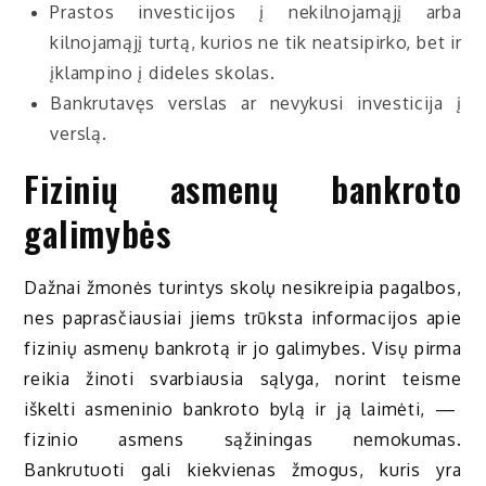
Prastos investicijos į nekilnojamąjį arba
kilnojamąjį turtą, kurios ne tik neatsipirko, bet ir
įklampino į dideles skolas.
Bankrutavęs verslas ar nevykusi investicija į
verslą.
Fizinių asmenų bankroto
galimybės
Dažnai žmonės turintys skolų nesikreipia pagalbos,
nes paprasčiausiai jiems trūksta informacijos apie
fizinių asmenų bankrotą ir jo galimybes. Visų pirma
reikia žinoti svarbiausia sąlyga, norint teisme
iškelti asmeninio bankroto bylą ir ją laimėti, —
fizinio asmens sąžiningas nemokumas.
Bankrutuoti gali kiekvienas žmogus, kuris yra