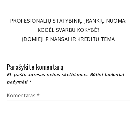
Navigacija
PROFESIONALIŲ STATYBINIŲ ĮRANKIŲ NUOMA:
KODĖL SVARBU KOKYBĖ?
tarp
ĮDOMIEJI FINANSAI IR KREDITŲ TEMA
įrašų
Parašykite komentarą
El. pašto adresas nebus skelbiamas.
Būtini laukeliai
pažymėti
*
Komentaras
*