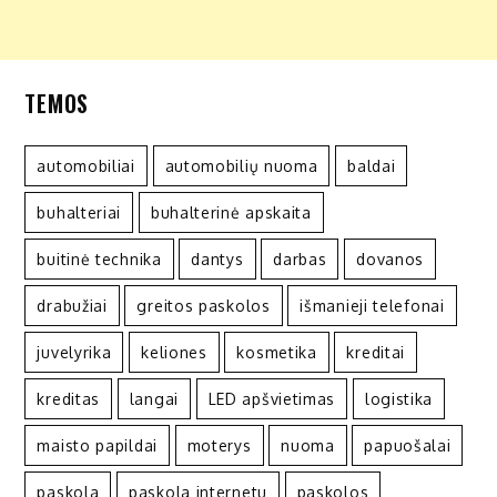
TEMOS
automobiliai
automobilių nuoma
baldai
buhalteriai
buhalterinė apskaita
buitinė technika
dantys
darbas
dovanos
drabužiai
greitos paskolos
išmanieji telefonai
juvelyrika
keliones
kosmetika
kreditai
kreditas
langai
LED apšvietimas
logistika
maisto papildai
moterys
nuoma
papuošalai
paskola
paskola internetu
paskolos