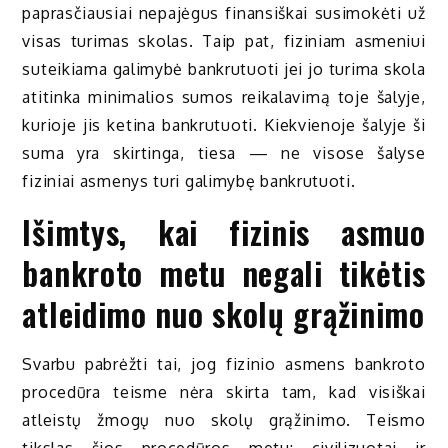
paprasčiausiai nepajėgus finansiškai susimokėti už
visas turimas skolas. Taip pat, fiziniam asmeniui
suteikiama galimybė bankrutuoti jei jo turima skola
atitinka minimalios sumos reikalavimą toje šalyje,
kurioje jis ketina bankrutuoti. Kiekvienoje šalyje ši
suma yra skirtinga, tiesa — ne visose šalyse
fiziniai asmenys turi galimybę bankrutuoti.
Išimtys, kai fizinis asmuo
bankroto metu negali tikėtis
atleidimo nuo skolų grąžinimo
Svarbu pabrėžti tai, jog fizinio asmens bankroto
procedūra teisme nėra skirta tam, kad visiškai
atleistų žmogų nuo skolų grąžinimo. Teismo
tikslas šios procedūros metu: civilizuotai ir