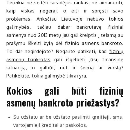
Tereikia ne sėdėti susidėjus rankas, ne aimanuoti,
kaip viskas negerai, o eiti ir spręsti savo
problemas. Anksčiau Lietuvoje nebuvo tokios
galimybės, tačiau dabar bankrutavę fiziniai
asmenys nuo 2013 metų jau gali kreiptis į teismą su
prašymu iškelti bylą dėl fizinio asmens bankroto.
To dar negirdėjote? Negalite patikėti, kad
fizinių
asmenų bankrotas
gali išgelbėti Jūsų finansinę
situaciją, o galbūt, net ir šeimą ar verslą?
Patikėkite, tokia galimybė tikrai yra.
Kokios gali būti fizinių
asmenų bankroto priežastys?
Su užstatu ar be užstato pasiimti greitieji, sms,
vartojamieji kreditai ar paskolos.