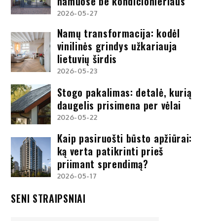
namuose be kondicionieriaus
2026-05-27
Namų transformacija: kodėl
vinilinės grindys užkariauja
lietuvių širdis
2026-05-23
Stogo pakalimas: detalė, kurią
daugelis prisimena per vėlai
2026-05-22
Kaip pasiruošti būsto apžiūrai:
ką verta patikrinti prieš
priimant sprendimą?
2026-05-17
SENI STRAIPSNIAI
Seni
straipsniai