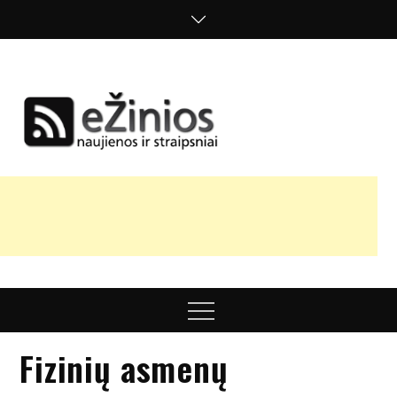
Skip
to
content
Žinios
naujienos,
straipsniai,
nuomonės
Menu
Fizinių asmenų