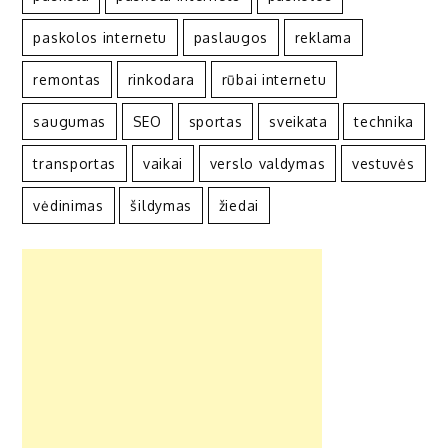
paskolos internetu
paslaugos
reklama
remontas
rinkodara
rūbai internetu
saugumas
SEO
sportas
sveikata
technika
transportas
vaikai
verslo valdymas
vestuvės
vėdinimas
šildymas
žiedai