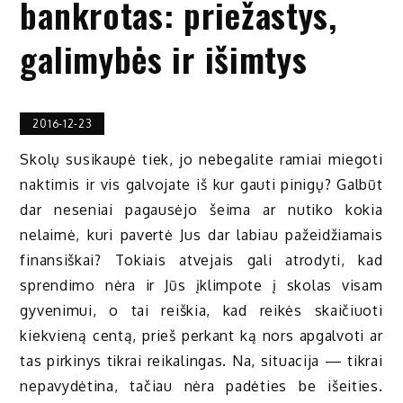
bankrotas: priežastys,
galimybės ir išimtys
2016-12-23
Skolų susikaupė tiek, jo nebegalite ramiai miegoti
naktimis ir vis galvojate iš kur gauti pinigų? Galbūt
dar neseniai pagausėjo šeima ar nutiko kokia
nelaimė, kuri pavertė Jus dar labiau pažeidžiamais
finansiškai? Tokiais atvejais gali atrodyti, kad
sprendimo nėra ir Jūs įklimpote į skolas visam
gyvenimui, o tai reiškia, kad reikės skaičiuoti
kiekvieną centą, prieš perkant ką nors apgalvoti ar
tas pirkinys tikrai reikalingas. Na, situacija — tikrai
nepavydėtina, tačiau nėra padėties be išeities.