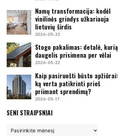
Namų transformacija: kodėl
vinilinės grindys užkariauja
lietuvių širdis
2026-05-23
Stogo pakalimas: detalė, kurią
daugelis prisimena per vėlai
2026-05-22
Kaip pasiruošti būsto apžiūrai:
ką verta patikrinti prieš
priimant sprendimą?
2026-05-17
SENI STRAIPSNIAI
Seni
straipsniai