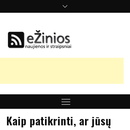
Skip
to
content
Žinios
naujienos,
straipsniai,
nuomonės
Menu
Kaip patikrinti, ar jūsų