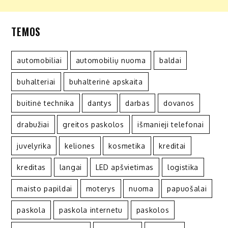
TEMOS
automobiliai
automobilių nuoma
baldai
buhalteriai
buhalterinė apskaita
buitinė technika
dantys
darbas
dovanos
drabužiai
greitos paskolos
išmanieji telefonai
juvelyrika
keliones
kosmetika
kreditai
kreditas
langai
LED apšvietimas
logistika
maisto papildai
moterys
nuoma
papuošalai
paskola
paskola internetu
paskolos