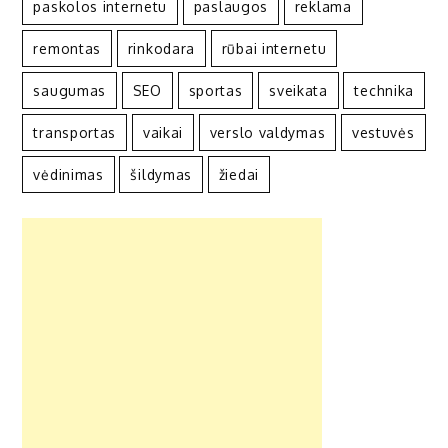
paskolos internetu
paslaugos
reklama
remontas
rinkodara
rūbai internetu
saugumas
SEO
sportas
sveikata
technika
transportas
vaikai
verslo valdymas
vestuvės
vėdinimas
šildymas
žiedai