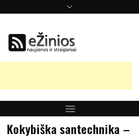
Skip
to
content
Žinios
naujienos,
straipsniai,
nuomonės
Menu
Kokybiška santechnika –