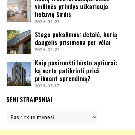
vinilinės grindys užkariauja
lietuvių širdis
2026-05-23
Stogo pakalimas: detalė, kurią
daugelis prisimena per vėlai
2026-05-22
Kaip pasiruošti būsto apžiūrai:
ką verta patikrinti prieš
priimant sprendimą?
2026-05-17
SENI STRAIPSNIAI
Seni
straipsniai