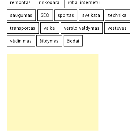
remontas
rinkodara
rūbai internetu
saugumas
SEO
sportas
sveikata
technika
transportas
vaikai
verslo valdymas
vestuvės
vėdinimas
šildymas
žiedai