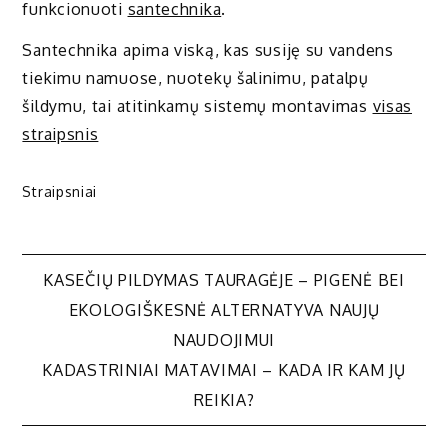
funkcionuoti
santechnika
.
Santechnika apima viską, kas susiję su vandens
tiekimu namuose, nuotekų šalinimu, patalpų
šildymu, tai atitinkamų sistemų montavimas
visas
straipsnis
Straipsniai
Navigacija
KASEČIŲ PILDYMAS TAURAGĖJE – PIGENĖ BEI
EKOLOGIŠKESNĖ ALTERNATYVA NAUJŲ
tarp
NAUDOJIMUI
KADASTRINIAI MATAVIMAI – KADA IR KAM JŲ
įrašų
REIKIA?