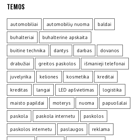
TEMOS
automobiliai
automobilių nuoma
baldai
buhalteriai
buhalterinė apskaita
buitinė technika
dantys
darbas
dovanos
drabužiai
greitos paskolos
išmanieji telefonai
juvelyrika
keliones
kosmetika
kreditai
kreditas
langai
LED apšvietimas
logistika
maisto papildai
moterys
nuoma
papuošalai
paskola
paskola internetu
paskolos
paskolos internetu
paslaugos
reklama