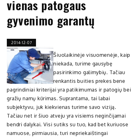
vienas patogaus
gyvenimo garantų
2014-12-07
Šiuolaikinėje visuomenėje, kaip
niekada, turime gausybę
pasirinkimo galimybių. Tačiau
renkantis buities prekes bene
pagrindiniai kriterijai yra patikimumas ir patogių bei
gražių namų kūrimas. Suprantama, tai labai
subjektyvu, juk kiekvienas turime savo viziją.
Tačiau net ir šiuo atveju yra visiems neginčijamai
bendri dalykai. Visi sutiks su tuo, kad bet kuriuose
namuose, pirmiausia, turi nepriekaištingai