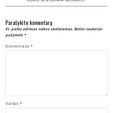
tarp
įrašų
Parašykite komentarą
El. pašto adresas nebus skelbiamas.
Būtini laukeliai
pažymėti
*
Komentaras
*
Vardas
*