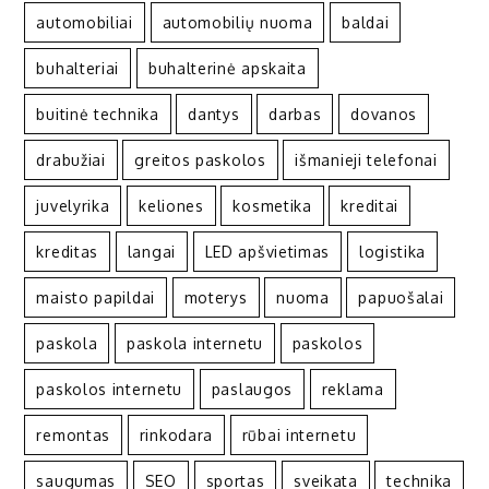
automobiliai
automobilių nuoma
baldai
buhalteriai
buhalterinė apskaita
buitinė technika
dantys
darbas
dovanos
drabužiai
greitos paskolos
išmanieji telefonai
juvelyrika
keliones
kosmetika
kreditai
kreditas
langai
LED apšvietimas
logistika
maisto papildai
moterys
nuoma
papuošalai
paskola
paskola internetu
paskolos
paskolos internetu
paslaugos
reklama
remontas
rinkodara
rūbai internetu
saugumas
SEO
sportas
sveikata
technika