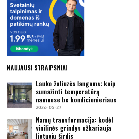
NAUJAUSI STRAIPSNIAI
Lauko žaliuzės langams: kaip
sumažinti temperatūrą
namuose be kondicionieriaus
2026-05-27
Namų transformacija: kodėl
vinilinės grindys užkariauja
lietuvių širdis