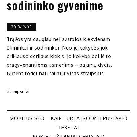
sodininko gyvenime
2013-12-03
Trąšos yra daugiau nei svarbios kiekvienam
ūkininkui ir sodininkui. Nuo jų kokybės juk
priklauso derliaus kiekis, jo kokybė bei iš to
pragyvenantiems asmenims – pajamų dydis.
Būtent todėl natūraliai ir
visas straipsnis
Straipsniai
Navigacija
MOBILUS SEO – KAIP TURI ATRODYTI PUSLAPIO
TEKSTAI
KOKIE GI ŽIDINIAI GERIAUSI?