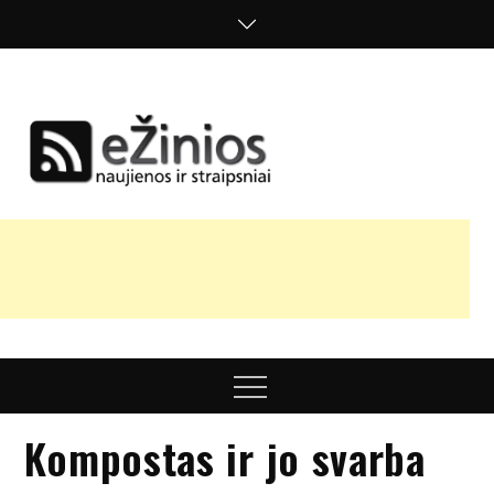
Skip
to
content
Žinios
naujienos,
straipsniai,
nuomonės
Menu
Kompostas ir jo svarba