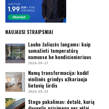
NAUJAUSI STRAIPSNIAI
Lauko žaliuzės langams: kaip
sumažinti temperatūrą
namuose be kondicionieriaus
2026-05-27
Namų transformacija: kodėl
vinilinės grindys užkariauja
lietuvių širdis
2026-05-23
Stogo pakalimas: detalė, kurią
daugelis prisimena per vėlai