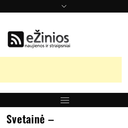
Skip
to
content
Žinios
naujienos,
straipsniai,
nuomonės
Menu
Svetainė –