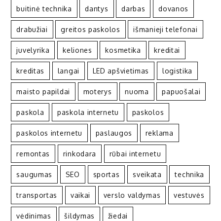
buitinė technika
dantys
darbas
dovanos
drabužiai
greitos paskolos
išmanieji telefonai
juvelyrika
keliones
kosmetika
kreditai
kreditas
langai
LED apšvietimas
logistika
maisto papildai
moterys
nuoma
papuošalai
paskola
paskola internetu
paskolos
paskolos internetu
paslaugos
reklama
remontas
rinkodara
rūbai internetu
saugumas
SEO
sportas
sveikata
technika
transportas
vaikai
verslo valdymas
vestuvės
vėdinimas
šildymas
žiedai