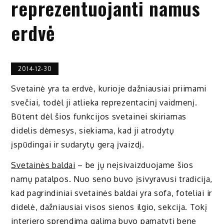
reprezentuojanti namus
erdvė
2014-12-30
Svetainė yra ta erdvė, kurioje dažniausiai priimami
svečiai, todėl ji atlieka reprezentacinį vaidmenį.
Būtent dėl šios funkcijos svetainei skiriamas
didelis dėmesys, siekiama, kad ji atrodytų
įspūdingai ir sudarytų gerą įvaizdį.
Svetainės baldai
– be jų neįsivaizduojame šios
namų patalpos. Nuo seno buvo įsivyravusi tradicija,
kad pagrindiniai svetainės baldai yra sofa, foteliai ir
didelė, dažniausiai visos sienos ilgio, sekcija. Tokį
interjero sprendimą galima buvo pamatyti bene