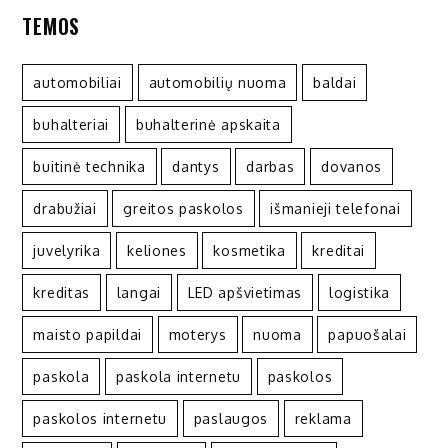
TEMOS
automobiliai
automobilių nuoma
baldai
buhalteriai
buhalterinė apskaita
buitinė technika
dantys
darbas
dovanos
drabužiai
greitos paskolos
išmanieji telefonai
juvelyrika
keliones
kosmetika
kreditai
kreditas
langai
LED apšvietimas
logistika
maisto papildai
moterys
nuoma
papuošalai
paskola
paskola internetu
paskolos
paskolos internetu
paslaugos
reklama