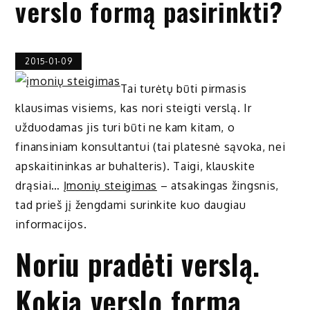
verslo formą pasirinkti?
2015-01-09
Tai turėtų būti pirmasis
klausimas visiems, kas nori steigti verslą. Ir
užduodamas jis turi būti ne kam kitam, o
finansiniam konsultantui (tai platesnė sąvoka, nei
apskaitininkas ar buhalteris). Taigi, klauskite
drąsiai…
Įmonių steigimas
– atsakingas žingsnis,
tad prieš jį žengdami surinkite kuo daugiau
informacijos.
Noriu pradėti verslą.
Kokią verslo formą