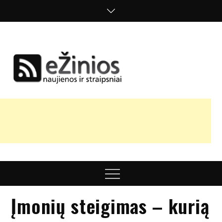
Skip
to
content
Žinios
naujienos,
straipsniai,
nuomonės
Menu
Įmonių steigimas – kurią