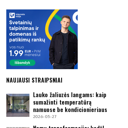
įrašų
NAUJAUSI STRAIPSNIAI
Lauko žaliuzės langams: kaip
sumažinti temperatūrą
namuose be kondicionieriaus
2026-05-27
Namų transformacija: kodėl