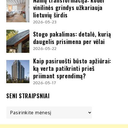
vinilinės grindys užkariauja
lietuvių širdis
2026-05-23
Stogo pakalimas: detalė, kurią
daugelis prisimena per vėlai
2026-05-22
Kaip pasiruošti būsto apžiūrai:
ką verta patikrinti prieš
priimant sprendimą?
2026-05-17
SENI STRAIPSNIAI
Seni
straipsniai