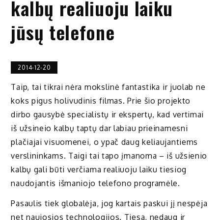
kalbų realiuoju laiku
jūsų telefone
2014-12-20
Taip, tai tikrai nėra mokslinė fantastika ir juolab ne
koks pigus holivudinis filmas. Prie šio projekto
dirbo gausybė specialistų ir ekspertų, kad vertimai
iš užsineio kalbų taptų dar labiau prieinamesni
plačiajai visuomenei, o ypač daug keliaujantiems
verslininkams. Taigi tai tapo įmanoma – iš užsienio
kalbų gali būti verčiama realiuoju laiku tiesiog
naudojantis išmaniojo telefono programėle.
Pasaulis tiek globalėja, jog kartais paskui jį nespėja
net naujosios technologijos. Tiesa, nedaug ir