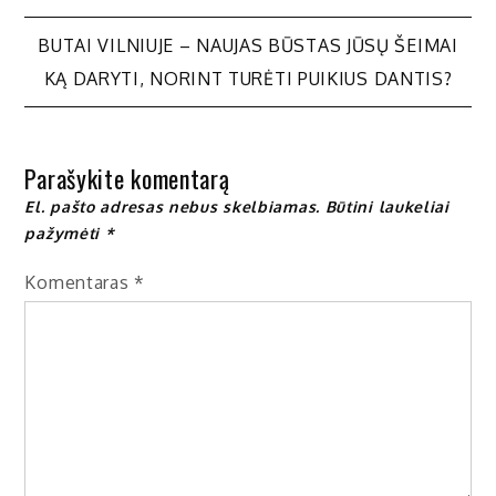
Navigacija
BUTAI VILNIUJE – NAUJAS BŪSTAS JŪSŲ ŠEIMAI
KĄ DARYTI, NORINT TURĖTI PUIKIUS DANTIS?
tarp
įrašų
Parašykite komentarą
El. pašto adresas nebus skelbiamas.
Būtini laukeliai
pažymėti
*
Komentaras
*