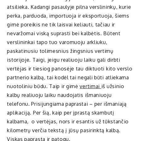
atsilieka. Kadangi pasaulyje pilna verslininkų, kurie
perka, parduoda, importuoja ir eksportuoja, šiems
gimė poreikis ne tik laisvai keliauti, tačiau ir
nevaržomai viską suprasti bei kalbėtis. Būtent
verslininkai tapo tuo varomuoju arkliuku,
paskatinusiu tolimesnius žingsnius vertimų
istorijoje. Taigi, jeigu realiuoju laiku gali dirbti
vertėjas ir tiesiog panosėje tau diktuoti kito verslo
partnerio kalbą, tai kodėl tai negali būti atliekama
nuotoliniu būdu. Taip ir gimė
vertimai
iš užsinio
kalbų realiuoju laiku naudojatis išmaniuoju
telefonu. Prisijungiama paprastai – per išmaniają
aplikaciją. Per šią, kaip per įprastą skambutį
kalbama, o vertėjas, nors ir esantis už tūkstančio
kilometrų verčia tekstą į jūsų pasirinktą kalbą.
Viskas paprasta ir patogu.