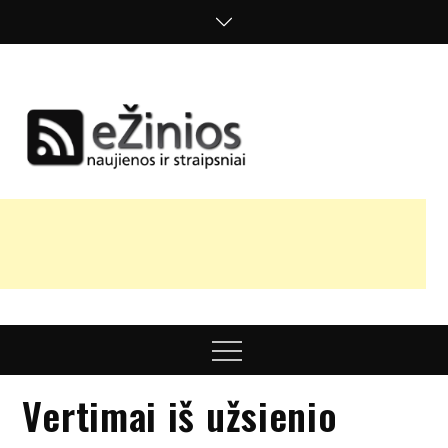
Skip
to
content
Žinios
naujienos,
straipsniai,
nuomonės
Menu
Vertimai iš užsienio