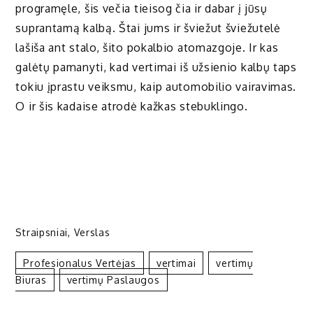
programęle, šis večia tieisog čia ir dabar į jūsų
suprantamą kalbą. Štai jums ir šviežut šviežutelė
lašiša ant stalo, šito pokalbio atomazgoje. Ir kas
galėtų pamanyti, kad vertimai iš užsienio kalbų taps
tokiu įprastu veiksmu, kaip automobilio vairavimas.
O ir šis kadaise atrodė kažkas stebuklingo.
Straipsniai
,
Verslas
Profesionalus Vertėjas
Vertimai
Vertimų
Biuras
Vertimų Paslaugos