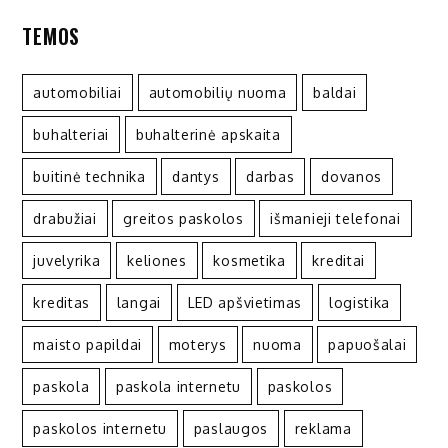
TEMOS
automobiliai
automobilių nuoma
baldai
buhalteriai
buhalterinė apskaita
buitinė technika
dantys
darbas
dovanos
drabužiai
greitos paskolos
išmanieji telefonai
juvelyrika
keliones
kosmetika
kreditai
kreditas
langai
LED apšvietimas
logistika
maisto papildai
moterys
nuoma
papuošalai
paskola
paskola internetu
paskolos
paskolos internetu
paslaugos
reklama