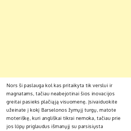
Nors ši paslauga kol kas pritaikyta tik verslui ir
magnatams, tačiau neabejotinai šios inovacijos
greitai pasieks plačiąją visuomenę. Įsivaiduokite
užeinate į kokį Barselonos žymųjį turgų, matote
moteriškę, kuri angliškai tikrai nemoka, tačiau prie
jos lūpų priglaudus išmanųjį su parsisiųsta