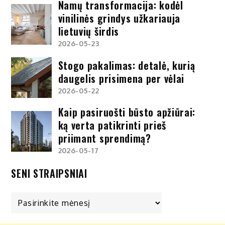
Namų transformacija: kodėl
vinilinės grindys užkariauja
lietuvių širdis
2026-05-23
Stogo pakalimas: detalė, kurią
daugelis prisimena per vėlai
2026-05-22
Kaip pasiruošti būsto apžiūrai:
ką verta patikrinti prieš
priimant sprendimą?
2026-05-17
SENI STRAIPSNIAI
Seni
straipsniai