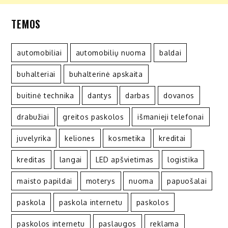
TEMOS
automobiliai
automobilių nuoma
baldai
buhalteriai
buhalterinė apskaita
buitinė technika
dantys
darbas
dovanos
drabužiai
greitos paskolos
išmanieji telefonai
juvelyrika
keliones
kosmetika
kreditai
kreditas
langai
LED apšvietimas
logistika
maisto papildai
moterys
nuoma
papuošalai
paskola
paskola internetu
paskolos
paskolos internetu
paslaugos
reklama