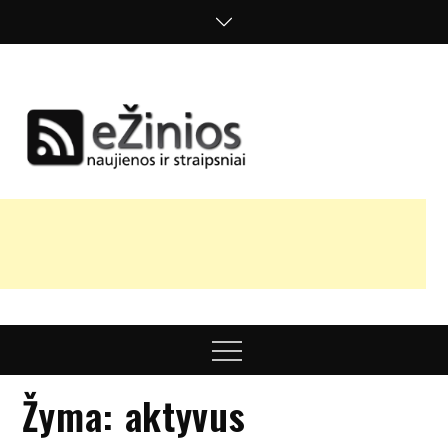
Skip
to
content
Žinios
naujienos,
straipsniai,
nuomonės
Menu
Žyma:
aktyvus