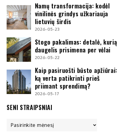
Namų transformacija: kodėl
vinilinės grindys užkariauja
lietuvių širdis
2026-05-23
Stogo pakalimas: detalė, kurią
daugelis prisimena per vėlai
2026-05-22
Kaip pasiruošti būsto apžiūrai:
ką verta patikrinti prieš
priimant sprendimą?
2026-05-17
SENI STRAIPSNIAI
Seni
straipsniai