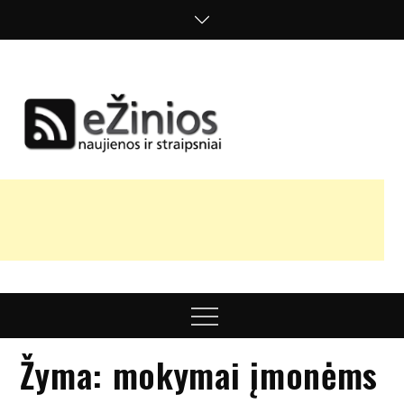
Skip
to
content
Žinios
naujienos,
straipsniai,
nuomonės
Menu
Žyma:
mokymai įmonėms