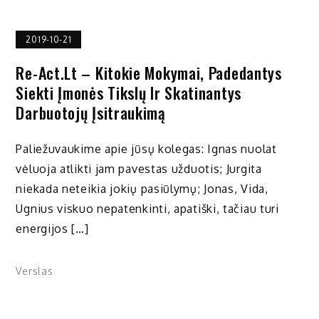
2019-10-21
Re-Act.lt – Kitokie Mokymai, Padedantys
Siekti Įmonės Tikslų Ir Skatinantys
Darbuotojų Įsitraukimą
Paliežuvaukime apie jūsų kolegas: Ignas nuolat
vėluoja atlikti jam pavestas užduotis; Jurgita
niekada neteikia jokių pasiūlymų; Jonas, Vida,
Ugnius viskuo nepatenkinti, apatiški, tačiau turi
energijos […]
Verslas