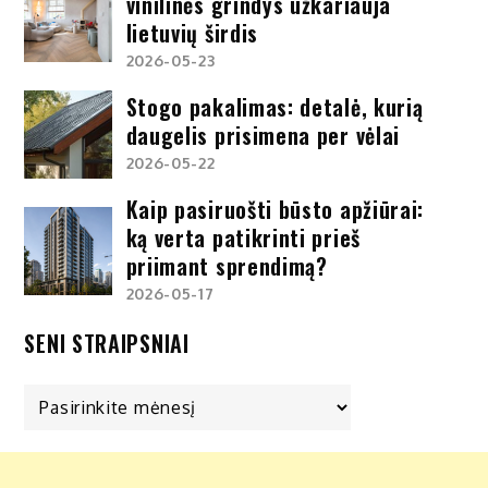
vinilinės grindys užkariauja
lietuvių širdis
2026-05-23
Stogo pakalimas: detalė, kurią
daugelis prisimena per vėlai
2026-05-22
Kaip pasiruošti būsto apžiūrai:
ką verta patikrinti prieš
priimant sprendimą?
2026-05-17
SENI STRAIPSNIAI
Seni
straipsniai