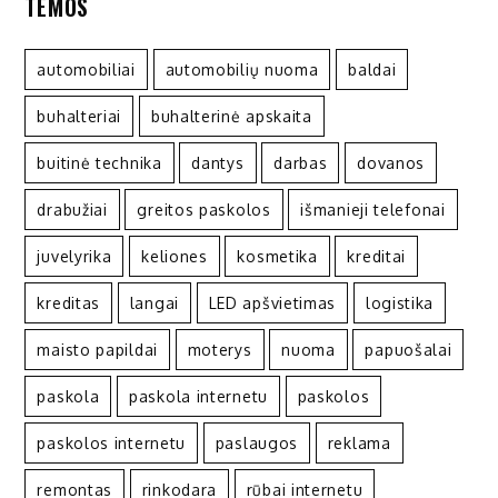
TEMOS
automobiliai
automobilių nuoma
baldai
buhalteriai
buhalterinė apskaita
buitinė technika
dantys
darbas
dovanos
drabužiai
greitos paskolos
išmanieji telefonai
juvelyrika
keliones
kosmetika
kreditai
kreditas
langai
LED apšvietimas
logistika
maisto papildai
moterys
nuoma
papuošalai
paskola
paskola internetu
paskolos
paskolos internetu
paslaugos
reklama
remontas
rinkodara
rūbai internetu