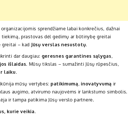
 organizacijomis sprendžiame labai konkrečius, dažnai
į tiekimą, prastovas dėl gedimų ar būtinybę greitai
e greitai – kad
Jūsų verslas nesustotų
.
krinti dar daugiau:
geresnes garantines sąlygas
,
os išlaidas
. Mūsų tikslas – sumažinti Jūsų rūpesčius,
r laiku
.
s įkūnija mūsų vertybes:
patikimumą
,
inovatyvumą
ir
klaus augimo, atvirumo naujovėms ir lankstumo simbolis.
ja ir tampa patikima Jūsų verslo partnere.
, kurie veikia.