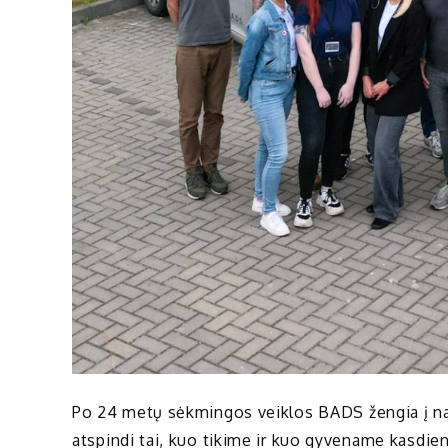
Po 24 metų sėkmingos veiklos BADS žengia į nau
atspindi tai, kuo tikime ir kuo gyvename kasdie