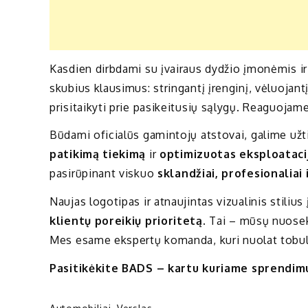
Kasdien dirbdami su įvairaus dydžio įmonėmis ir
skubius klausimus: stringantį įrenginį, vėluojant
prisitaikyti prie pasikeitusių sąlygų. Reaguojam
Būdami oficialūs gamintojų atstovai, galime užti
patikimą tiekimą
ir
optimizuotas eksploatacij
pasirūpinant viskuo
sklandžiai, profesionaliai i
Naujas logotipas ir atnaujintas vizualinis stiliu
klientų poreikių prioritetą
. Tai – mūsų nuose
Mes esame ekspertų komanda, kuri nuolat tobulė
Pasitikėkite BADS – kartu kuriame sprendimus