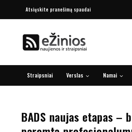
Skip
Atsiųskite pranešimą spaudai
to
content
Žinios
naujienos, st
Straipsniai
Verslas
Namai
BADS naujas etapas – b
paremta profesionalumu