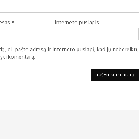
resas
*
Interneto puslapis
ą, el. pašto adresą ir interneto puslapį, kad jų nebereiktų
ašyti komentarą.