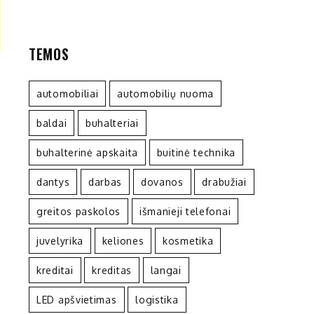
TEMOS
automobiliai
automobilių nuoma
baldai
buhalteriai
buhalterinė apskaita
buitinė technika
dantys
darbas
dovanos
drabužiai
greitos paskolos
išmanieji telefonai
juvelyrika
keliones
kosmetika
kreditai
kreditas
langai
LED apšvietimas
logistika