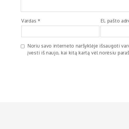
Vardas
*
El. pašto ad
Noriu savo interneto naršyklėje išsaugoti vard
įvesti iš naujo, kai kitą kartą vėl norėsiu par