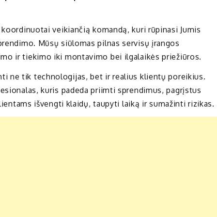
 koordinuotai veikiančią komandą, kuri rūpinasi Jumis
sprendimo. Mūsų siūlomas pilnas servisų įrangos
o ir tiekimo iki montavimo bei ilgalaikės priežiūros.
nti ne tik technologijas, bet ir realius klientų poreikius.
fesionalas, kuris padeda priimti sprendimus, pagrįstus
lientams išvengti klaidų, taupyti laiką ir sumažinti rizikas.