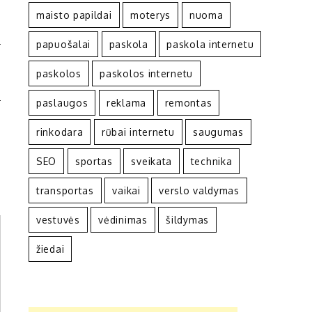
maisto papildai
moterys
nuoma
papuošalai
paskola
paskola internetu
Ų
paskolos
paskolos internetu
S
paslaugos
reklama
remontas
rinkodara
rūbai internetu
saugumas
SEO
sportas
sveikata
technika
transportas
vaikai
verslo valdymas
vestuvės
vėdinimas
šildymas
žiedai