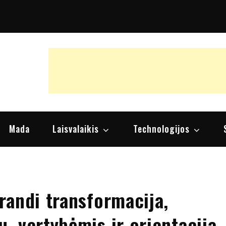
raipsniai, nuomonės
Mada
Laisvalaikis
Technologijos
randi transformacija,
, vertybėmis ir orientacija