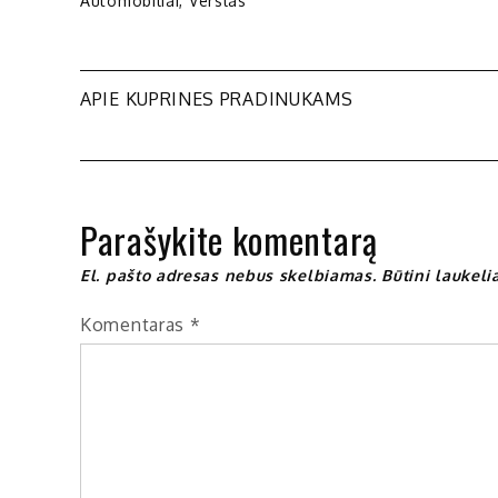
Automobiliai
,
Verslas
Navigacija
APIE KUPRINES PRADINUKAMS
tarp
įrašų
Parašykite komentarą
El. pašto adresas nebus skelbiamas.
Būtini laukel
Komentaras
*