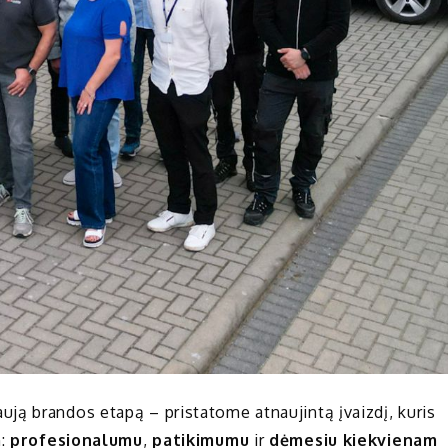
ją brandos etapą – pristatome atnaujintą įvaizdį, kuris
n:
profesionalumu
,
patikimumu
ir
dėmesiu kiekvienam