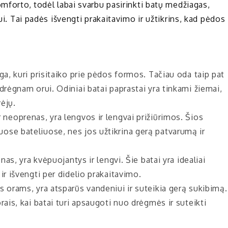
omforto, todėl labai svarbu pasirinkti batų medžiagas,
ui. Tai padės išvengti prakaitavimo ir užtikrins, kad pėdos
ga, kuri prisitaiko prie pėdos formos. Tačiau oda taip pat
drėgnam orui. Odiniai batai paprastai yra tinkami žiemai,
vėjų.
neoprenas, yra lengvos ir lengvai prižiūrimos. Šios
ose bateliuose, nes jos užtikrina gerą patvarumą ir
nas, yra kvėpuojantys ir lengvi. Šie batai yra idealiai
ir išvengti per didelio prakaitavimo.
s orams, yra atsparūs vandeniui ir suteikia gerą sukibimą.
ais, kai batai turi apsaugoti nuo drėgmės ir suteikti