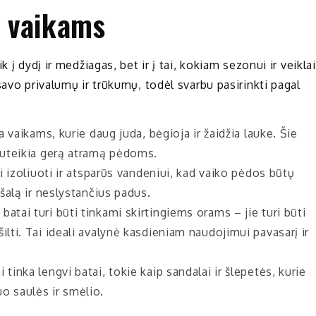
i vaikams
 į dydį ir medžiagas, bet ir į tai, kokiam sezonui ir veiklai
savo privalumų ir trūkumų, todėl svarbu pasirinkti pagal
a vaikams, kurie daug juda, bėgioja ir žaidžia lauke. Šie
 suteikia gerą atramą pėdoms.
ai izoliuoti ir atsparūs vandeniui, kad vaiko pėdos būtų
ušalą ir neslystančius padus.
batai turi būti tinkami skirtingiems orams – jie turi būti
ilti. Tai ideali avalynė kasdieniam naudojimui pavasarį ir
 tinka lengvi batai, tokie kaip sandalai ir šlepetės, kurie
o saulės ir smėlio.