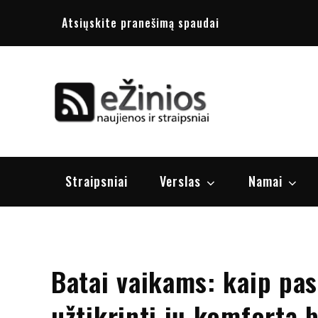
Skip
Atsiųskite pranešimą spaudai
to
content
Žinios
naujienos, st
Straipsniai
Verslas
Namai
Batai vaikams: kaip pas
užtikrinti jų komfortą 