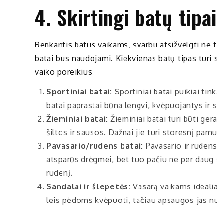
4. Skirtingi batų tipa
Renkantis batus vaikams, svarbu atsižvelgti ne tik
batai bus naudojami. Kiekvienas batų tipas turi 
vaiko poreikius.
Sportiniai batai:
Sportiniai batai puikiai tink
batai paprastai būna lengvi, kvėpuojantys ir
Žieminiai batai:
Žieminiai batai turi būti ger
šiltos ir sausos. Dažnai jie turi storesnį pam
Pavasario/rudens batai:
Pavasario ir rudens 
atsparūs drėgmei, bet tuo pačiu ne per daug š
rudenį.
Sandalai ir šlepetės:
Vasarą vaikams idealiai
leis pėdoms kvėpuoti, tačiau apsaugos jas nu