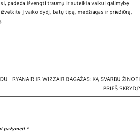
i, padeda išvengti traumų ir suteikia vaikui galimybę
ižvelkite į vaiko dydį, batų tipą, medžiagas ir priežiūrą,
ą.
 DU
RYANAIR IR WIZZAIR BAGAŽAS: KĄ SVARBU ŽINOT
PRIEŠ SKRYDĮ
iai pažymėti
*