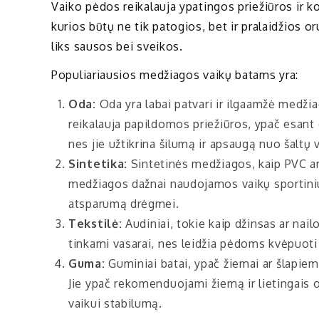
Vaiko pėdos reikalauja ypatingos priežiūros ir k
kurios būtų ne tik patogios, bet ir pralaidžios or
liks sausos bei sveikos.
Populiariausios medžiagos vaikų batams yra:
Oda:
Oda yra labai patvari ir ilgaamžė medžia
reikalauja papildomos priežiūros, ypač esant 
nes jie užtikrina šilumą ir apsaugą nuo šaltų 
Sintetika:
Sintetinės medžiagos, kaip PVC ar 
medžiagos dažnai naudojamos vaikų sportiniu
atsparumą drėgmei.
Tekstilė:
Audiniai, tokie kaip džinsas ar nailo
tinkami vasarai, nes leidžia pėdoms kvėpuoti 
Guma:
Guminiai batai, ypač žiemai ar šlapiem
Jie ypač rekomenduojami žiemą ir lietingais or
vaikui stabilumą.