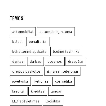
TEMOS
automobiliai
automobilių nuoma
baldai
buhalteriai
buhalterinė apskaita
buitinė technika
dantys
darbas
dovanos
drabužiai
greitos paskolos
išmanieji telefonai
juvelyrika
keliones
kosmetika
kreditai
kreditas
langai
LED apšvietimas
logistika