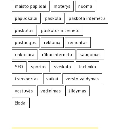
maisto papildai
moterys
nuoma
papuošalai
paskola
paskola internetu
paskolos
paskolos internetu
paslaugos
reklama
remontas
rinkodara
rūbai internetu
saugumas
SEO
sportas
sveikata
technika
transportas
vaikai
verslo valdymas
vestuvės
vėdinimas
šildymas
žiedai