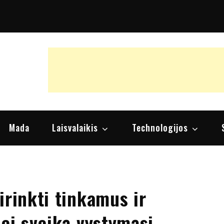
raipsniai, nuomonės
Mada
Laisvalaikis
Technologijos
irinkti tinkamus ir
bei sveiką vystymąsi