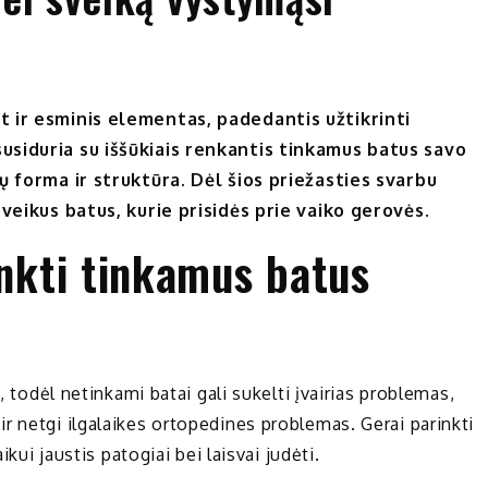
t ir esminis elementas, padedantis užtikrinti
susiduria su iššūkiais renkantis tinkamus batus savo
jų forma ir struktūra. Dėl šios priežasties svarbu
 sveikus batus, kurie prisidės prie vaiko gerovės.
inkti tinkamus batus
, todėl netinkami batai gali sukelti įvairias problemas,
r netgi ilgalaikes ortopedines problemas. Gerai parinkti
ikui jaustis patogiai bei laisvai judėti.