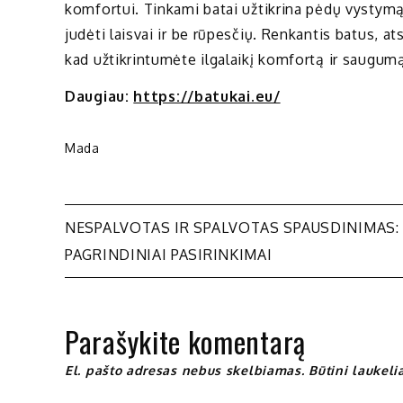
komfortui. Tinkami batai užtikrina pėdų vystymąs
judėti laisvai ir be rūpesčių. Renkantis batus, ats
kad užtikrintumėte ilgalaikį komfortą ir saugum
Daugiau:
https://batukai.eu/
Mada
Navigacija
NESPALVOTAS IR SPALVOTAS SPAUSDINIMAS:
PAGRINDINIAI PASIRINKIMAI
tarp
įrašų
Parašykite komentarą
El. pašto adresas nebus skelbiamas.
Būtini laukel