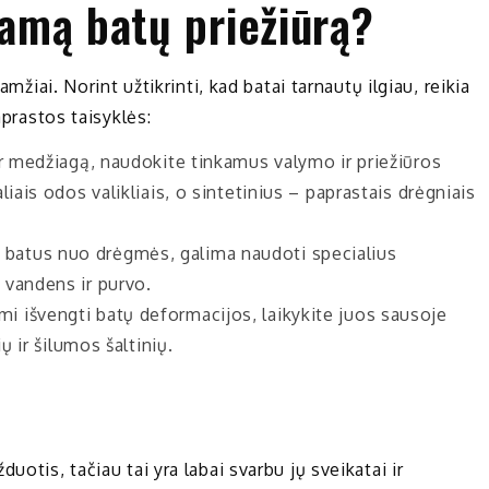
nkamą batų priežiūrą?
amžiai. Norint užtikrinti, kad batai tarnautų ilgiau, reikia
aprastos taisyklės:
ir medžiagą, naudokite tinkamus valymo ir priežiūros
iais odos valikliais, o sintetinius – paprastais drėgniais
 batus nuo drėgmės, galima naudoti specialius
 vandens ir purvo.
i išvengti batų deformacijos, laikykite juos sausoje
ų ir šilumos šaltinių.
uotis, tačiau tai yra labai svarbu jų sveikatai ir