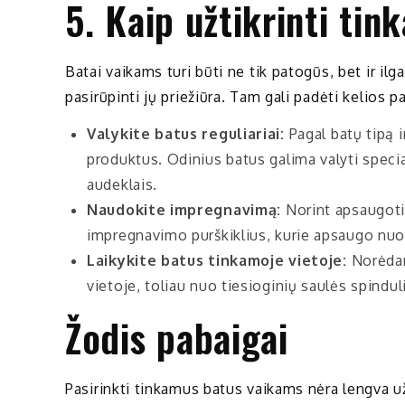
5. Kaip užtikrinti ti
Batai vaikams turi būti ne tik patogūs, bet ir ilga
pasirūpinti jų priežiūra. Tam gali padėti kelios p
Valykite batus reguliariai:
Pagal batų tipą 
produktus. Odinius batus galima valyti special
audeklais.
Naudokite impregnavimą:
Norint apsaugoti
impregnavimo purškiklius, kurie apsaugo nuo
Laikykite batus tinkamoje vietoje:
Norėdam
vietoje, toliau nuo tiesioginių saulės spinduli
Žodis pabaigai
Pasirinkti tinkamus batus vaikams nėra lengva užd