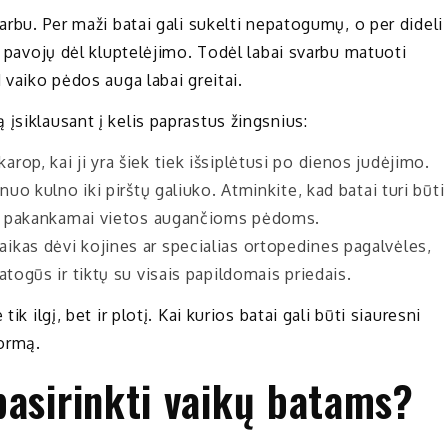
arbu. Per maži batai gali sukelti nepatogumų, o per dideli
i pavojų dėl kluptelėjimo. Todėl labai svarbu matuoti
 vaiko pėdos auga labai greitai.
įsiklausant į kelis paprastus žingsnius:
rop, kai ji yra šiek tiek išsiplėtusi po dienos judėjimo.
uo kulno iki pirštų galiuko. Atminkite, kad batai turi būti
ūtų pakankamai vietos augančioms pėdoms.
vaikas dėvi kojines ar specialias ortopedines pagalvėles,
togūs ir tiktų su visais papildomais priedais.
ik ilgį, bet ir plotį. Kai kurios batai gali būti siauresni
formą.
pasirinkti vaikų batams?