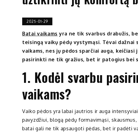
2025-01-29
Batai vaikams
yra ne tik svarbus drabužis, be
teisingą vaikų pėdų vystymąsi. Tėvai dažnai 
vaikams, nes jų pėdos sparčiai auga, keičiasi 
pasirinkti ne tik gražius, bet ir patogius bei
1. Kodėl svarbu pasir
vaikams?
Vaiko pėdos yra labai jautrios ir auga intensyviai
pavyzdžiui, blogą pėdų formavimąsi, skausmus, i
batai gali ne tik apsaugoti pėdas, bet ir padėti va