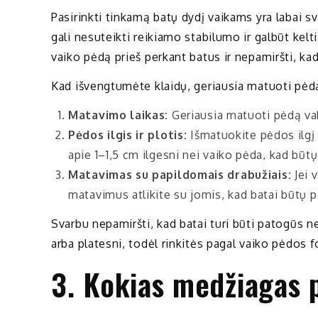
Pasirinkti tinkamą batų dydį vaikams yra labai sv
gali nesuteikti reikiamo stabilumo ir galbūt kelt
vaiko pėdą prieš perkant batus ir nepamiršti, kad
Kad išvengtumėte klaidų, geriausia matuoti pėdą 
Matavimo laikas:
Geriausia matuoti pėdą vaka
Pėdos ilgis ir plotis:
Išmatuokite pėdos ilgį n
apie 1–1,5 cm ilgesni nei vaiko pėda, kad b
Matavimas su papildomais drabužiais:
Jei 
matavimus atlikite su jomis, kad batai būtų pa
Svarbu nepamiršti, kad batai turi būti patogūs ne t
arba platesni, todėl rinkitės pagal vaiko pėdos 
3. Kokias medžiagas 