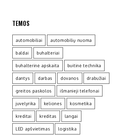
TEMOS
automobiliai
automobilių nuoma
baldai
buhalteriai
buhalterinė apskaita
buitinė technika
dantys
darbas
dovanos
drabužiai
greitos paskolos
išmanieji telefonai
juvelyrika
keliones
kosmetika
kreditai
kreditas
langai
LED apšvietimas
logistika