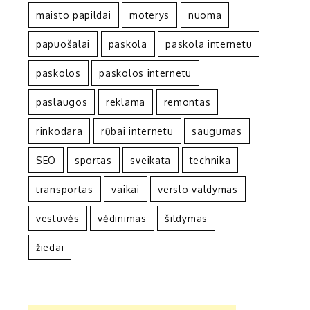
maisto papildai
moterys
nuoma
papuošalai
paskola
paskola internetu
paskolos
paskolos internetu
paslaugos
reklama
remontas
rinkodara
rūbai internetu
saugumas
SEO
sportas
sveikata
technika
transportas
vaikai
verslo valdymas
vestuvės
vėdinimas
šildymas
žiedai