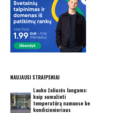
NAUJAUSI STRAIPSNIAI
Ė
S
Lauko žaliuzės langams:
kaip sumažinti
temperatūrą namuose be
kondicionieriaus