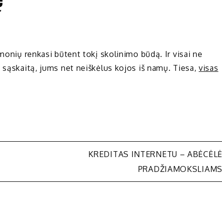
žmonių renkasi būtent tokį skolinimo būdą. Ir visai ne
o sąskaitą, jums net neiškėlus kojos iš namų. Tiesa,
visas
KREDITAS INTERNETU – ABĖCĖL
PRADŽIAMOKSLIAM