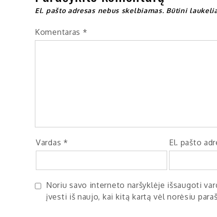
El. pašto adresas nebus skelbiamas.
Būtini laukel
Komentaras
*
Vardas
*
El. pašto ad
Noriu savo interneto naršyklėje išsaugoti vard
įvesti iš naujo, kai kitą kartą vėl norėsiu par