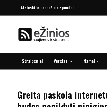
Skip
Atsiųskite pranešimą spaudai
to
content
Žinios
naujienos, st
Straipsniai
Verslas
Namai
Greita paskola internet
būdas papildyti pinigin