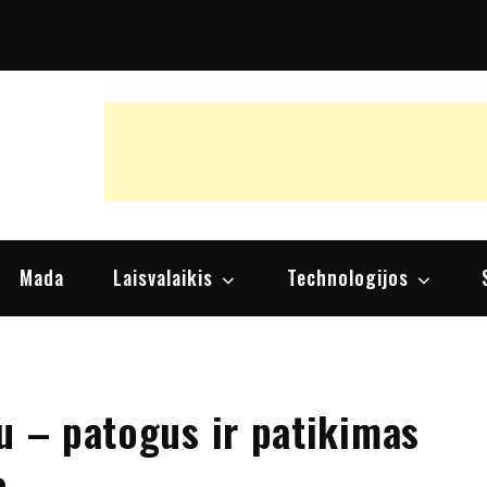
raipsniai, nuomonės
Mada
Laisvalaikis
Technologijos
u – patogus ir patikimas
ę