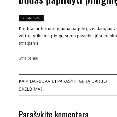
2014-01-22
Kreditas internetu įgauna pagreitį, vis daugiau 
veltui, reikiama pinigų suma pasiekia jūsų bank
straipsnis
Straipsniai
Navigacija
KAIP DARBDAVIUI PARAŠYTI GERĄ DARBO
SKELBIMĄ?
tarp
įrašų
Parašykite komentarą