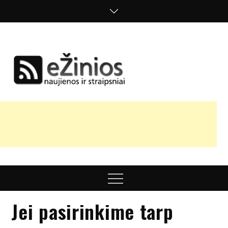
Skip
to
content
Žinios
naujienos,
straipsniai,
nuomonės
Menu
Jei pasirinkime tarp