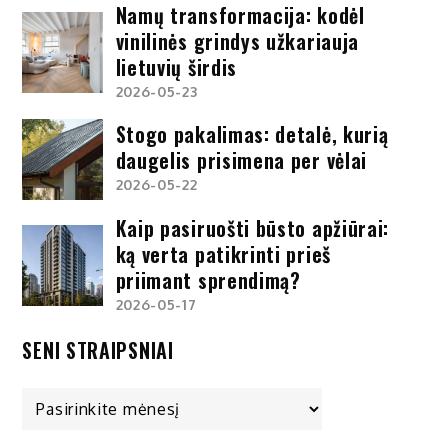
Namų transformacija: kodėl
vinilinės grindys užkariauja
lietuvių širdis
2026-05-23
Stogo pakalimas: detalė, kurią
daugelis prisimena per vėlai
2026-05-22
Kaip pasiruošti būsto apžiūrai:
ką verta patikrinti prieš
priimant sprendimą?
2026-05-17
SENI STRAIPSNIAI
Seni
straipsniai