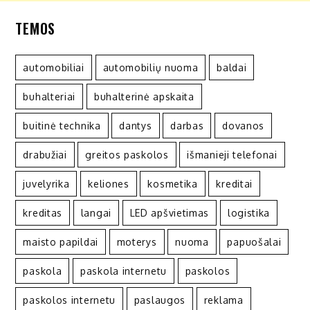
TEMOS
automobiliai
automobilių nuoma
baldai
buhalteriai
buhalterinė apskaita
buitinė technika
dantys
darbas
dovanos
drabužiai
greitos paskolos
išmanieji telefonai
juvelyrika
keliones
kosmetika
kreditai
kreditas
langai
LED apšvietimas
logistika
maisto papildai
moterys
nuoma
papuošalai
paskola
paskola internetu
paskolos
paskolos internetu
paslaugos
reklama