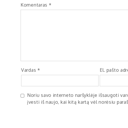
Komentaras
*
Vardas
*
El. pašto ad
Noriu savo interneto naršyklėje išsaugoti vard
įvesti iš naujo, kai kitą kartą vėl norėsiu par