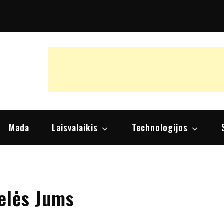
raipsniai, nuomonės
Mada
Laisvalaikis
Technologijos
elės Jums