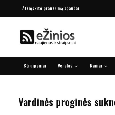
Skip
Atsiųskite pranešimą spaudai
to
content
Žinios
naujienos, st
Straipsniai
Verslas
Namai
Vardinės proginės sukn