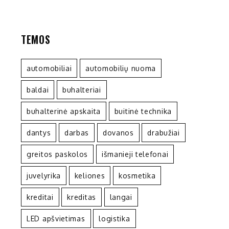
TEMOS
automobiliai
automobilių nuoma
baldai
buhalteriai
buhalterinė apskaita
buitinė technika
dantys
darbas
dovanos
drabužiai
greitos paskolos
išmanieji telefonai
juvelyrika
keliones
kosmetika
kreditai
kreditas
langai
LED apšvietimas
logistika