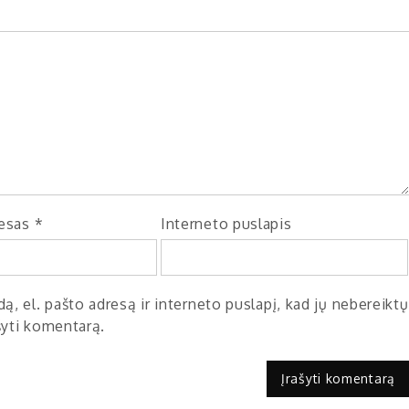
resas
*
Interneto puslapis
ą, el. pašto adresą ir interneto puslapį, kad jų nebereiktų
ašyti komentarą.