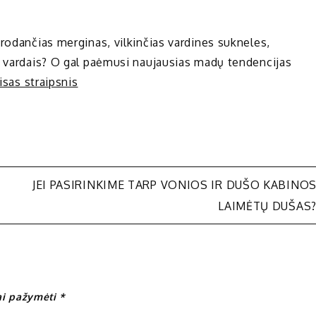
rodančias merginas, vilkinčias vardines sukneles,
n vardais? O gal paėmusi naujausias madų tendencijas
isas straipsnis
JEI PASIRINKIME TARP VONIOS IR DUŠO KABINO
LAIMĖTŲ DUŠAS
iai pažymėti
*