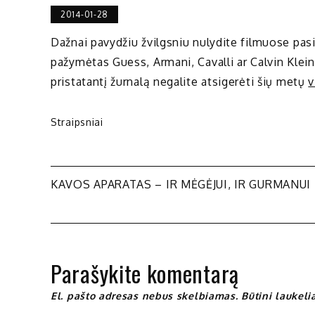
2014-01-28
Dažnai pavydžiu žvilgsniu nulydite filmuose pasi
pažymėtas Guess, Armani, Cavalli ar Calvin Klei
pristatantį žurnalą negalite atsigerėti šių metų
v
Straipsniai
Navigacija
KAVOS APARATAS – IR MĖGĖJUI, IR GURMANUI
tarp
įrašų
Parašykite komentarą
El. pašto adresas nebus skelbiamas.
Būtini laukel