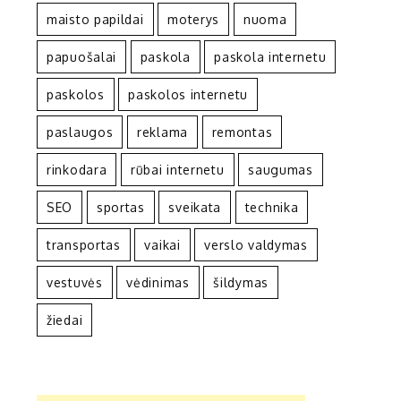
maisto papildai
moterys
nuoma
papuošalai
paskola
paskola internetu
paskolos
paskolos internetu
paslaugos
reklama
remontas
rinkodara
rūbai internetu
saugumas
SEO
sportas
sveikata
technika
transportas
vaikai
verslo valdymas
vestuvės
vėdinimas
šildymas
žiedai