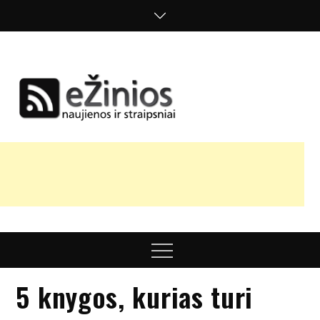
Skip
to
content
Žinios
naujienos,
straipsniai,
nuomonės
Menu
5 knygos, kurias turi