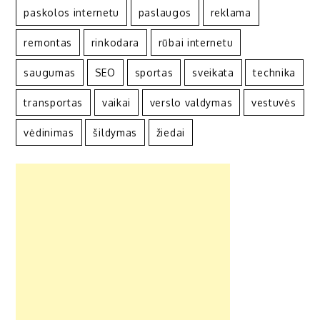
paskolos internetu
paslaugos
reklama
remontas
rinkodara
rūbai internetu
saugumas
SEO
sportas
sveikata
technika
transportas
vaikai
verslo valdymas
vestuvės
vėdinimas
šildymas
žiedai