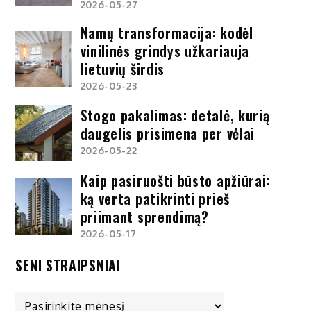
2026-05-27
Namų transformacija: kodėl
vinilinės grindys užkariauja
lietuvių širdis
2026-05-23
Stogo pakalimas: detalė, kurią
daugelis prisimena per vėlai
2026-05-22
Kaip pasiruošti būsto apžiūrai:
ką verta patikrinti prieš
priimant sprendimą?
2026-05-17
SENI STRAIPSNIAI
Seni
straipsniai