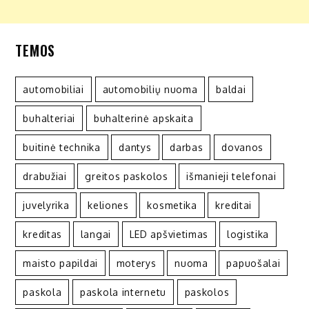
TEMOS
automobiliai
automobilių nuoma
baldai
buhalteriai
buhalterinė apskaita
buitinė technika
dantys
darbas
dovanos
drabužiai
greitos paskolos
išmanieji telefonai
juvelyrika
keliones
kosmetika
kreditai
kreditas
langai
LED apšvietimas
logistika
maisto papildai
moterys
nuoma
papuošalai
paskola
paskola internetu
paskolos