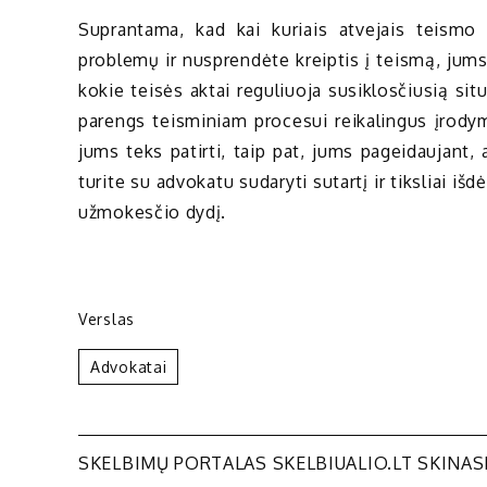
Suprantama, kad kai kuriais atvejais teismo 
problemų ir nusprendėte kreiptis į teismą, jums
kokie teisės aktai reguliuoja susiklosčiusią situ
parengs teisminiam procesui reikalingus įrodym
jums teks patirti, taip pat, jums pageidaujant,
turite su advokatu sudaryti sutartį ir tiksliai i
užmokesčio dydį.
Verslas
Advokatai
Navigacija
SKELBIMŲ PORTALAS SKELBIUALIO.LT SKINAS