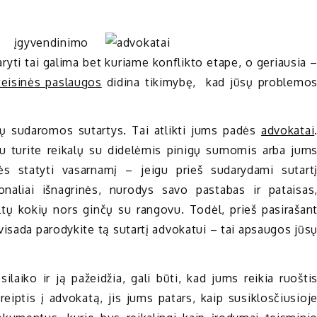
 įgyvendinimo
daryti tai galima bet kuriame konflikto etape, o geriausia 
teisinės paslaugos
didina tikimybę, kad jūsų problemo
alių sudaromos sutartys. Tai atlikti jums padės
advokatai
igu turite reikalų su didelėmis pinigų sumomis arba jum
tės statyti vasarnamį – jeigu prieš sudarydami sutart
ionaliai išnagrinės, nurodys savo pastabas ir pataisas
iltų kokių nors ginčų su rangovu. Todėl, prieš pasirašan
visada parodykite tą sutartį advokatui – tai apsaugos jūs
silaiko ir ją pažeidžia, gali būti, kad jums reikia ruošti
eiptis į advokatą, jis jums patars, kaip susiklosčiusioj