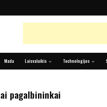
raipsniai, nuomonės
Mada
Laisvalaikis
Technologijos
iai pagalbininkai