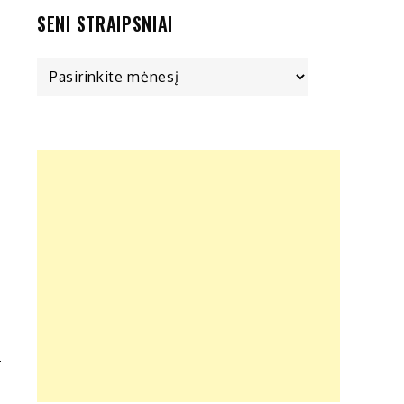
SENI STRAIPSNIAI
Seni
ų
straipsniai
,
,
s
i
o
Ų