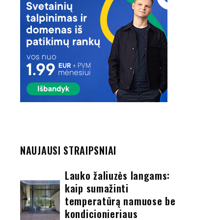
–
s
.
s
į
,
t
NAUJAUSI STRAIPSNIAI
ų
Lauko žaliuzės langams:
kaip sumažinti
s
temperatūrą namuose be
e
kondicionieriaus