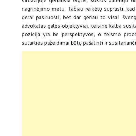
situacijoje geriausia elgtis, kokius parengti 
nagrinėjimo metu. Tačiau reikėtų suprasti, kad
gerai pasiruošti, bet dar geriau to visai išven
advokatas galės objektyviai, teisine kalba susita
pozicija yra be perspektyvos, o teismo proce
sutarties pažeidimai būtų pašalinti ir susitaria