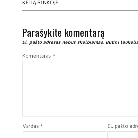
KELIĄ RINKOJE
tarp
įrašų
Parašykite komentarą
El. pašto adresas nebus skelbiamas.
Būtini laukel
Komentaras
*
Vardas
*
El. pašto ad