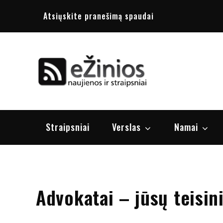
Skip
Atsiųskite pranešimą spaudai
to
content
Žinios
naujienos, st
Straipsniai
Verslas
Namai
Advokatai – jūsų teisin