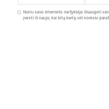
Noriu savo interneto naršyklėje išsaugoti vard
įvesti iš naujo, kai kitą kartą vėl norėsiu par