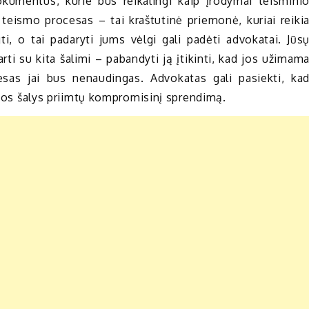
dokumentus, kurie bus reikalingi kaip įrodymai teismini
 teismo procesas – tai kraštutinė priemonė, kuriai reiki
gti, o tai padaryti jums vėlgi gali padėti advokatai. Jūs
rti su kita šalimi – pabandyti ją įtikinti, kad jos užimam
sas jai bus nenaudingas. Advokatas gali pasiekti, ka
nčios šalys priimtų kompromisinį sprendimą.