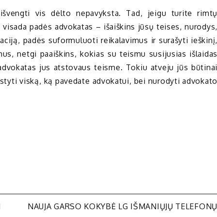
išvengti vis dėlto nepavyksta. Tad, jeigu turite rimt
 visada padės advokatas – išaiškins jūsų teises, nurodys
aciją, padės suformuluoti reikalavimus ir surašyti ieškinį
us, netgi paaiškins, kokias su teismu susijusias išlaida
 advokatas jus atstovaus teisme. Tokiu atveju jūs būtina
šdėstyti viską, ką pavedate advokatui, bei nurodyti advokat
I
NAUJA GARSO KOKYBĖ LG IŠMANIŲJŲ TELEFON