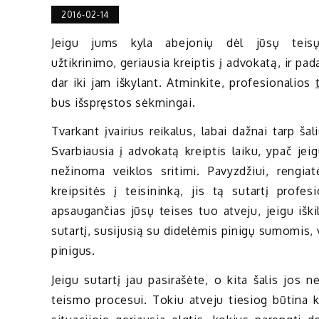
2016-02-14
Jeigu jums kyla abejonių dėl jūsų teisų
užtikrinimo, geriausia kreiptis į advokatą, ir pa
dar iki jam iškylant. Atminkite, profesionalios
bus išspręstos sėkmingai.
Tvarkant įvairius reikalus, labai dažnai tarp š
Svarbiausia į advokatą kreiptis laiku, ypač je
nežinoma veiklos sritimi. Pavyzdžiui, rengia
kreipsitės į teisininką, jis tą sutartį profes
apsaugančias jūsų teises tuo atveju, jeigu išk
sutartį, susijusią su didelėmis pinigų sumomis, 
pinigus.
Jeigu sutartį jau pasirašėte, o kita šalis jos ne
teismo procesui. Tokiu atveju tiesiog būtina kr