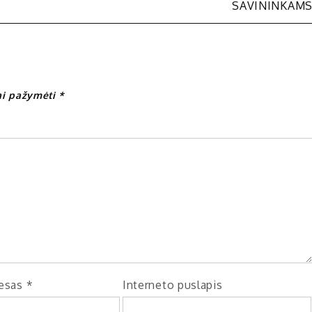
SAVININKAM
iai pažymėti
*
resas
*
Interneto puslapis