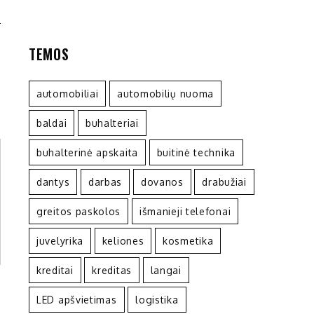
S
TEMOS
automobiliai
automobilių nuoma
baldai
buhalteriai
buhalterinė apskaita
buitinė technika
dantys
darbas
dovanos
drabužiai
greitos paskolos
išmanieji telefonai
juvelyrika
keliones
kosmetika
kreditai
kreditas
langai
LED apšvietimas
logistika