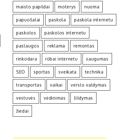
maisto papildai
moterys
nuoma
papuošalai
paskola
paskola internetu
paskolos
paskolos internetu
paslaugos
reklama
remontas
rinkodara
rūbai internetu
saugumas
SEO
sportas
sveikata
technika
transportas
vaikai
verslo valdymas
vestuvės
vėdinimas
šildymas
žiedai