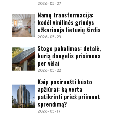
o
2026-05-27
a
Namų transformacija:
ų
kodėl vinilinės grindys
a
užkariauja lietuvių širdis
d
2026-05-23
Stogo pakalimas: detalė,
kurią daugelis prisimena
per vėlai
2026-05-22
Kaip pasiruošti būsto
apžiūrai: ką verta
patikrinti prieš priimant
sprendimą?
2026-05-17