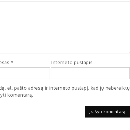
resas
*
Interneto puslapis
ą, el. pašto adresą ir interneto puslapį, kad jų nebereiktų
ašyti komentarą.