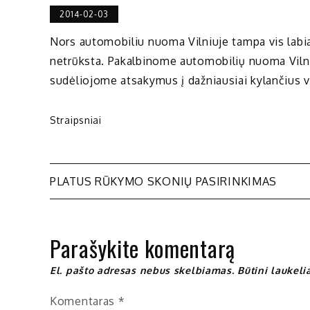
2014-02-03
Nors automobiliu nuoma Vilniuje tampa vis labiau
netrūksta. Pakalbinome automobilių nuoma Vilni
sudėliojome atsakymus į dažniausiai kylančius v
Straipsniai
Navigacija
PLATUS RŪKYMO SKONIŲ PASIRINKIMAS
tarp
Parašykite komentarą
įrašų
El. pašto adresas nebus skelbiamas.
Būtini laukel
Komentaras
*