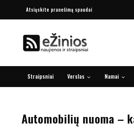
Skip
Atsiųskite pranešimą spaudai
to
content
Žinios
naujienos, st
Straipsniai
Verslas
Namai
Automobilių nuoma – ka