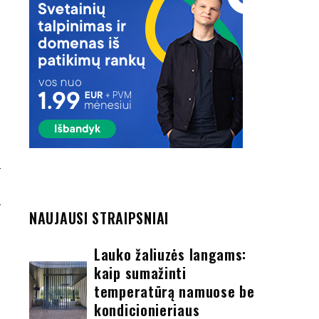
t
I
NAUJAUSI STRAIPSNIAI
Lauko žaliuzės langams:
kaip sumažinti
temperatūrą namuose be
kondicionieriaus