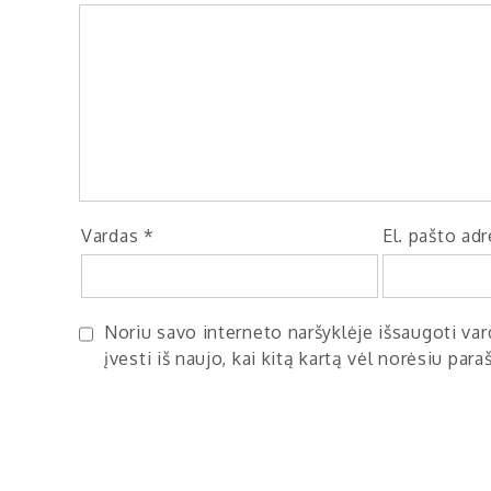
Vardas
*
El. pašto ad
Noriu savo interneto naršyklėje išsaugoti vard
įvesti iš naujo, kai kitą kartą vėl norėsiu par