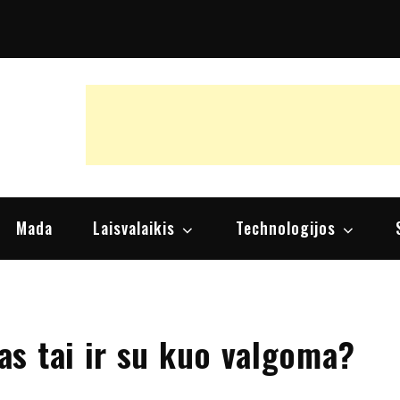
raipsniai, nuomonės
Mada
Laisvalaikis
Technologijos
s tai ir su kuo valgoma?