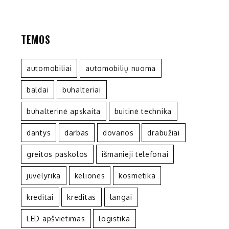
TEMOS
automobiliai
automobilių nuoma
baldai
buhalteriai
buhalterinė apskaita
buitinė technika
dantys
darbas
dovanos
drabužiai
greitos paskolos
išmanieji telefonai
juvelyrika
keliones
kosmetika
kreditai
kreditas
langai
LED apšvietimas
logistika