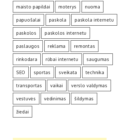
maisto papildai
moterys
nuoma
papuošalai
paskola
paskola internetu
paskolos
paskolos internetu
paslaugos
reklama
remontas
rinkodara
rūbai internetu
saugumas
SEO
sportas
sveikata
technika
transportas
vaikai
verslo valdymas
vestuvės
vėdinimas
šildymas
žiedai