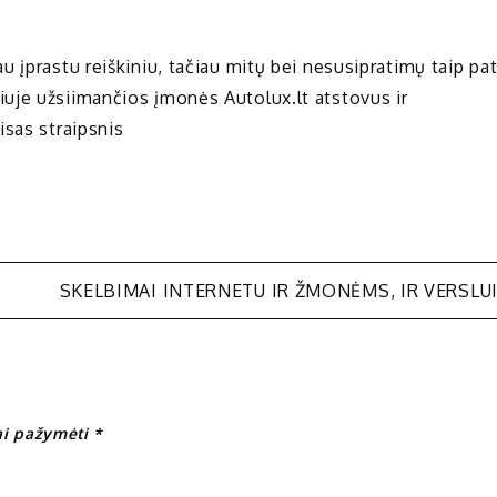
 įprastu reiškiniu, tačiau mitų bei nesusipratimų taip pa
uje užsiimančios įmonės Autolux.lt atstovus ir
isas straipsnis
SKELBIMAI INTERNETU IR ŽMONĖMS, IR VERSLU
iai pažymėti
*