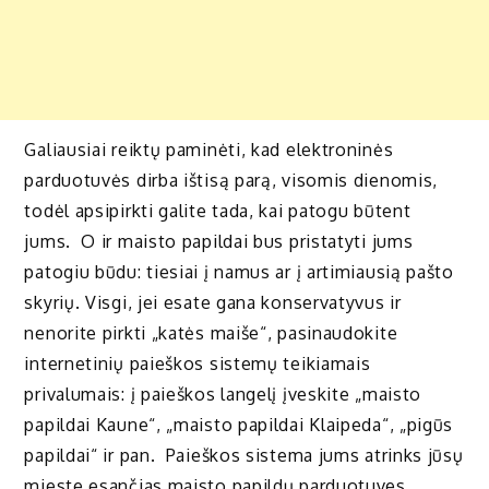
Galiausiai reiktų paminėti, kad elektroninės
parduotuvės dirba ištisą parą, visomis dienomis,
todėl apsipirkti galite tada, kai patogu būtent
jums. O ir maisto papildai bus pristatyti jums
patogiu būdu: tiesiai į namus ar į artimiausią pašto
skyrių. Visgi, jei esate gana konservatyvus ir
nenorite pirkti „katės maiše“, pasinaudokite
internetinių paieškos sistemų teikiamais
privalumais: į paieškos langelį įveskite „maisto
papildai Kaune“, „maisto papildai Klaipeda“, „pigūs
papildai“ ir pan. Paieškos sistema jums atrinks jūsų
mieste esančias maisto papildų parduotuves,