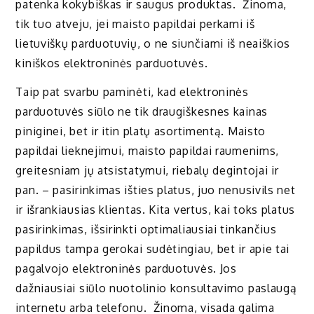
patenka kokybiškas ir saugus produktas. Žinoma,
tik tuo atveju, jei maisto papildai perkami iš
lietuviškų parduotuvių, o ne siunčiami iš neaiškios
kiniškos elektroninės parduotuvės.
Taip pat svarbu paminėti, kad elektroninės
parduotuvės siūlo ne tik draugiškesnes kainas
piniginei, bet ir itin platų asortimentą. Maisto
papildai lieknejimui, maisto papildai raumenims,
greitesniam jų atsistatymui, riebalų degintojai ir
pan. – pasirinkimas išties platus, juo nenusivils net
ir išrankiausias klientas. Kita vertus, kai toks platus
pasirinkimas, išsirinkti optimaliausiai tinkančius
papildus tampa gerokai sudėtingiau, bet ir apie tai
pagalvojo elektroninės parduotuvės. Jos
dažniausiai siūlo nuotolinio konsultavimo paslaugą
internetu arba telefonu. Žinoma, visada galima