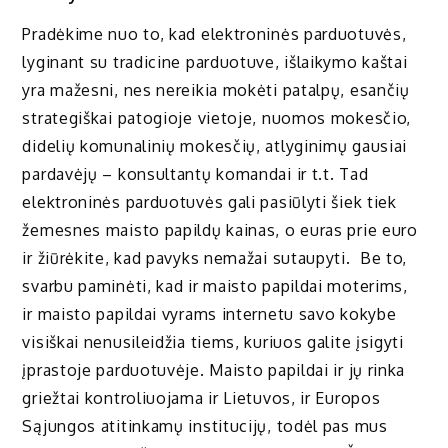
Pradėkime nuo to, kad elektroninės parduotuvės,
lyginant su tradicine parduotuve, išlaikymo kaštai
yra mažesni, nes nereikia mokėti patalpų, esančių
strategiškai patogioje vietoje, nuomos mokesčio,
didelių komunalinių mokesčių, atlyginimų gausiai
pardavėjų – konsultantų komandai ir t.t. Tad
elektroninės parduotuvės gali pasiūlyti šiek tiek
žemesnes maisto papildų kainas, o euras prie euro
ir žiūrėkite, kad pavyks nemažai sutaupyti. Be to,
svarbu paminėti, kad ir maisto papildai moterims,
ir maisto papildai vyrams internetu savo kokybe
visiškai nenusileidžia tiems, kuriuos galite įsigyti
įprastoje parduotuvėje. Maisto papildai ir jų rinka
griežtai kontroliuojama ir Lietuvos, ir Europos
Sąjungos atitinkamų institucijų, todėl pas mus