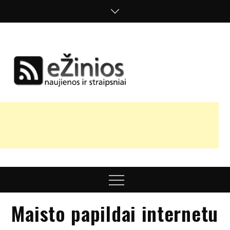
Skip
to
content
Žinios
naujienos,
straipsniai,
nuomonės
Menu
Maisto papildai internetu