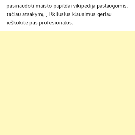
pasinaudoti maisto papildai vikipedija paslaugomis,
tačiau atsakymų į iškilusius klausimus geriau
ieškokite pas profesionalus.