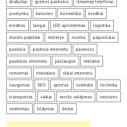
drabužiai
greitos paskolos
išmanieji telefonai
juvelyrika
keliones
kosmetika
kreditai
kreditas
langai
LED apšvietimas
logistika
maisto papildai
moterys
nuoma
papuošalai
paskola
paskola internetu
paskolos
paskolos internetu
paslaugos
reklama
remontas
rinkodara
rūbai internetu
saugumas
SEO
sportas
sveikata
technika
transportas
vaikai
verslo valdymas
vestuvės
vėdinimas
šildymas
žiedai