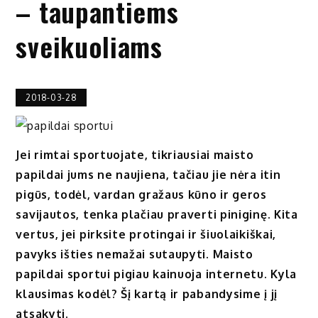
– taupantiems
sveikuoliams
2018-03-28
Jei rimtai sportuojate, tikriausiai maisto
papildai jums ne naujiena, tačiau jie nėra itin
pigūs, todėl, vardan gražaus kūno ir geros
savijautos, tenka plačiau praverti piniginę. Kita
vertus, jei pirksite protingai ir šiuolaikiškai,
pavyks išties nemažai sutaupyti. Maisto
papildai sportui pigiau kainuoja internetu. Kyla
klausimas kodėl? Šį kartą ir pabandysime į jį
atsakyti.