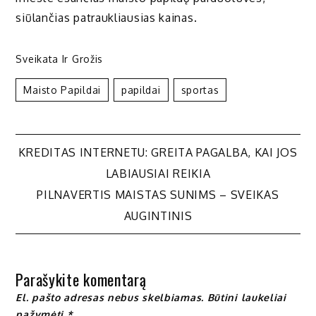
siūlančias patraukliausias kainas.
Sveikata Ir Grožis
Maisto Papildai
Papildai
Sportas
Navigacija
KREDITAS INTERNETU: GREITA PAGALBA, KAI JOS
LABIAUSIAI REIKIA
tarp
PILNAVERTIS MAISTAS SUNIMS – SVEIKAS
AUGINTINIS
įrašų
Parašykite komentarą
El. pašto adresas nebus skelbiamas.
Būtini laukeliai
pažymėti
*