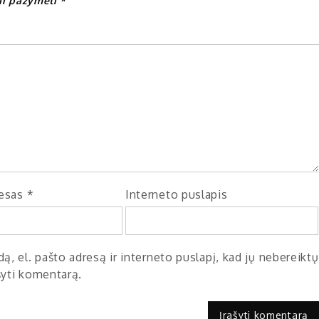
iai pažymėti
*
resas
*
Interneto puslapis
ą, el. pašto adresą ir interneto puslapį, kad jų nebereiktų
ašyti komentarą.