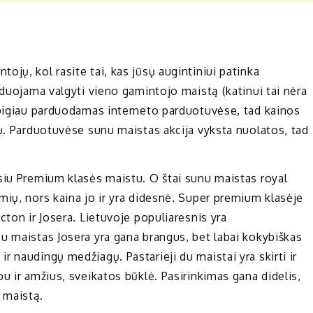
jų, kol rasite tai, kas jūsų augintiniui patinka
nduojama valgyti vieno gamintojo maistą (katinui tai nėra
 pigiau parduodamas interneto parduotuvėse, tad kainos
mų. Parduotuvėse sunu maistas akcija vyksta nuolatos, tad
siu Premium klasės maistu. O štai sunu maistas royal
mių, nors kaina jo ir yra didesnė. Super premium klasėje
cton ir Josera. Lietuvoje populiaresnis yra
u maistas Josera yra gana brangus, bet labai kokybiškas
 naudingų medžiagų. Pastarieji du maistai yra skirti ir
u ir amžius, sveikatos būklė. Pasirinkimas gana didelis,
ą maistą.