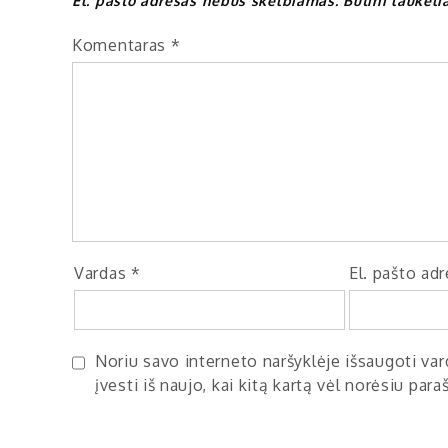
El. pašto adresas nebus skelbiamas.
Būtini laukel
Komentaras
*
Vardas
*
El. pašto ad
Noriu savo interneto naršyklėje išsaugoti vard
įvesti iš naujo, kai kitą kartą vėl norėsiu par