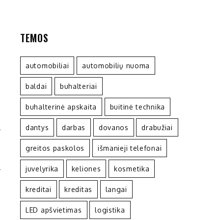
TEMOS
automobiliai
automobilių nuoma
baldai
buhalteriai
buhalterinė apskaita
buitinė technika
dantys
darbas
dovanos
drabužiai
A
greitos paskolos
išmanieji telefonai
O
juvelyrika
keliones
kosmetika
kreditai
kreditas
langai
LED apšvietimas
logistika