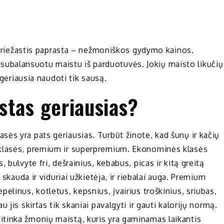
? Priežastis paprasta – nežmoniškos gydymo kainos.
 ir subalansuotu maistu iš parduotuvės. Jokių maisto likučių
 geriausia naudoti tik sausą.
stas geriausias?
ės yra pats geriausias. Turbūt žinote, kad šunų ir kačių
 klasės, premium ir superpremium. Ekonominės klasės
 bulvyte fri, dešrainius, kebabus, picas ir kitą greitą
 skauda ir viduriai užkietėja, ir riebalai auga. Premium
elinus, kotletus, kepsnius, įvairius troškinius, sriubas,
jis skirtas tik skaniai pavalgyti ir gauti kalorijų normą.
tinka žmonių maistą, kuris yra gaminamas laikantis