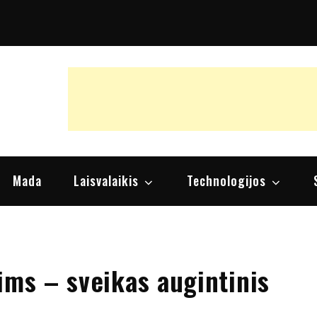
raipsniai, nuomonės
Mada
Laisvalaikis
Technologijos
ims – sveikas augintinis