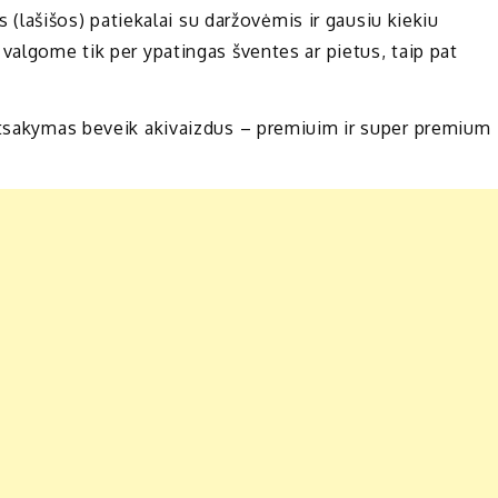
es (lašišos) patiekalai su daržovėmis ir gausiu kiekiu
valgome tik per ypatingas šventes ar pietus, taip pat
 Atsakymas beveik akivaizdus – premiuim ir super premium