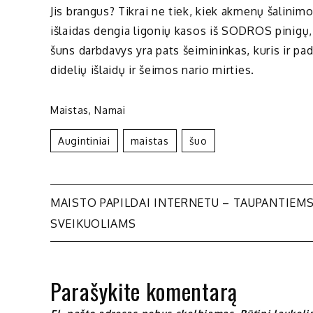
Jis brangus? Tikrai ne tiek, kiek akmenų šalini
išlaidas dengia ligonių kasos iš SODROS pinigų
šuns darbdavys yra pats šeimininkas, kuris ir pa
didelių išlaidų ir šeimos nario mirties.
Maistas
,
Namai
Augintiniai
Maistas
Šuo
Navigacija
MAISTO PAPILDAI INTERNETU – TAUPANTIEM
SVEIKUOLIAMS
tarp
įrašų
Parašykite komentarą