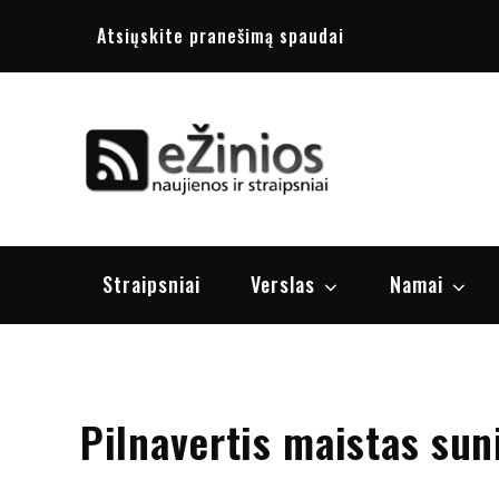
Skip
Atsiųskite pranešimą spaudai
to
content
Žinios
naujienos, st
Straipsniai
Verslas
Namai
Pilnavertis maistas sun