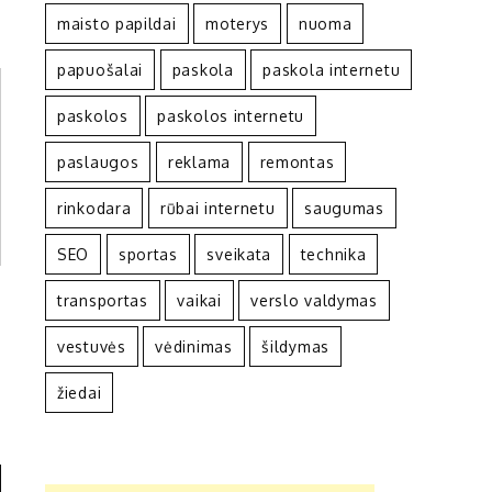
maisto papildai
moterys
nuoma
papuošalai
paskola
paskola internetu
paskolos
paskolos internetu
paslaugos
reklama
remontas
rinkodara
rūbai internetu
saugumas
SEO
sportas
sveikata
technika
transportas
vaikai
verslo valdymas
vestuvės
vėdinimas
šildymas
žiedai