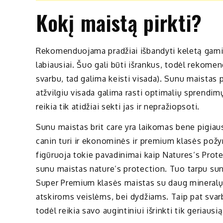
Kokį maistą pirkti?
Rekomenduojama pradžiai išbandyti keletą gaminto
labiausiai. Šuo gali būti išrankus, todėl rekome
svarbu, tad galima keisti visada). Sunu maistas
atžvilgiu visada galima rasti optimalių sprendi
reikia tik atidžiai sekti jas ir nepražiopsoti.
Sunu maistas brit care yra laikomas bene pigiau
canin turi ir ekonominės ir premium klasės požy
figūruoja tokie pavadinimai kaip Natures‘s Prote
sunu maistas nature’s protection. Tuo tarpu sun
Super Premium klasės maistas su daug mineralų ir
atskiroms veislėms, bei dydžiams. Taip pat svarb
todėl reikia savo augintiniui išrinkti tik geriausi