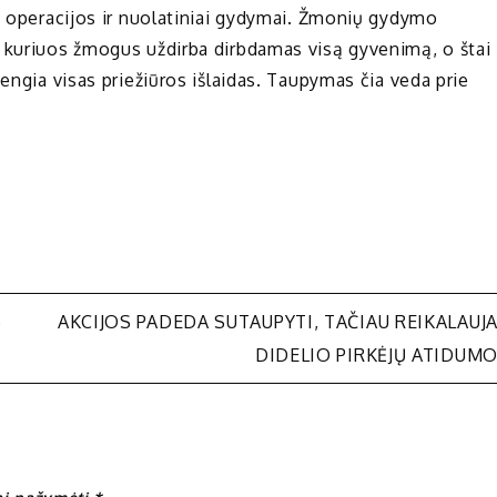
mo operacijos ir nuolatiniai gydymai. Žmonių gydymo
, kuriuos žmogus uždirba dirbdamas visą gyvenimą, o štai
dengia visas priežiūros išlaidas. Taupymas čia veda prie
S
AKCIJOS PADEDA SUTAUPYTI, TAČIAU REIKALAUJ
DIDELIO PIRKĖJŲ ATIDUM