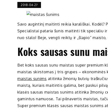
2018-04-27
Savo augintinį maitinti reikia karališkai. Kodėl
Specialistai pataria šunis maitinti tik specialiu
nuo stalo! Beje, vengti reiktų ir „šlapio“ maisto,
Koks sausas sunu mai
Bet koks sausas sunu maistas super premium klas
maistas skirstomas į tris grupes – ekonominės
maistas sunims
atitinka žmonių bulvių traškučius,
maistą, kuriais maitintis galima, bet paskui pilvą
klasės sausas maistas sunims atitinka žmonių cep
gamintus namuose. Tai pilnavertis maistas, tačiau 
Super premium klasės sausas maistas sunims ati