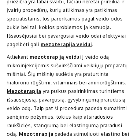
priežiūra yra labai svarbi, tačiau neretai prireikia ir
įvairių procedūrų, kurių atlikimas yra patikimas
specialistams. Jos parenkamos pagal veido odos
būklę bei tai, kokios problemos ją kamuoja.
Išsausėjusiai bei pavargusiai veido odai efektyviai
pagelbėti gali
mezoterapija veidui
.
Atliekant
mezoterapiją veidui
į veido odą
mikroinjekcijomis sušvirkščiami veikliųjų preparatų
mišiniai. Šių mišinių sudėtis yra praturtinta
hialurono rūgštimi, vitaminais bei aminorūgštimis.
Mezoterapija
yra puikus pasirinkimas turintiems
išsausėjusią, pavargusią, gyvybingumą prarudusią
veido odą. Taip pat ši procedūra padeda sumažinti
senėjimo požymius, tokius kaip atsiradusios
raukšlelės, stangrumą bei elastingumą praradusi
odą.
Mezoterapija
padeda stimuliuoti elastino bei