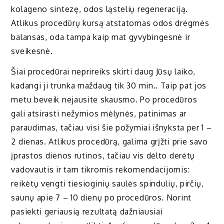
kolageno sintezę, odos ląstelių regeneraciją.
Atlikus procedūrų kursą atstatomas odos drėgmės
balansas, oda tampa kaip mat gyvybingesnė ir
sveikesnė.
Šiai procedūrai neprireiks skirti daug Jūsų laiko,
kadangi ji trunka maždaug tik 30 min.. Taip pat jos
metu beveik nejausite skausmo. Po procedūros
gali atsirasti nežymios mėlynės, patinimas ar
paraudimas, tačiau visi šie požymiai išnyksta per 1 –
2 dienas. Atlikus procedūrą, galima grįžti prie savo
įprastos dienos rutinos, tačiau vis dėlto derėtų
vadovautis ir tam tikromis rekomendacijomis:
reikėtų vengti tiesioginių saulės spindulių, pirčių,
saunų apie 7 – 10 dienų po procedūros. Norint
pasiekti geriausią rezultatą dažniausiai