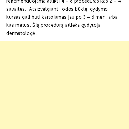
rekomenduojama atlikti 4 – 6 procedūras kas 2 – 4
savaites. Atsižvelgiant į odos būklę, gydymo
kursas gali būti kartojamas jau po 3 – 6 mėn. arba
kas metus. Šią procedūrą atlieka gydytoja
dermatologė.