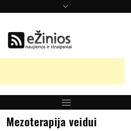
Skip
to
content
Žinios
naujienos,
straipsniai,
nuomonės
Menu
Mezoterapija veidui