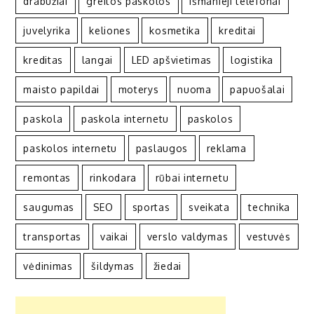
drabužiai
greitos paskolos
išmanieji telefonai
juvelyrika
keliones
kosmetika
kreditai
kreditas
langai
LED apšvietimas
logistika
maisto papildai
moterys
nuoma
papuošalai
paskola
paskola internetu
paskolos
paskolos internetu
paslaugos
reklama
remontas
rinkodara
rūbai internetu
saugumas
SEO
sportas
sveikata
technika
transportas
vaikai
verslo valdymas
vestuvės
vėdinimas
šildymas
žiedai