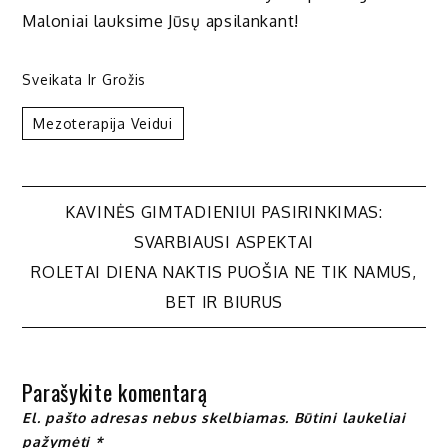
Maloniai lauksime Jūsų apsilankant!
Sveikata Ir Grožis
Mezoterapija Veidui
Navigacija
KAVINĖS GIMTADIENIUI PASIRINKIMAS:
SVARBIAUSI ASPEKTAI
tarp
ROLETAI DIENA NAKTIS PUOŠIA NE TIK NAMUS,
BET IR BIURUS
įrašų
Parašykite komentarą
El. pašto adresas nebus skelbiamas.
Būtini laukeliai
pažymėti
*