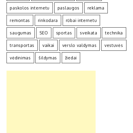
paskolos internetu
paslaugos
reklama
remontas
rinkodara
rūbai internetu
saugumas
SEO
sportas
sveikata
technika
transportas
vaikai
verslo valdymas
vestuvės
vėdinimas
šildymas
žiedai