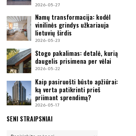
2026-05-27
Namų transformacija: kodėl
vinilinės grindys užkariauja
lietuvių širdis
2026-05-23
Stogo pakalimas: detalė, kurią
daugelis prisimena per vėlai
2026-05-22
Kaip pasiruošti būsto apžiūrai:
ką verta patikrinti prieš
priimant sprendimą?
2026-05-17
SENI STRAIPSNIAI
Seni
straipsniai