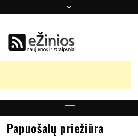
Skip
to
content
Žinios
naujienos,
straipsniai,
nuomonės
Menu
Papuošalų priežiūra