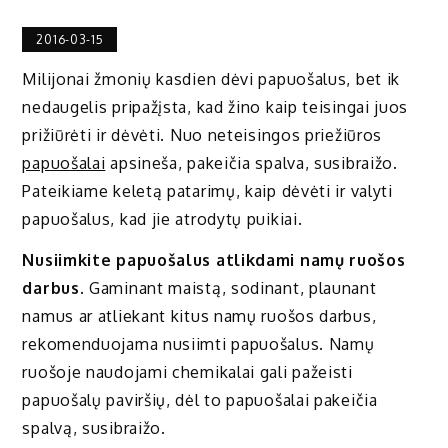
2016-03-15
Milijonai žmonių kasdien dėvi papuošalus, bet ik
nedaugelis pripažįsta, kad žino kaip teisingai juos
prižiūrėti ir dėvėti. Nuo neteisingos priežiūros
papuošalai
apsineša, pakeičia spalva, susibraižo.
Pateikiame keletą patarimų, kaip dėvėti ir valyti
papuošalus, kad jie atrodytų puikiai.
Nusiimkite papuošalus atlikdami namų ruošos
darbus.
Gaminant maistą, sodinant, plaunant
namus ar atliekant kitus namų ruošos darbus,
rekomenduojama nusiimti papuošalus. Namų
ruošoje naudojami chemikalai gali pažeisti
papuošalų paviršių, dėl to papuošalai pakeičia
spalvą, susibraižo.