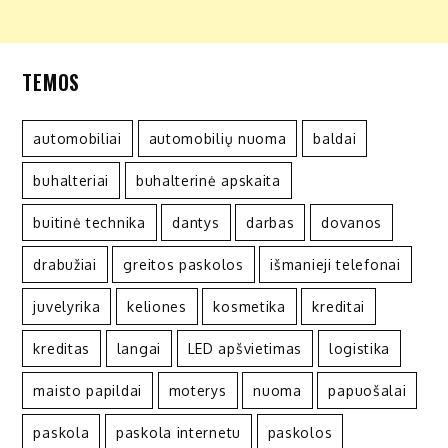
TEMOS
automobiliai
automobilių nuoma
baldai
buhalteriai
buhalterinė apskaita
buitinė technika
dantys
darbas
dovanos
drabužiai
greitos paskolos
išmanieji telefonai
juvelyrika
keliones
kosmetika
kreditai
kreditas
langai
LED apšvietimas
logistika
maisto papildai
moterys
nuoma
papuošalai
paskola
paskola internetu
paskolos