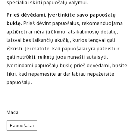
specialiai skirti papuošalų valymui.
Prieš dėvėdami, įvertinkite savo papuošalų
būklę.
Prieš dėvint papuošalus, rekomenduojama
apžiūrėti ar nėra įtrūkimu, atsikabinusių detalių,
laisvai besilaikančių akučių, kurios lengvai gali
iškristi. Jei matote, kad papuošalai yra pažeisti ir
gali nutrūkti, reikėtų juos nunešti sutaisyti.
Įvertindami papuošalų būklę prieš dėvėdami, būsite
tikri, kad nepamesite ar dar labiau nepažeisite
papuošalų.
Mada
Papuošalai