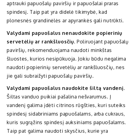
aptrauki papuošalų paviršių ir papuošalai praras
spindesį. Taip pat yra didelė tikimybė, kad
plonesnės grandinėlės ar apyrankės gali nutrūkti.
Valydami papuošalus nenaudokite popierinių
servetėlių ar rankšluosčių.
Poliruojant papuošalų
paviršių, rekomenduojama naudoti minkštas
šluostes, kurios nesipūkuoja. Jokiu būdu negalima
naudoti popierinių servetėlių ar rankšluosčių, nes
jie gali subraižyti papuošalų paviršių.
Valydami papuošalus naudokite šiltą vandenį.
Šiltas vanduo puikiai pašalina nešvarumus. Į
vandenį galima įdėti citrinos rūgšties, kuri suteiks
spindesį sidabriniams papuošalams, arba cukraus,
kuris sugrąžins spindesį auksiniams papuošalams.
Taip pat galima naudoti skysčius, kurie yra