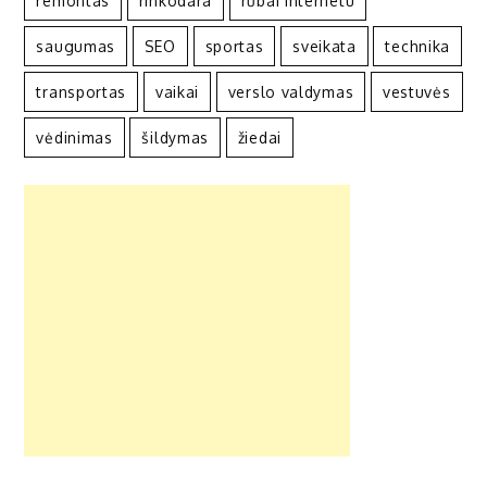
remontas
rinkodara
rūbai internetu
saugumas
SEO
sportas
sveikata
technika
transportas
vaikai
verslo valdymas
vestuvės
vėdinimas
šildymas
žiedai