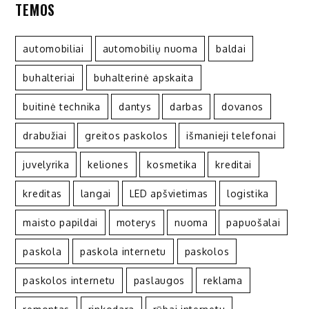
TEMOS
automobiliai
automobilių nuoma
baldai
buhalteriai
buhalterinė apskaita
buitinė technika
dantys
darbas
dovanos
drabužiai
greitos paskolos
išmanieji telefonai
juvelyrika
keliones
kosmetika
kreditai
kreditas
langai
LED apšvietimas
logistika
maisto papildai
moterys
nuoma
papuošalai
paskola
paskola internetu
paskolos
paskolos internetu
paslaugos
reklama