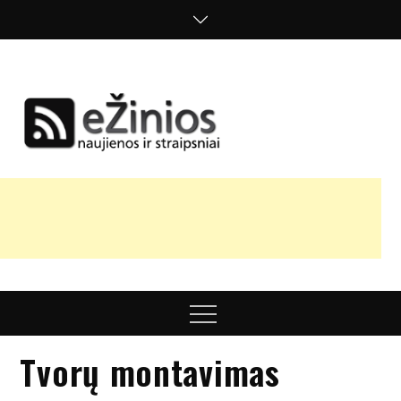
Skip
to
content
Žinios
naujienos,
straipsniai,
nuomonės
Menu
Tvorų montavimas