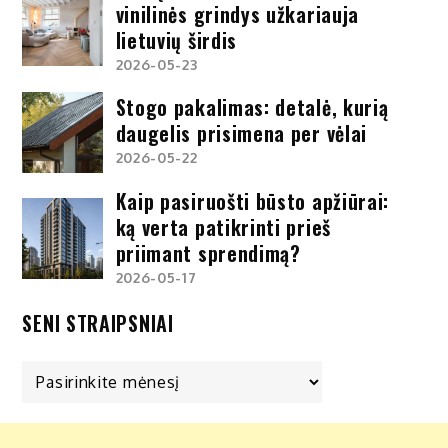
vinilinės grindys užkariauja
lietuvių širdis
2026-05-23
Stogo pakalimas: detalė, kurią
daugelis prisimena per vėlai
2026-05-22
Kaip pasiruošti būsto apžiūrai:
ką verta patikrinti prieš
priimant sprendimą?
2026-05-17
SENI STRAIPSNIAI
Seni
straipsniai