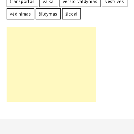
transportas
vaikai
verslo valdymas
vestuvės
vėdinimas
šildymas
žiedai