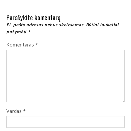
tarp
įrašų
Parašykite komentarą
El. pašto adresas nebus skelbiamas.
Būtini laukeliai
pažymėti
*
Komentaras
*
Vardas
*