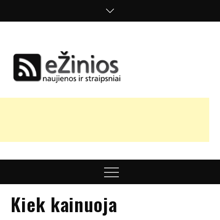
Skip
to
content
Žinios
naujienos,
straipsniai,
nuomonės
Menu
Kiek kainuoja