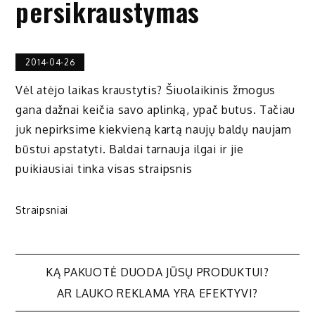
persikraustymas
2014-04-26
Vėl atėjo laikas kraustytis? Šiuolaikinis žmogus
gana dažnai keičia savo aplinką, ypač butus. Tačiau
juk nepirksime kiekvieną kartą naujų baldų naujam
būstui apstatyti. Baldai tarnauja ilgai ir jie
puikiausiai tinka visas straipsnis
Straipsniai
Navigacija
KĄ PAKUOTĖ DUODA JŪSŲ PRODUKTUI?
AR LAUKO REKLAMA YRA EFEKTYVI?