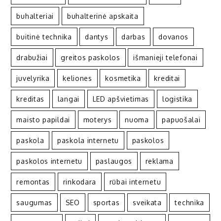
buhalteriai
buhalterinė apskaita
buitinė technika
dantys
darbas
dovanos
drabužiai
greitos paskolos
išmanieji telefonai
juvelyrika
keliones
kosmetika
kreditai
kreditas
langai
LED apšvietimas
logistika
maisto papildai
moterys
nuoma
papuošalai
paskola
paskola internetu
paskolos
paskolos internetu
paslaugos
reklama
remontas
rinkodara
rūbai internetu
saugumas
SEO
sportas
sveikata
technika