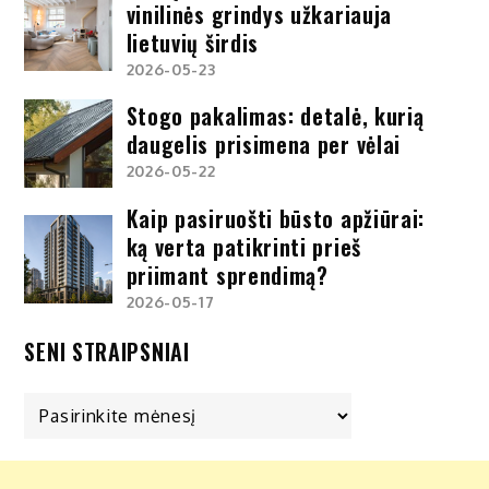
vinilinės grindys užkariauja
lietuvių širdis
2026-05-23
Stogo pakalimas: detalė, kurią
daugelis prisimena per vėlai
2026-05-22
Kaip pasiruošti būsto apžiūrai:
ką verta patikrinti prieš
priimant sprendimą?
2026-05-17
SENI STRAIPSNIAI
Seni
straipsniai