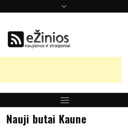
Skip
to
content
Žinios
naujienos,
straipsniai,
nuomonės
Menu
Nauji butai Kaune