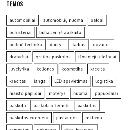
TEMOS
automobiliai
automobilių nuoma
baldai
buhalteriai
buhalterinė apskaita
buitinė technika
dantys
darbas
dovanos
drabužiai
greitos paskolos
išmanieji telefonai
juvelyrika
keliones
kosmetika
kreditai
kreditas
langai
LED apšvietimas
logistika
maisto papildai
moterys
nuoma
papuošalai
paskola
paskola internetu
paskolos
paskolos internetu
paslaugos
reklama
remontas
rinkodara
rūbai internetu