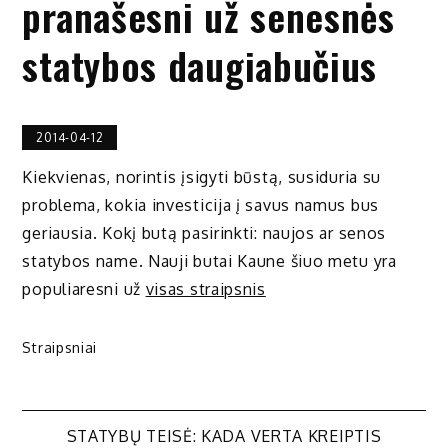
pranašesni už senesnės
statybos daugiabučius
2014-04-12
Kiekvienas, norintis įsigyti būstą, susiduria su
problema, kokia investicija į savus namus bus
geriausia. Kokį butą pasirinkti: naujos ar senos
statybos name. Nauji butai Kaune šiuo metu yra
populiaresni už
visas straipsnis
Straipsniai
Navigacija
STATYBŲ TEISĖ: KADA VERTA KREIPTIS