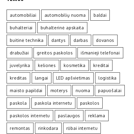
automobiliai
automobilių nuoma
baldai
buhalteriai
buhalterinė apskaita
buitinė technika
dantys
darbas
dovanos
drabužiai
greitos paskolos
išmanieji telefonai
juvelyrika
keliones
kosmetika
kreditai
kreditas
langai
LED apšvietimas
logistika
maisto papildai
moterys
nuoma
papuošalai
paskola
paskola internetu
paskolos
paskolos internetu
paslaugos
reklama
remontas
rinkodara
rūbai internetu