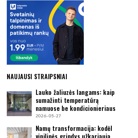
NAUJAUSI STRAIPSNIAI
Lauko žaliuzės langams: kaip
sumažinti temperatūrą
namuose be kondicionieriaus
2026-05-27
Namų transformacija: kodėl
vinilinės grindys užkariauja