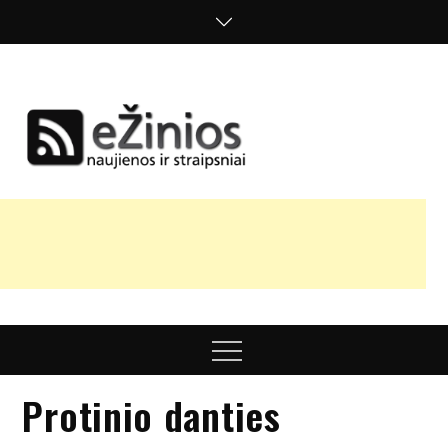
Skip
to
content
Žinios
naujienos,
straipsniai,
nuomonės
Menu
Protinio danties