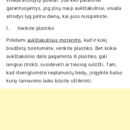
visada atrodytų puikiai. Štai keli patarimai
garantuojantys, jog jūsų nauji aukštakulniai, visada
atrodys lyg pirma dieną, kai juos nusipirkote.
1. Venkite plastiko
Pirkdami
aukštakulnius moterims
, kad ir kokį
biudžetą turėtumėte, venkite plastiko. Bet kokia
aukštakulnio dalis pagaminta iš plastiko, gali
lengvai įtrūkti, susidėvėti ar tiesiog sulūžti. Tam,
kad išvengtumėte neplanuotų bėdų, įsigykite batus
kurių tarnavimo laiku būsite užtikrinti.