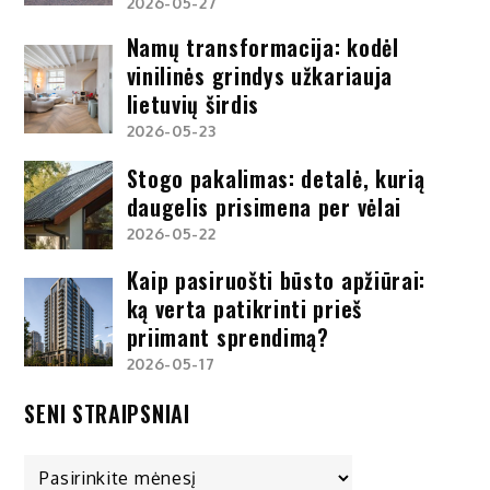
2026-05-27
Namų transformacija: kodėl
vinilinės grindys užkariauja
lietuvių širdis
2026-05-23
Stogo pakalimas: detalė, kurią
daugelis prisimena per vėlai
2026-05-22
Kaip pasiruošti būsto apžiūrai:
ką verta patikrinti prieš
priimant sprendimą?
2026-05-17
SENI STRAIPSNIAI
Seni
straipsniai