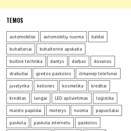
TEMOS
automobiliai
automobilių nuoma
baldai
buhalteriai
buhalterinė apskaita
buitinė technika
dantys
darbas
dovanos
drabužiai
greitos paskolos
išmanieji telefonai
juvelyrika
keliones
kosmetika
kreditai
kreditas
langai
LED apšvietimas
logistika
maisto papildai
moterys
nuoma
papuošalai
paskola
paskola internetu
paskolos