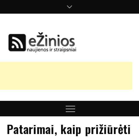
Skip
to
content
Žinios
naujienos,
straipsniai,
nuomonės
Menu
Patarimai, kaip prižiūrėti