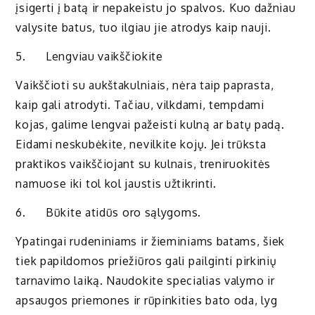
įsigerti į batą ir nepakeistu jo spalvos. Kuo dažniau
valysite batus, tuo ilgiau jie atrodys kaip nauji.
5. Lengviau vaikščiokite
Vaikščioti su aukštakulniais, nėra taip paprasta,
kaip gali atrodyti. Tačiau, vilkdami, tempdami
kojas, galime lengvai pažeisti kulną ar batų padą.
Eidami neskubėkite, nevilkite kojų. Jei trūksta
praktikos vaikščiojant su kulnais, treniruokitės
namuose iki tol kol jaustis užtikrinti.
6. Būkite atidūs oro sąlygoms.
Ypatingai rudeniniams ir žieminiams batams, šiek
tiek papildomos priežiūros gali pailginti pirkinių
tarnavimo laiką. Naudokite specialias valymo ir
apsaugos priemones ir rūpinkities bato oda, lyg