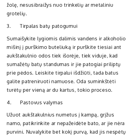
žolę, nesusibraižys nuo trinkelių ar metaliniu
grotelių.
3. Tirpalas batų patogumui
Sumaišykite lygiomis dalimis vandens ir alkoholio
mišinį į purškimo buteliuką ir purškite tiesiai ant
aukštakulnio odos tiek išorėje, tiek viduje, kad
sumažėtų batų standumas ir jie patogiai priliptų
prie pėdos. Leiskite tirpalui išdžiūti, tada batus
galite patreniruoti namuose. Oda suminkštėti
turėtų per vieną ar du kartus, tokio proceso.
4. Pastovus valymas
Užuot aukštakulnius numetus į kampą, grįžus
namo, patikrinkite ar nepažeidėte bato, ar jie nėra
purvini. Nuvalykite bet kokį purvą, kad jis nespėtų