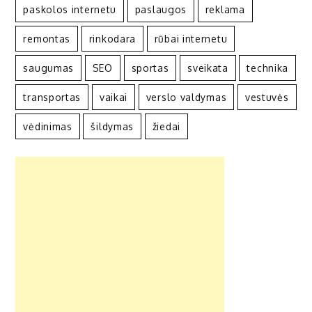
paskolos internetu
paslaugos
reklama
remontas
rinkodara
rūbai internetu
saugumas
SEO
sportas
sveikata
technika
transportas
vaikai
verslo valdymas
vestuvės
vėdinimas
šildymas
žiedai