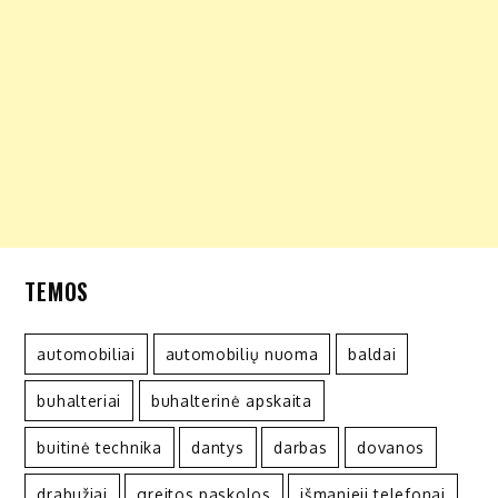
TEMOS
automobiliai
automobilių nuoma
baldai
buhalteriai
buhalterinė apskaita
buitinė technika
dantys
darbas
dovanos
drabužiai
greitos paskolos
išmanieji telefonai