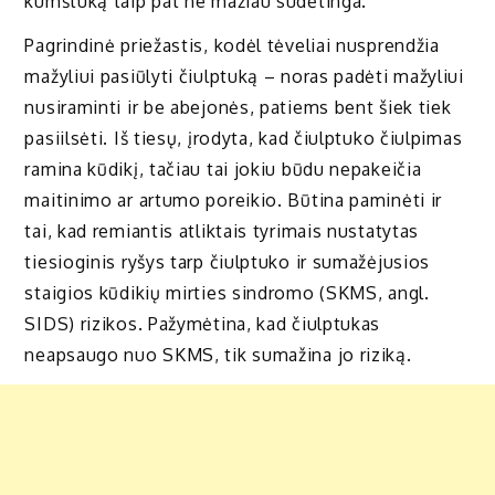
kumštuką taip pat ne mažiau sudėtinga.
Pagrindinė priežastis, kodėl tėveliai nusprendžia
mažyliui pasiūlyti čiulptuką – noras padėti mažyliui
nusiraminti ir be abejonės, patiems bent šiek tiek
pasiilsėti. Iš tiesų, įrodyta, kad čiulptuko čiulpimas
ramina kūdikį, tačiau tai jokiu būdu nepakeičia
maitinimo ar artumo poreikio. Būtina paminėti ir
tai, kad remiantis atliktais tyrimais nustatytas
tiesioginis ryšys tarp čiulptuko ir sumažėjusios
staigios kūdikių mirties sindromo (SKMS, angl.
SIDS) rizikos. Pažymėtina, kad čiulptukas
neapsaugo nuo SKMS, tik sumažina jo riziką.