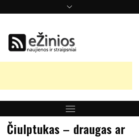
Skip
to
content
Žinios
naujienos,
straipsniai,
nuomonės
Menu
Čiulptukas – draugas ar