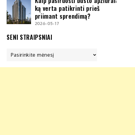
Kaip pasiruošti būsto apžiūrai:
ką verta patikrinti prieš
priimant sprendimą?
2026-05-17
SENI STRAIPSNIAI
Seni
straipsniai