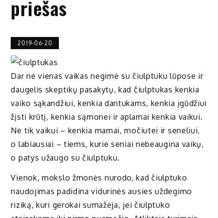
priešas
2019-06-20
Dar nė vienas vaikas negimė su čiulptuku lūpose ir
daugelis skeptikų pasakytų, kad čiulptukas kenkia
vaiko sąkandžiui, kenkia dantukams, kenkia įgūdžiui
žįsti krūtį, kenkia sąmonei ir aplamai kenkia vaikui.
Ne tik vaikui – kenkia mamai, močiutei ir seneliui,
o labiausiai – tiems, kurie seniai nebeaugina vaikų,
o patys užaugo su čiulptuku.
Vienok, mokslo žmonės nurodo, kad čiulptuko
naudojimas padidina vidurinės ausies uždegimo
riziką, kuri gerokai sumažėja, jei čiulptuko