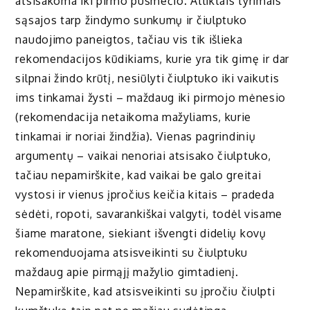
atsisakoma iki pirmo pusmečio. Atliktais tyrimais
sąsajos tarp žindymo sunkumų ir čiulptuko
naudojimo paneigtos, tačiau vis tik išlieka
rekomendacijos kūdikiams, kurie yra tik gimę ir dar
silpnai žindo krūtį, nesiūlyti čiulptuko iki vaikutis
ims tinkamai žysti – maždaug iki pirmojo mėnesio
(rekomendacija netaikoma mažyliams, kurie
tinkamai ir noriai žindžia). Vienas pagrindinių
argumentų – vaikai nenoriai atsisako čiulptuko,
tačiau nepamirškite, kad vaikai be galo greitai
vystosi ir vienus įpročius keičia kitais – pradeda
sėdėti, ropoti, savarankiškai valgyti, todėl visame
šiame maratone, siekiant išvengti didelių kovų
rekomenduojama atsisveikinti su čiulptuku
maždaug apie pirmąjį mažylio gimtadienį.
Nepamirškite, kad atsisveikinti su įpročiu čiulpti