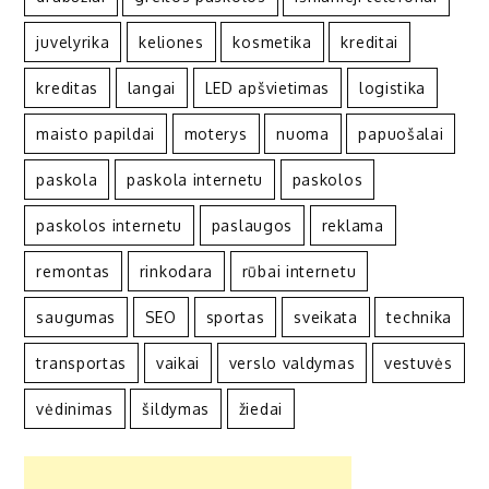
juvelyrika
keliones
kosmetika
kreditai
kreditas
langai
LED apšvietimas
logistika
maisto papildai
moterys
nuoma
papuošalai
paskola
paskola internetu
paskolos
paskolos internetu
paslaugos
reklama
remontas
rinkodara
rūbai internetu
saugumas
SEO
sportas
sveikata
technika
transportas
vaikai
verslo valdymas
vestuvės
vėdinimas
šildymas
žiedai