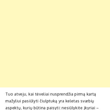
Tuo atveju, kai tėveliai nusprendžia pirmą kartą
mažyliui pasiūlyti čiulptuką yra keletas svarbių
aspektų, kurių būtina paisyti: nesiūlykite įkyriai –