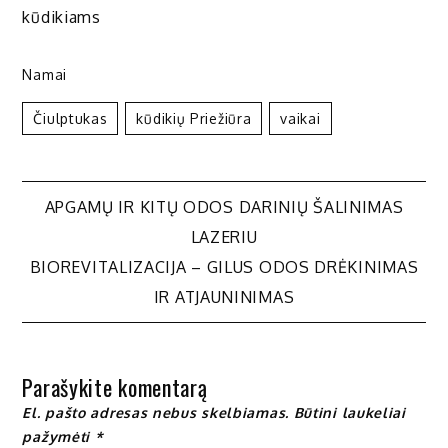
kūdikiams
Namai
Čiulptukas
Kūdikių Priežiūra
Vaikai
Navigacija
APGAMŲ IR KITŲ ODOS DARINIŲ ŠALINIMAS
LAZERIU
tarp
BIOREVITALIZACIJA – GILUS ODOS DRĖKINIMAS
IR ATJAUNINIMAS
įrašų
Parašykite komentarą
El. pašto adresas nebus skelbiamas.
Būtini laukeliai
pažymėti
*