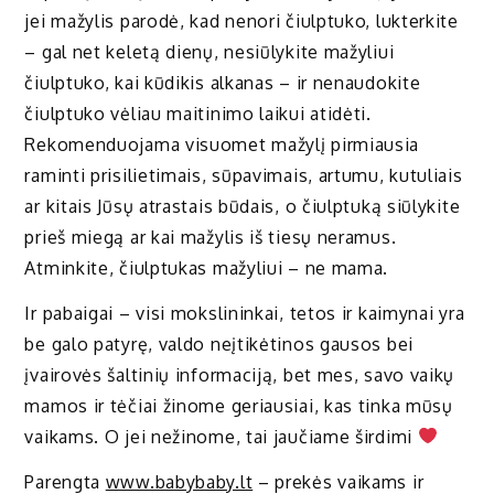
jei mažylis parodė, kad nenori čiulptuko, lukterkite
– gal net keletą dienų, nesiūlykite mažyliui
čiulptuko, kai kūdikis alkanas – ir nenaudokite
čiulptuko vėliau maitinimo laikui atidėti.
Rekomenduojama visuomet mažylį pirmiausia
raminti prisilietimais, sūpavimais, artumu, kutuliais
ar kitais Jūsų atrastais būdais, o čiulptuką siūlykite
prieš miegą ar kai mažylis iš tiesų neramus.
Atminkite, čiulptukas mažyliui – ne mama.
Ir pabaigai – visi mokslininkai, tetos ir kaimynai yra
be galo patyrę, valdo neįtikėtinos gausos bei
įvairovės šaltinių informaciją, bet mes, savo vaikų
mamos ir tėčiai žinome geriausiai, kas tinka mūsų
vaikams. O jei nežinome, tai jaučiame širdimi
Parengta
www.babybaby.lt
– prekės vaikams ir