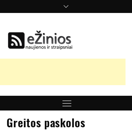
Skip
to
content
Žinios
naujienos,
straipsniai,
nuomonės
Menu
Greitos paskolos