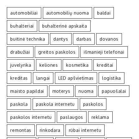
automobiliai
automobilių nuoma
baldai
buhalteriai
buhalterinė apskaita
buitinė technika
dantys
darbas
dovanos
drabužiai
greitos paskolos
išmanieji telefonai
juvelyrika
keliones
kosmetika
kreditai
kreditas
langai
LED apšvietimas
logistika
maisto papildai
moterys
nuoma
papuošalai
paskola
paskola internetu
paskolos
paskolos internetu
paslaugos
reklama
remontas
rinkodara
rūbai internetu