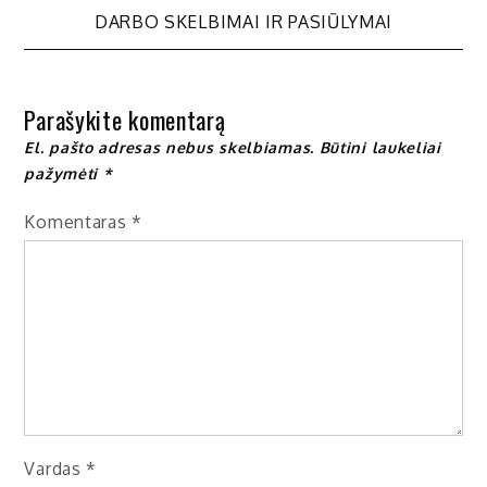
tarp
DARBO SKELBIMAI IR PASIŪLYMAI
įrašų
Parašykite komentarą
El. pašto adresas nebus skelbiamas.
Būtini laukeliai
pažymėti
*
Komentaras
*
Vardas
*