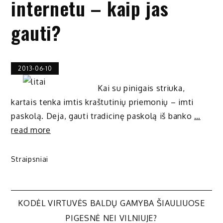
internetu – kaip jas
gauti?
2013-06-10
Kai su pinigais striuka,
kartais tenka imtis kraštutinių priemonių – imti
paskolą. Deja, gauti tradicinę paskolą iš banko
…
read more
Straipsniai
Navigacija
KODĖL VIRTUVĖS BALDŲ GAMYBA ŠIAULIUOSE
PIGESNĖ NEI VILNIUJE?